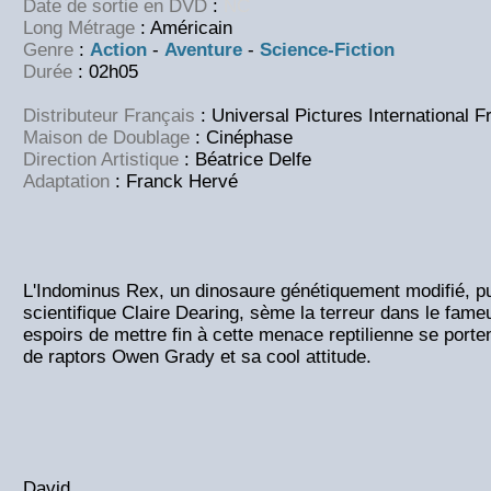
Date de sortie en DVD
:
NC
Long Métrage
: Américain
Genre
:
Action
-
Aventure
-
Science-Fiction
Durée
: 02h05
Distributeur Français
: Universal Pictures International F
Maison de Doublage
: Cinéphase
Direction Artistique
: Béatrice Delfe
Adaptation
:
Franck Hervé
L'Indominus Rex, un dinosaure génétiquement modifié, pu
scientifique Claire Dearing, sème la terreur dans le fameu
espoirs de mettre fin à cette menace reptilienne se porten
de raptors Owen Grady et sa cool attitude.
David