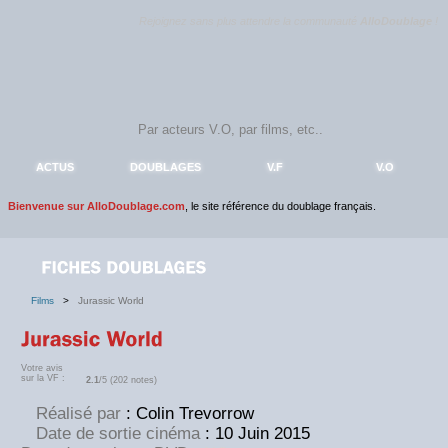
Rejoignez sans plus attendre la communauté
AlloDoublage
!
ACTUS
DOUBLAGES
V.F
V.O
Bienvenue sur AlloDoublage.com
, le site référence du doublage français.
Films
>
Jurassic World
Votre avis
sur la VF :
2.1
/5 (202 notes)
Réalisé par
: Colin Trevorrow
Date de sortie cinéma
: 10 Juin 2015