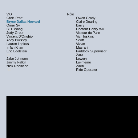
V.O
Rôle
Chris Pratt
Owen Grady
Bryce Dallas Howard
Claire Dearing
Omar Sy
Barry
B.D. Wong
Docteur Henry Wu
Judy Greer
Visiteur du Parc
Vincent D'Onofrio
Vic Hoskins
Andy Buckley
Scott
Lauren Lapkus
Vivian
Irrfan Khan
Masrani
Eric Edelstein
Paddock Supervisor
NC
Zara
Jake Johnson
Lowery
Jimmy Fallon
Lui-même
Nick Robinson
Zach
NC
Ride Operator