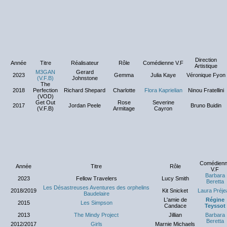
Direction
Année
Titre
Réalisateur
Rôle
Comédienne V.F
Artistique
M3GAN
Gerard
2023
Gemma
Julia Kaye
Véronique Fyon
(V.F.B)
Johnstone
The
2018
Perfection
Richard Shepard
Charlotte
Flora Kaprielian
Ninou Fratellini
(VOD)
Get Out
Rose
Severine
2017
Jordan Peele
Bruno Buidin
(V.F.B)
Armitage
Cayron
Comédien
Année
Titre
Rôle
V.F
Barbara
2023
Fellow Travelers
Lucy Smith
Beretta
Les Désastreuses Aventures des orphelins
2018/2019
Kit Snicket
Laura Préje
Baudelaire
L'amie de
Régine
2015
Les Simpson
Candace
Teyssot
2013
The Mindy Project
Jillian
Barbara
Beretta
2012/2017
Girls
Marnie Michaels