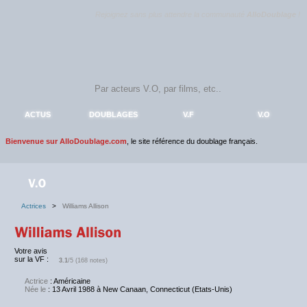
Rejoignez sans plus attendre la communauté
AlloDoublage
!
ACTUS
DOUBLAGES
V.F
V.O
Bienvenue sur AlloDoublage.com
, le site référence du doublage français.
Actrices
>
Williams Allison
Votre avis
sur la VF :
3.1
/5 (168 notes)
Actrice
: Américaine
Née le
: 13 Avril 1988 à New Canaan, Connecticut (Etats-Unis)