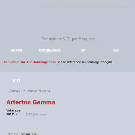
Rejoignez sans plus attendre la communauté
AlloDoublage
!
ACTUS
DOUBLAGES
V.F
V.O
Bienvenue sur AlloDoublage.com
, le site référence du doublage français.
Actrices
>
Arterton Gemma
Votre avis
sur la VF :
2.2
/5 (224 notes)
Actrice
: Britannique