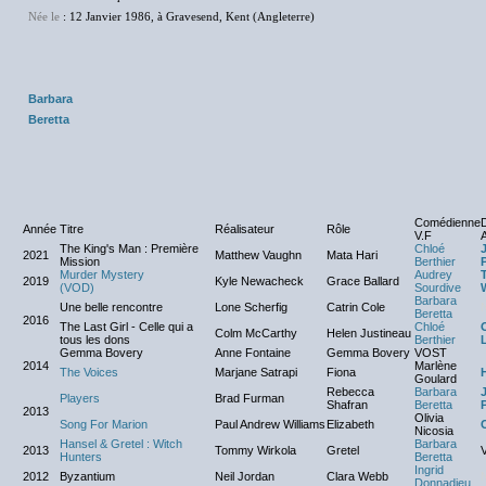
Née le
: 12 Janvier 1986, à Gravesend, Kent (Angleterre)
Barbara
Beretta
Comédienne
D
Année
Titre
Réalisateur
Rôle
V.F
A
The King's Man : Première
Chloé
2021
Matthew Vaughn
Mata Hari
Mission
Berthier
Murder Mystery
Audrey
2019
Kyle Newacheck
Grace Ballard
(VOD)
Sourdive
Barbara
Une belle rencontre
Lone Scherfig
Catrin Cole
Beretta
2016
The Last Girl - Celle qui a
Chloé
O
Colm McCarthy
Helen Justineau
tous les dons
Berthier
Gemma Bovery
Anne Fontaine
Gemma Bovery
VOST
2014
Marlène
The Voices
Marjane Satrapi
Fiona
Goulard
Rebecca
Barbara
Players
Brad Furman
Shafran
Beretta
2013
Olivia
Song For Marion
Paul Andrew Williams
Elizabeth
Nicosia
Hansel & Gretel : Witch
Barbara
2013
Tommy Wirkola
Gretel
V
Hunters
Beretta
Ingrid
2012
Byzantium
Neil Jordan
Clara Webb
Donnadieu