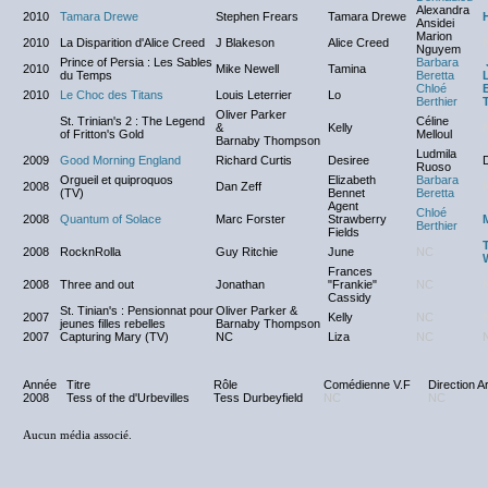
Alexandra
2010
Tamara Drewe
Stephen Frears
Tamara Drewe
Ansidei
Marion
2010
La Disparition d'Alice Creed
J Blakeson
Alice Creed
Nguyem
Prince of Persia : Les Sables
Barbara
2010
Mike Newell
Tamina
du Temps
Beretta
Chloé
2010
Le Choc des Titans
Louis Leterrier
Lo
Berthier
T
Oliver Parker
St. Trinian's 2 : The Legend
Céline
&
Kelly
of Fritton's Gold
Melloul
Barnaby Thompson
Ludmila
2009
Good Morning England
Richard Curtis
Desiree
D
Ruoso
Orgueil et quiproquos
Elizabeth
Barbara
2008
Dan Zeff
(TV)
Bennet
Beretta
Agent
Chloé
2008
Quantum of Solace
Marc Forster
Strawberry
Berthier
Fields
2008
RocknRolla
Guy Ritchie
June
NC
Frances
2008
Three and out
Jonathan
"Frankie"
NC
Cassidy
St. Tinian's : Pensionnat pour
Oliver Parker &
2007
Kelly
NC
jeunes filles rebelles
Barnaby Thompson
2007
Capturing Mary (TV)
NC
Liza
NC
Année
Titre
Rôle
Comédienne V.F
Direction Ar
2008
Tess of the d'Urbevilles
Tess Durbeyfield
NC
NC
Aucun média associé.