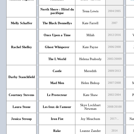
North Shore : Hôtel du
Tessa Lewis
2004/2005
pacifique
Molly Schaffer
The Black Donnellys
Kate Farrell
2007
Once Upon a Time
Milah
V
2012/2016
Rachel Shelley
Ghost Whisperer
Kate Payne
2006/2008
The L World
Helena Peabody
2005/20009
Castle
Meredith
2009/2013
Darby Stanchfield
Mad Men
Helen Bishop
M
2007/2008
Courtney Stevens
Le Protecteur
Kate Shaw
P
2002/2004
Skye Lockhart
Laura Stone
Les feux de l'amour
2008/20100
Newman
Jessica Stroup
Iron Fist
Joy Meachum
Nat
2017/...
Rake
Leanne Zander
2014