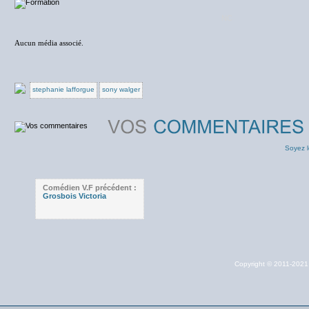
NC
Aucun média associé.
stephanie lafforgue
sony walger
Soyez l
Comédien V.F précédent :
Grosbois Victoria
Copyright © 2011-202