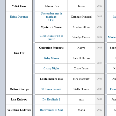
Yuliet Cruz
Habana Eva
Teresa
2010
Une ombre sur le
Erica Durance
mariage
Carnegie Kincaid
Iv
2015
(TV)
Mystère à Venise
Ariadne Oliver
2023
C'est ici que l'on se
Wendy Altman
Marie
2014
quitte
Opération Muppets
Nadya
Soph
2011
Tina Fey
Baby Mama
Kate Holbrook
P
2010
Crazy Night
Claire Foster
Ka
Lolita malgré moi
Mrs. Norbury
An
2003
Melissa George
30 Jours de nuit
Stella Oleson
Emm
2008
Lisa Kudrow
Dr. Doolittle 2
Ava
Jea
2001
Valentina Lodovini
Buenvenuti al Sud
Maria
Bé
2010