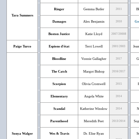
Ringer
Gemma Butler
B
2011
Tara Summers
Damages
Alex Benjamin
Ge
2010
Boston Justice
Katie Lloyd
2007/20008
Paige Turco
Espions d'état
Terri Lowell
Jea
2001/2003
Bloodline
Vonnie Gallagher
G
2017
The Catch
Margot Bishop
2016/2017
Scorpion
Olivia Cromwell
2015
Elementary
Angela White
2014
Scandal
Katherine Winslow
N
2014
Parenthood
Meredith Peet
Sop
2013/2014
Sonya Walger
Wes & Travis
Dr. Elise Ryan
S