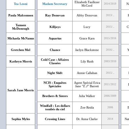
Elizabeth Faulkner
Tea Leoni
Madam Secretary
N
2014/2019
McCord
Paula Malcomson
Ray Donovan
Abby Donovan
2013/...
Tamsen
Killjoys
Lucy
C
2015/...
McDonough
Michaela McNanus
Aquarius
Grace Karn
2015/2016
Gretchen Mol
Chance
Jaclyn Blackstone
Y
2016/...
Cold Case : Affaires
Kathryn Morris
Lily Rush
2003/2010
Classées
Night Shift
Annie Callahan
2015/...
NCIS : Enquêtes
Agent Spécial Erica
2011/2012
Spéciales
Jane
"E.J"
Barrett
Sarah Jane Morris
Brothers & Sisters
Julia Walker
2006/2009
Windfall : Les dollars
Zoe Reida
B
2006
tombés du ciel
Sophia Myles
Crossing Lines
Dr. Anna Clarke
Nat
2014