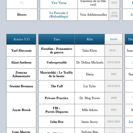
Emotion de la fille
NC
Vice Versa
2015
cool
Le Parrain 2
1975
Divers
Voix Additionnelles
J
(Redoublage)
(2008)
Actrice V.O
Titre
Rôle
Dir
Année
Hatufim - Prisonniers
Yael Abecassis
Talia Klein
Jean
2010/...
de guerre
Alani Anthony
Unforgettable
Dr. Delina Michaels
2015/2016
Zemyna
Matrioshki : Le Traffic
Daria
Nat
2005
Ashmontaite
de la honte
Séainin Brennan
The Fall
Liz Tyler
2013/2014
Private Practice
Dr. Meg Porter
2008
FBI :
Jayne Brook
Mlle Atkins
M
2003
Portés Disparus
John Doe
Jamie Avery
Ge
2002/2003
Lene Marcia
Solveig Riss