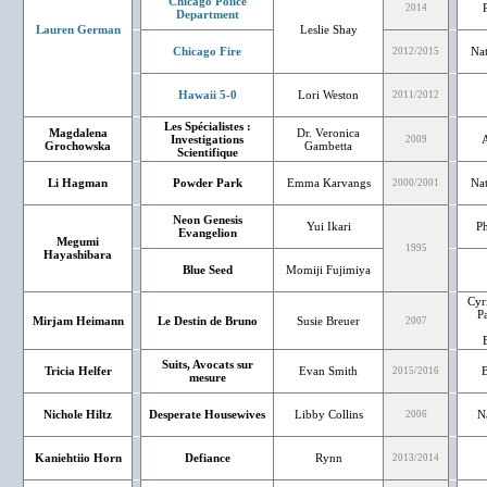
Chicago Police
2014
Department
Lauren German
Leslie Shay
Chicago Fire
Nat
2012/2015
Hawaii 5-0
Lori Weston
2011/2012
Les Spécialistes :
Magdalena
Dr. Veronica
Investigations
2009
Grochowska
Gambetta
Scientifique
Li Hagman
Powder Park
Emma Karvangs
Nat
2000/2001
Neon Genesis
Yui Ikari
Ph
Evangelion
Megumi
1995
Hayashibara
Blue Seed
Momiji Fujimiya
Cyri
Pa
Mirjam Heimann
Le Destin de Bruno
Susie Breuer
2007
Suits, Avocats sur
Tricia Helfer
Evan Smith
B
2015/2016
mesure
Nichole Hiltz
Desperate Housewives
Libby Collins
N
2006
Kaniehtiio Horn
Defiance
Rynn
2013/2014