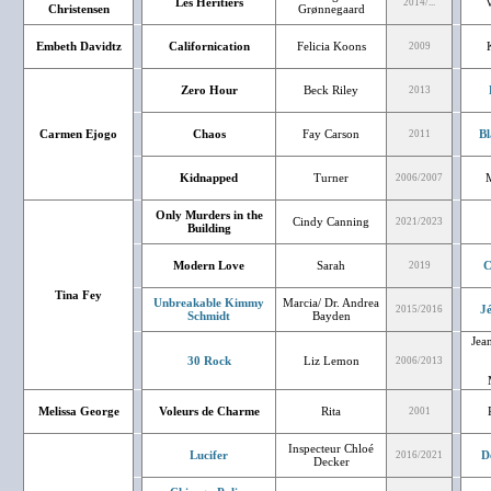
Les Héritiers
V
2014/...
Christensen
Grønnegaard
Embeth Davidtz
Californication
Felicia Koons
2009
Zero Hour
Beck Riley
2013
Carmen Ejogo
Chaos
Fay Carson
Bl
2011
Kidnapped
Turner
2006/2007
Only Murders in the
Cindy Canning
2021/2023
Building
Modern Love
Sarah
C
2019
Tina Fey
Unbreakable Kimmy
Marcia/ Dr. Andrea
J
2015/2016
Schmidt
Bayden
Jea
30 Rock
Liz Lemon
2006/2013
Melissa George
Voleurs de Charme
Rita
2001
Inspecteur Chloé
Lucifer
D
2016/2021
Decker