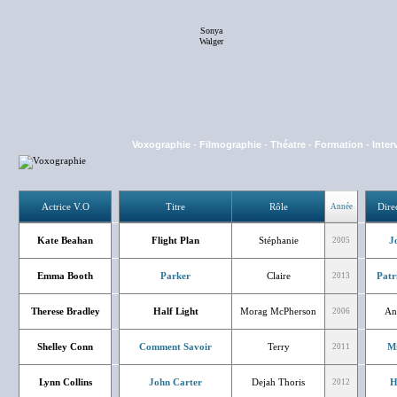
Sonya
Walger
Voxographie
-
Filmographie
-
Théatre
-
Formation
-
Inter
Actrice V.O
Titre
Rôle
Dire
Année
Kate Beahan
Flight Plan
Stéphanie
J
2005
Emma Booth
Parker
Claire
Patr
2013
Therese Bradley
Half Light
Morag McPherson
An
2006
Shelley Conn
Comment Savoir
Terry
Mi
2011
Lynn Collins
John Carter
Dejah Thoris
H
2012