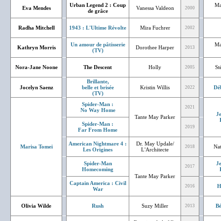
Urban Legend 2 : Coup
Ma
Eva Mendes
Vanessa Valdeon
2000
de grâce
Radha Mitchell
1943 : L'Ultime Révolte
Mira Fuchrer
2002
Un amour de pâtisserie
Ma
Kathryn Morris
Dorothee Harper
2013
(TV)
Nora-Jane Noone
The Descent
Holly
St
2005
Brillante,
Jocelyn Saenz
belle et brisée
Kristin Willis
Dé
2022
(TV)
Spider-Man :
2021
No Way Home
J
Tante May Parker
Spider-Man :
2019
Far From Home
American Nightmare 4 :
Dr. May Updale/
Marisa Tomei
Nat
2018
Les Origines
L'Architecte
Spider-Man
J
2017
Homecoming
Tante May Parker
Captain America : Civil
H
2016
War
Olivia Wilde
Rush
Suzy Miller
Bé
2013