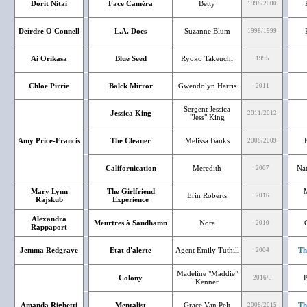
Dorit Nitai
Face Caméra
Betty
1998/2000
Deirdre O'Connell
L.A. Docs
Suzanne Blum
1998/1999
Ai Orikasa
Blue Seed
Ryoko Takeuchi
1995
Chloe Pirrie
Balck Mirror
Gwendolyn Harris
2011
Sergent Jessica
Jessica King
2011/2012
"Jess" King
Amy Price-Francis
The Cleaner
Melissa Banks
2008/2009
Californication
Meredith
Nat
2007
Mary Lynn
The Girlfriend
M
Erin Roberts
2016
Rajskub
Experience
Alexandra
Meurtres à Sandhamn
Nora
2010
Rappaport
Jemma Redgrave
Etat d'alerte
Agent Emily Tuthill
Th
2004
Madeline "Maddie"
Colony
P
2016/..
Kenner
Amanda Righetti
Mentalist
Grace Van Pelt
Th
2008/2015