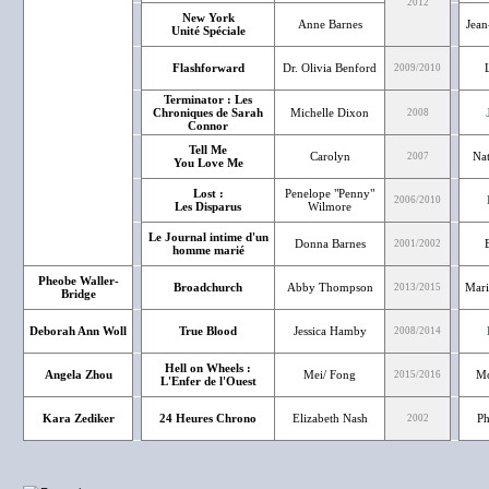
2012
New York
Anne Barnes
Jean
Unité Spéciale
Flashforward
Dr. Olivia Benford
2009/2010
Terminator : Les
Chroniques de Sarah
Michelle Dixon
2008
Connor
Tell Me
Carolyn
Nat
2007
You Love Me
Lost :
Penelope "Penny"
2006/2010
Les Disparus
Wilmore
Le Journal intime d'un
Donna Barnes
2001/2002
homme marié
Pheobe Waller-
Broadchurch
Abby Thompson
Mari
2013/2015
Bridge
Deborah Ann Woll
True Blood
Jessica Hamby
2008/2014
Hell on Wheels :
Angela Zhou
Mei/ Fong
Mo
2015/2016
L'Enfer de l'Ouest
Kara Zediker
24 Heures Chrono
Elizabeth Nash
Ph
2002