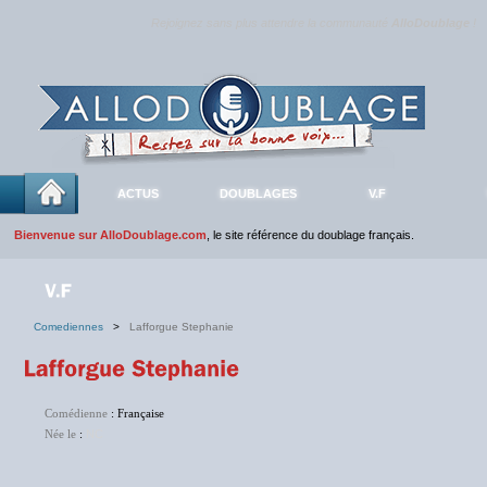
Rejoignez sans plus attendre la communauté
AlloDoublage
!
ACTUS
DOUBLAGES
V.F
Bienvenue sur AlloDoublage.com
, le site référence du doublage français.
Comediennes
>
Lafforgue Stephanie
Comédienne
: Française
Née le
:
NC