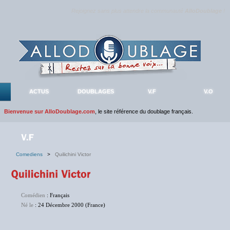
Rejoignez sans plus attendre la communauté
AlloDoublage
!
ACTUS
DOUBLAGES
V.F
V.O
Bienvenue sur AlloDoublage.com
, le site référence du doublage français.
Comediens
>
Quilichini Victor
Comédien
: Français
Né le
: 24 Décembre 2000 (France)