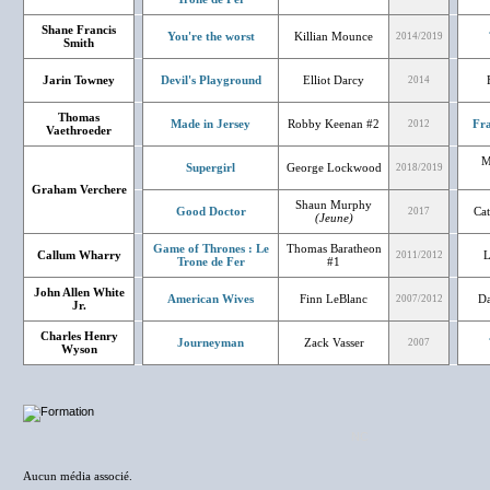
Shane Francis
You're the worst
Killian Mounce
2014/2019
Smith
Jarin Towney
Devil's Playground
Elliot Darcy
2014
Thomas
Made in Jersey
Robby Keenan #2
Fr
2012
Vaethroeder
M
Supergirl
George Lockwood
2018/2019
Graham Verchere
Shaun Murphy
Good Doctor
Cat
2017
(Jeune)
Game of Thrones : Le
Thomas Baratheon
Callum Wharry
L
2011/2012
Trone de Fer
#1
John Allen White
American Wives
Finn LeBlanc
Da
2007/2012
Jr.
Charles Henry
Journeyman
Zack Vasser
2007
Wyson
NC
Aucun média associé.