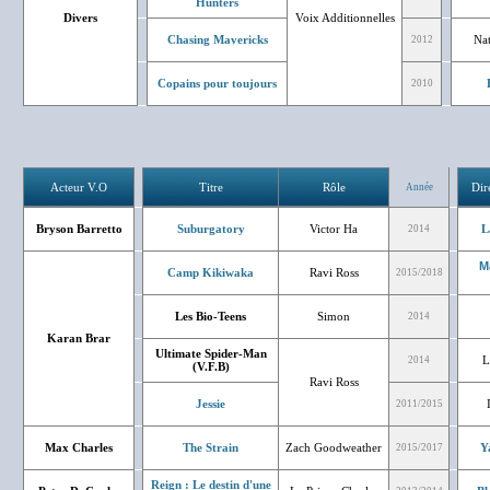
Hunters
Divers
Voix Additionnelles
Chasing Mavericks
Nat
2012
Copains pour toujours
2010
Acteur V.O
Titre
Rôle
Dir
Année
Bryson Barretto
Suburgatory
Victor Ha
L
2014
M
Camp Kikiwaka
Ravi Ross
2015/2018
Les Bio-Teens
Simon
2014
Karan Brar
Ultimate Spider-Man
L
2014
(V.F.B)
Ravi Ross
Jessie
2011/2015
Max Charles
The Strain
Zach Goodweather
Y
2015/2017
Reign : Le destin d'une