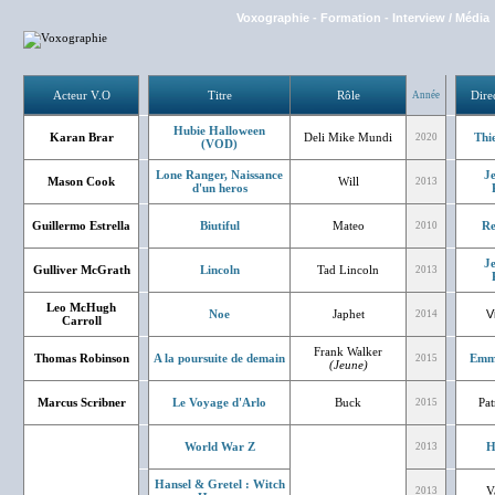
Voxographie
-
Formation
-
Interview / Média
Acteur V.O
Titre
Rôle
Dire
Année
Hubie Halloween
Karan Brar
Deli Mike Mundi
Thi
2020
(VOD)
Lone Ranger, Naissance
J
Mason Cook
Will
2013
d'un heros
Guillermo Estrella
Biutiful
Mateo
Re
2010
J
Gulliver McGrath
Lincoln
Tad Lincoln
2013
Leo McHugh
Noe
Japhet
V
2014
Carroll
Frank Walker
Thomas Robinson
A la poursuite de demain
Emm
2015
(Jeune)
Marcus Scribner
Le Voyage d'Arlo
Buck
Pat
2015
World War Z
H
2013
Hansel & Gretel : Witch
V
2013