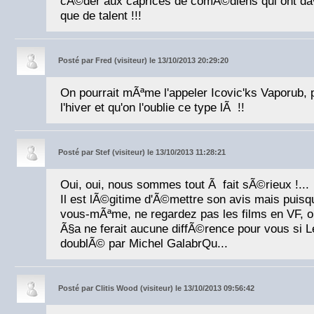
cÃ©der aux caprices de comÃ©diens qui ont dav
que de talent !!!
Posté par
Fred (visiteur) le 13/10/2013 20:29:20
On pourrait mÃªme l'appeler Icovic'ks Vaporub, p
l'hiver et qu'on l'oublie ce type lÃ !!
Posté par
Stef (visiteur) le 13/10/2013 11:28:21
Oui, oui, nous sommes tout Ã fait sÃ©rieux !...
Il est lÃ©gitime d'Ã©mettre son avis mais puis
vous-mÃªme, ne regardez pas les films en VF, 
Ã§a ne ferait aucune diffÃ©rence pour vous si 
doublÃ© par Michel GalabrQu...
Posté par
Clitis Wood (visiteur) le 13/10/2013 09:56:42