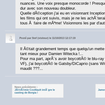
nuances. Une voix presque monocorde ! Presque
dur avec son nouveau doubleur.
Quelle dÃ©ception j'ai eu en visionnant Inception
les films qui ont suivis, mais je ne les achÃ¨terai
tous Ã faire de mÃªme! Visionnons les par d'au
Posté par
Stef (visiteur) le 11/10/2013 12:17:19
Il Ã©tait grandement temps que quelqu'un mette l
tant mieux pour Damien Witecka !...
Pour ma part, aprÃ¨s avoir boycottÃ© le blu-ra
VF), j'ai boycottÃ© le Gatsby/DiCaprio (sans Wit
maudit ???...
News précédente :
JÃ©rÃ©mie Covillault intÃ¨gre le
James
casting de Borgia !