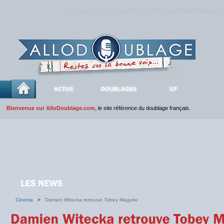
Rejoignez sans plus attendre la communauté
AlloDoublage
!
ACTUS
DOUBLAGES
V.F
Bienvenue sur AlloDoublage.com
, le site référence du doublage français.
Cinema
>
Damien Witecka retrouve Tobey Maguire