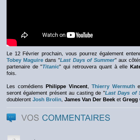
Le 12 Février prochain, vous pourrez également ente
Tobey Maguire
dans "
Last Days of Summer
" aux côté
partenaire de "
Titanic
" qui retrouvera quant à elle
Kat
fois.
Les comédiens
Philippe Vincent
,
Thierry Wermuth
e
seront également présent au casting de "
Last Days of
doubleront
Josh Brolin
,
James Van Der Beek
et
Gregg 