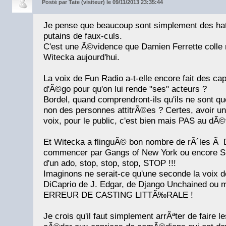
Posté par
Tate (visiteur) le 09/11/2013 23:35:44
Je pense que beaucoup sont simplement des ha
putains de faux-culs.
C'est une Ã©vidence que Damien Ferrette colle
Witecka aujourd'hui.
La voix de Fun Radio a-t-elle encore fait des ca
d'Ã©go pour qu'on lui rende "ses" acteurs ?
Bordel, quand comprendront-ils qu'ils ne sont qu
non des personnes attitrÃ©es ? Certes, avoir un
voix, pour le public, c'est bien mais PAS au dÃ©
Et Witecka a flinguÃ© bon nombre de rÃ´les Ã D
commencer par Gangs of New York ou encore Shu
d'un ado, stop, stop, stop, STOP !!!
Imaginons ne serait-ce qu'une seconde la voix d
DiCaprio de J. Edgar, de Django Unchained ou 
ERREUR DE CASTING LITTÃ‰RALE !
Je crois qu'il faut simplement arrÃªter de faire l