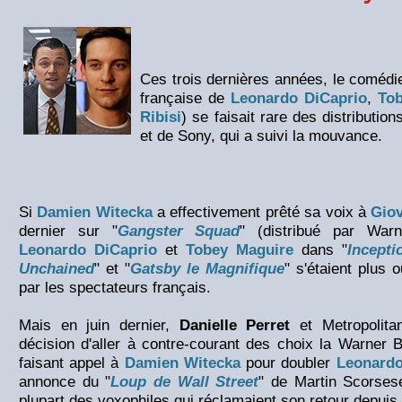
Ces trois dernières années, le coméd
française de
Leonardo DiCaprio
,
To
Ribisi
) se faisait rare des distributio
et de Sony, qui a suivi la mouvance.
Si
Damien Witecka
a effectivement prêté sa voix à
Giov
dernier sur "
Gangster Squad
" (distribué par War
Leonardo DiCaprio
et
Tobey Maguire
dans "
Incepti
Unchained
" et "
Gatsby le Magnifique
" s'étaient plus 
par les spectateurs français.
Mais en juin dernier,
Danielle Perret
et Metropolitan
décision d'aller à contre-courant des choix la Warner 
faisant appel à
Damien Witecka
pour doubler
Leonardo
annonce du "
Loup de Wall Street
" de Martin Scorsese
plupart des voxophiles qui réclamaient son retour depuis