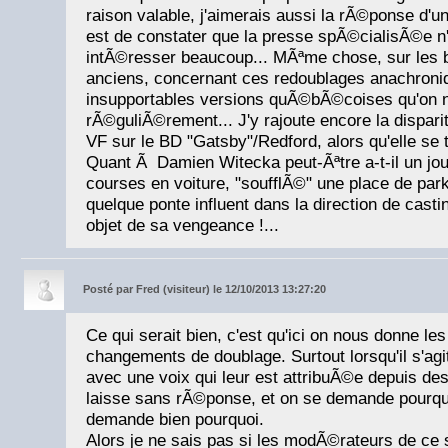
raison valable, j'aimerais aussi la rÃ©ponse d'u
est de constater que la presse spÃ©cialisÃ©e n'a
intÃ©resser beaucoup... MÃªme chose, sur les b
anciens, concernant ces redoublages anachroni
insupportables versions quÃ©bÃ©coises qu'on n
rÃ©guliÃ©rement... J'y rajoute encore la dispari
VF sur le BD "Gatsby"/Redford, alors qu'elle se t
Quant Ã Damien Witecka peut-Ãªtre a-t-il un jour
courses en voiture, "soufflÃ©" une place de p
quelque ponte influent dans la direction de casting
objet de sa vengeance !...
Posté par
Fred (visiteur) le 12/10/2013 13:27:20
Ce qui serait bien, c'est qu'ici on nous donne les
changements de doublage. Surtout lorsqu'il s'agi
avec une voix qui leur est attribuÃ©e depuis d
laisse sans rÃ©ponse, et on se demande pourquo
demande bien pourquoi.
Alors je ne sais pas si les modÃ©rateurs de ce s