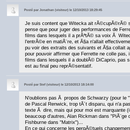
Posté par
Jonathan (visiteur) le 12/10/2013 18:29:45
Je suis content que Witecka ait rÃ©cupÃ©rÃ© s
pense que pour juger des performances de Ferrett
films dans lesquels il a prÃªtÃ© sa voix Ã Witec
l'entrÃ©e en matiÃ¨re, et Ã§a n'allait effectiveme
pu voir des extraits des suivants et Ã§a collait
pour pouvoir affirmer que Ferrette ne colle pas, il
films dans lesquels il a doublÃ© DiCaprio, pas 
est au final peu reprÃ©sentatif.
Posté par
Stef (visiteur) le 12/10/2013 18:14:00
N'oublions pas Ã propos de Schwarzy (pour le "
de Pascal Renwick, trop tÃ´t disparu, qui n'a
texte Ã dire, mais qui pour moi est marquante (i
beaucoup d'autres, Alan Rickman dans "PiÃ¨ge d
Fishburne dans "Matrix")...
En ce qui concerne les perpÃ©tuels changements