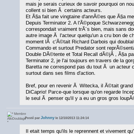
mais je serais curieux de savoir pourquoi on no
collent si bien Ã certains acteurs.
Et Ã§a fait une vingtaine d'annÃ©es que Ã§a me t
Depuis Terminator 2. A l'Ã©poque Schwarzenegger
correspondait vraiment trÃ¨s bien, mais sans do
autre image Ã l'acteur quelqu'un a cru bon de c
moment lÃ c'Ã©tait Richard Darbois qui doubla
Commando et surtout Predator sont reprÃ©sentati
Double DÃ©tente et Total Recall dÃ©jÃ , Ã§a pas
Terminator 2, je l'ai toujours en travers de la go
Baretta ne correspond pas du tout Ã un acteu
surtout dans ses films d'action.
Bref, pour en revenir Ã Witecka, il Ã©tait grand
DiCaprio! Parce-que lorsque qu'on regarde Incept
le seul Ã penser qu'il y a eu un gros gros loupÃ
Johnny
Posté par
le 12/10/2013 11:24:14
Il etait temps qu'ils le reprennent et vivement qu'