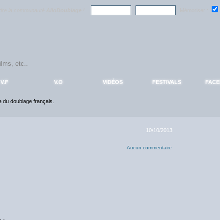
ndre la communauté
AlloDoublage
!
Mémoriser :
V.F
V.O
VIDÉOS
FESTIVALS
FAC
ce du doublage français.
10/10/2013
Aucun commentaire