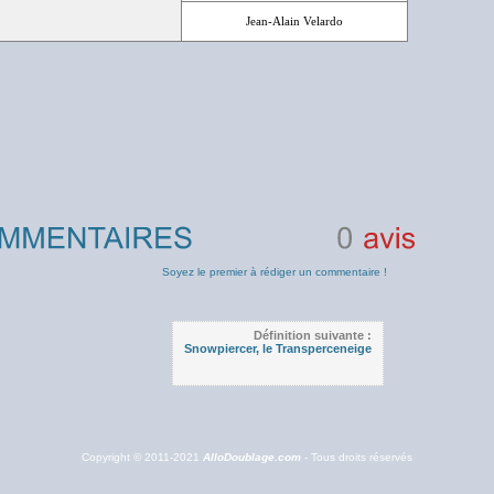
Jean-Alain Velardo
0
avis
Soyez le premier à rédiger un commentaire !
Définition suivante :
Snowpiercer, le Transperceneige
Copyright © 2011-2021
AlloDoublage.com
- Tous droits réservés