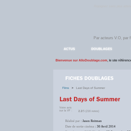
Rejoignez sans plus atte
ACTUS
DOUBLAGES
Bienvenue sur AlloDoublage.com
, le site référen
Films
>
Last Days of Summer
Votre avis
sur la VF :
2.2
/5 (216 notes)
Réalisé par
: Jason Reitman
Date de sortie cinéma
: 30 Avril 2014