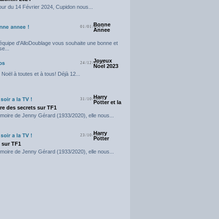
our du 14 Février 2024, Cupidon nous...
Bonne
01/01/2024
Annee
'équipe d'AlloDoublage vous souhaite une bonne et
e...
Joyeux
24/12/2023
Noel 2023
Noël à toutes et à tous! Déjà 12...
Harry
31/10/2023
Potter et la
e des secrets sur TF1
moire de Jenny Gérard (1933/2020), elle nous...
Harry
23/10/2023
Potter
t sur TF1
moire de Jenny Gérard (1933/2020), elle nous...