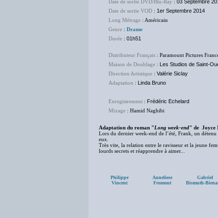
Date de sortie DVD/Blu-Ray
:
03 Septembre 20
Date de sortie VOD
:
1er Septembre 2014
Long Métrage
: Américain
Genre
:
Drame
Durée
:
01h51
Distributeur Français
: Paramount Pictures Franc
Maison de Doublage
:
Les Studios de Saint-Ou
Direction Artistique
:
Valérie Siclay
Adaptation
:
Linda Bruno
Enregistrement
:
Frédéric Echelard
Mixage
: Hamid Naghibi
Adaptation du roman "
Long week-end
" de Joyce
Lors du dernier week-end de l’été, Frank, un détenu
eux.
Très vite, la relation entre le ravisseur et la jeune 
lourds secrets et réapprendre à aimer...
Philippe
Anneliese
Gabriel
Vincent
Fromont
Bismuth-Biena