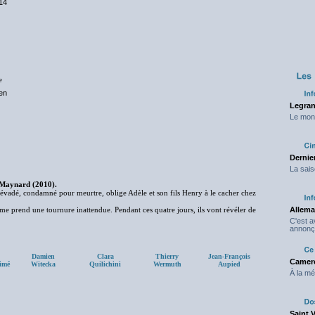
14
e
en
Legran
Le mond
Dernier
La sais
 Maynard (2010).
 évadé, condamné pour meurtre, oblige Adèle et son fils Henry à le cacher chez
femme prend une tournure inattendue. Pendant ces quatre jours, ils vont révéler de
Allema
C'est 
annonç
Damien
Clara
Thierry
Jean-François
Camero
imé
Witecka
Quilichini
Wermuth
Aupied
À la mé
Saint 