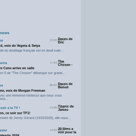
Deces de
22/05/2025
Eric
d, voix de Vegeta & Seiya
e du doublage français est en deuil suite...
The
11/04/2025
Chosen -
e Cene arrive en salle
on 5 de "The Chosen" débarque sur grand...
Deces de
09/01/2025
Benoit
ne, voix de Morgan Freeman
avec une immense tristesse que nous vous
ons...
Titanic de
23/06/2024
James
n, ce soir sur TF1!
moire de Jenny Gérard (1933/2020), elle nous...
20 films a
14/02/2024
voir pour la
Valentin 2024