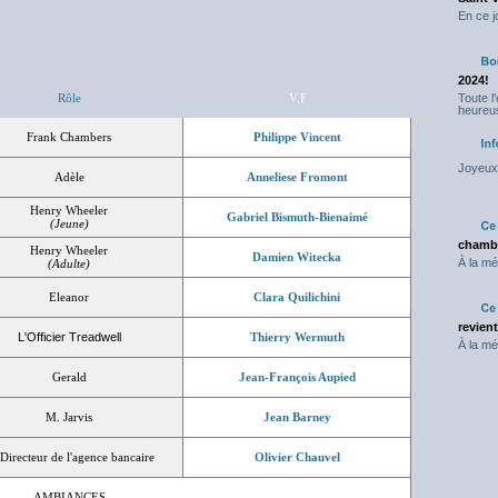
En ce j
2024!
Rôle
V.F
Toute l
heureus
Frank Chambers
Philippe Vincent
Joyeux 
Adèle
Anneliese Fromont
Henry Wheeler
Gabriel Bismuth-Bienaimé
(Jeune)
chambr
Henry Wheeler
Damien Witecka
À la mé
(Adulte)
Eleanor
Clara Quilichini
revien
L'Officier Treadwell
Thierry Wermuth
À la mé
Gerald
Jean-François Aupied
M. Jarvis
Jean Barney
Directeur de l'agence bancaire
Olivier Chauvel
AMBIANCES