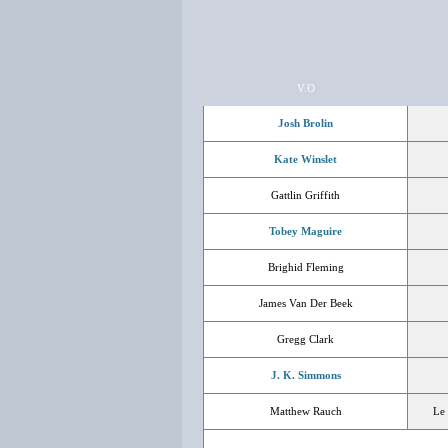
V.O
Josh Brolin
Kate Winslet
Gattlin Griffith
Tobey Maguire
Brighid Fleming
James Van Der Beek
Gregg Clark
J. K. Simmons
Matthew Rauch
Le 