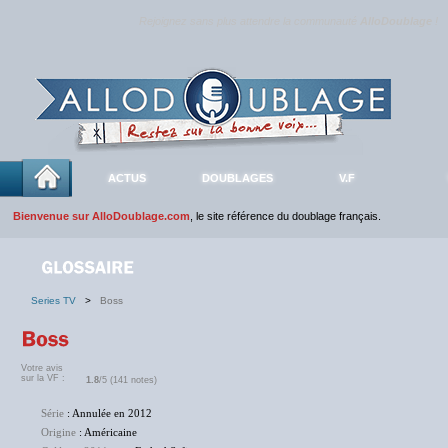
Rejoignez sans plus attendre la communauté
AlloDoublage
!
ACTUS
DOUBLAGES
V.F
Bienvenue sur AlloDoublage.com
, le site référence du doublage français.
Series TV
>
Boss
Votre avis
sur la VF :
1.8
/5 (141 notes)
Série
: Annulée en 2012
Origine
: Américaine