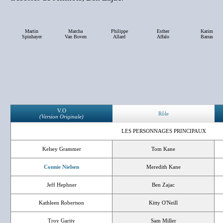
Martin
Marcha
Philippe
Esther
Karim
Spinhayer
Van Boven
Allard
Affalo
Barras
V.O
Rôle
(Version Originale)
LES PERSONNAGES PRINCIPAUX
Kelsey Grammer
Tom Kane
Connie Nielsen
Meredith Kane
Jeff Hephner
Ben Zajac
Kathleen Robertson
Kitty O'Neill
Troy Garity
Sam Miller