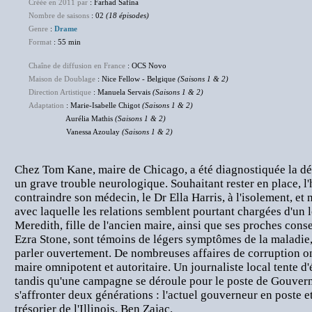
Créée en 2011 par
: Farhad Safina
Nombre de saisons
: 02
(18 épisodes)
Genre
:
Drame
Format
: 55 min
Chaîne de diffusion en France
: OCS Novo
Maison de Doublage
: Nice Fellow - Belgique
(Saisons 1 & 2)
Direction Artistique
: Manuela Servais
(Saisons 1 & 2)
Adaptation
: Marie-Isabelle Chigot
(Saisons 1 & 2)
Aurélia Mathis
(Saisons 1 & 2)
Vanessa Azoulay
(Saisons 1 & 2)
Chez Tom Kane, maire de Chicago, a été diagnostiquée la d
un grave trouble neurologique. Souhaitant rester en place, l
contraindre son médecin, le Dr Ella Harris, à l'isolement, et n
avec laquelle les relations semblent pourtant chargées d'un 
Meredith, fille de l'ancien maire, ainsi que ses proches consei
Ezra Stone, sont témoins de légers symptômes de la maladie,
parler ouvertement. De nombreuses affaires de corruption on
maire omnipotent et autoritaire. Un journaliste local tente d'é
tandis qu'une campagne se déroule pour le poste de Gouverneu
s'affronter deux générations : l'actuel gouverneur en poste et
trésorier de l'Illinois, Ben Zajac.