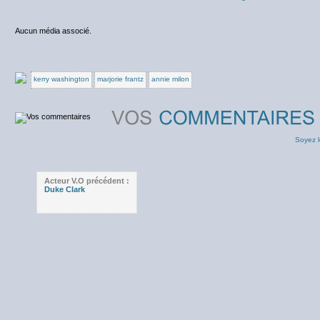
Aucun média associé.
kerry washington
marjorie frantz
annie milon
Soyez l
Acteur V.O précédent :
Duke Clark