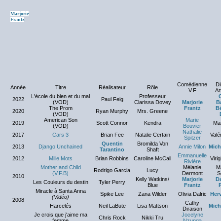
Marjorie
Frantz
Comédienne
Di
Année
Titre
Réalisateur
Rôle
V.F
Ar
L'école du bien et du mal
Professeur
C
2022
Paul Feig
(VOD)
Clarissa Dovey
Marjorie
B
The Prom
Frantz
Bé
2020
Ryan Murphy
Mrs. Greene
(VOD)
American Son
Marie
2019
Scott Connor
Kendra
Ma
(VOD)
Bouvier
Nathalie
2017
Cars 3
Brian Fee
Natalie Certain
Valé
Spitzer
Quentin
Bromilda Von
2013
Django Unchained
Annie Milon
Mich
Tarantino
Shaft
Emmanuelle
2012
Mille Mots
Brian Robbins
Caroline McCall
Viri
Rivière
Mother and Child
Mélanie
M
Rodrigo Garcia
Lucy
(V.F.B)
Dermont
S
2010
Kelly Watkins/
Marjorie
Da
Les Couleurs du destin
Tyler Perry
Blue
Frantz
P
Miracle à Santa Anna
Spike Lee
Zana Wilder
Olivia Dalric
Herv
(Vidéo)
2008
Cathy
Harcelés
Neil LaBute
Lisa Mattson
Mich
Diraison
Je crois que j'aime ma
Jocelyne
Chris Rock
Nikki Tru
femme
Nzunga