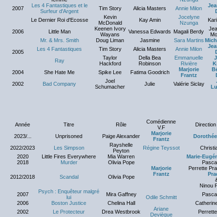
Les 4 Fantastiques et le
Jea
2007
Tim Story
Alicia Masters
Annie Milon
Surfeur d'Argent
Kevin
Jocelyne
Le Dernier Roi d'Ecosse
Kay Amin
Kari
McDonald
Nzunga
Keenen Ivory
Jea
2006
Little Man
Vanessa Edwards
Magali Berdy
Wayans
Mo
Mr. & Mrs. Smith
Doug Liman
Jasmine
Sara Martins
Mich
Jea
Les 4 Fantastiques
Tim Story
Alicia Masters
Annie Milon
2005
Taylor
Della Bea
Emmanuelle
J
Ray
Hackford
Robinson
Rivière
K
Marjorie
Bé
2004
She Hate Me
Spike Lee
Fatima Goodrich
Frantz
Joel
2002
Bad Company
Julie
Valérie Siclay
Schumacher
Lu
Comédienne
Année
Titre
Rôle
Direction 
V.F
Marjorie
2023/...
Unprisoned
Paige Alexander
Dorothée
Frantz
Rayshelle
2022/2023
Les Simpson
Régine Teyssot
Christi
Peyton
2020
Little Fires Everywhere
Mia Warren
Marie-Eugén
2018
Murder
Olivia Pope
Pascal
Marjorie
Perrette Pra
Frantz
Pra
2012/2018
Scandal
Olivia Pope
Ninou Fr
Psych : Enquêteur malgré
2007
Mira Gaffney
Pascal
lui
Odile Schmitt
2006
Boston Justice
Chelina Hall
Catherin
Ariane
2002
Le Protecteur
Drea Westbrook
Perrette
Deviègue