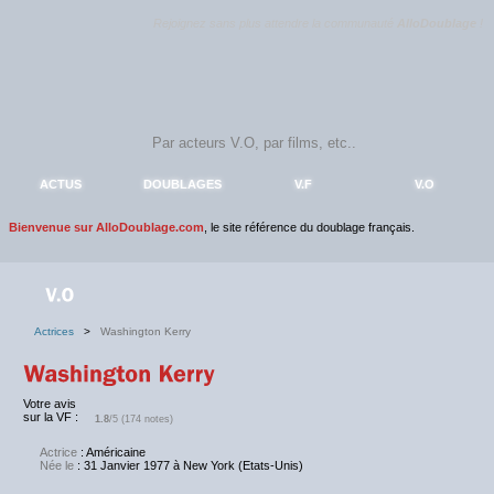
Rejoignez sans plus attendre la communauté
AlloDoublage
!
ACTUS
DOUBLAGES
V.F
V.O
Bienvenue sur AlloDoublage.com
, le site référence du doublage français.
Actrices
>
Washington Kerry
Votre avis
sur la VF :
1.8
/5 (174 notes)
Actrice
: Américaine
Née le
: 31 Janvier 1977 à New York (Etats-Unis)