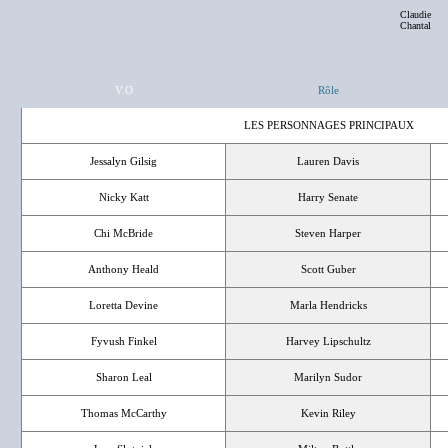
Claudie
Chantal
V.O
Rôle
LES PERSONNAGES PRINCIPAUX
Jessalyn Gilsig
Lauren Davis
Nicky Katt
Harry Senate
Chi McBride
Steven Harper
Anthony Heald
Scott Guber
Loretta Devine
Marla Hendricks
Fyvush Finkel
Harvey Lipschultz
Sharon Leal
Marilyn Sudor
Thomas McCarthy
Kevin Riley