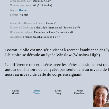
Créée en 2000 par
: David E. Kelley
Nombre de saisons
: 04
(81 épisodes)
Genre
:
Drame
Format
: 42 min
Chaîne de diffusion en France
: France 2
Maison de Doublage
: Mediadub International
(Saisons 1 à 4)
Direction Artistique
: Catherine Le Lann
(Saisons 1 à 4)
Adaptation
: Franco Quaglia
(Saisons 1 à 4)
Boston Public est une série visant à recréer l'ambiance des l
L'histoire se déroule au lycée Winslow (Winslow High).
La différence de cette série avec les séries classiques est qu
autour de l'histoire de ce lycée, pas seulement au niveau de 
aussi au niveau de celle du corps enseignant.
Rafaèle
Pierre
Lionel
Patrick
Moutier
Tessier
Henry
Floersheim