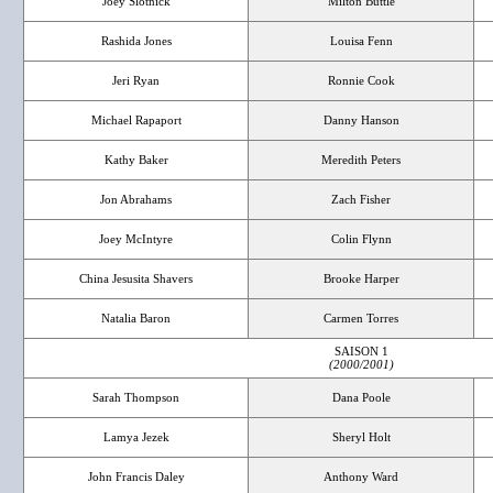
Joey Slotnick
Milton Buttle
Rashida Jones
Louisa Fenn
Jeri Ryan
Ronnie Cook
Michael Rapaport
Danny Hanson
Kathy Baker
Meredith Peters
Jon Abrahams
Zach Fisher
Joey McIntyre
Colin Flynn
China Jesusita Shavers
Brooke Harper
Natalia Baron
Carmen Torres
SAISON 1
(2000/2001)
Sarah Thompson
Dana Poole
Lamya Jezek
Sheryl Holt
John Francis Daley
Anthony Ward