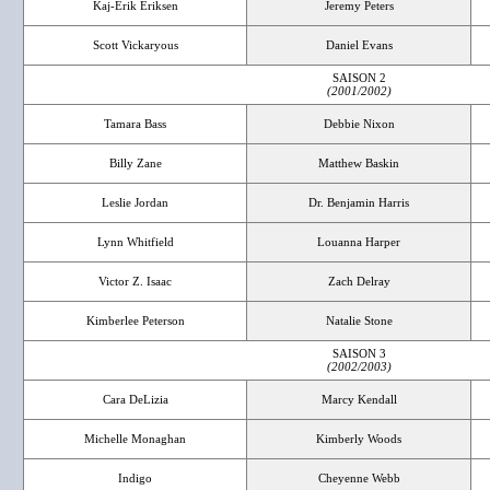
Kaj-Erik Eriksen
Jeremy Peters
Scott Vickaryous
Daniel Evans
SAISON 2
(2001/2002)
Tamara Bass
Debbie Nixon
Billy Zane
Matthew Baskin
Leslie Jordan
Dr. Benjamin Harris
Lynn Whitfield
Louanna Harper
Victor Z. Isaac
Zach Delray
Kimberlee Peterson
Natalie Stone
SAISON 3
(2002/2003)
Cara DeLizia
Marcy Kendall
Michelle Monaghan
Kimberly Woods
Indigo
Cheyenne Webb