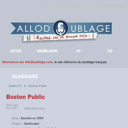
Rejoignez sans plus attendre la communauté
AlloDoublage
!
ACTUS
DOUBLAGES
V.F
V.O
Bienvenue sur AlloDoublage.com
, le site référence du doublage français.
Series TV
>
Boston Public
Votre avis
sur la VF :
2.0
/5 (150 notes)
Série
: Annulée en 2004
Origine
: Américaine