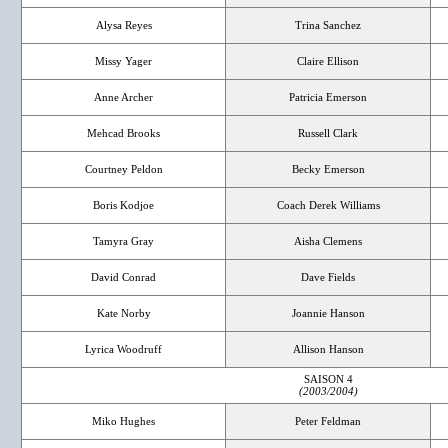
Alysa Reyes
Trina Sanchez
Missy Yager
Claire Ellison
Anne Archer
Patricia Emerson
Mehcad Brooks
Russell Clark
Courtney Peldon
Becky Emerson
Boris Kodjoe
Coach Derek Williams
Tamyra Gray
Aisha Clemens
David Conrad
Dave Fields
Kate Norby
Joannie Hanson
Lyrica Woodruff
Allison Hanson
SAISON 4
(2003/2004)
Miko Hughes
Peter Feldman