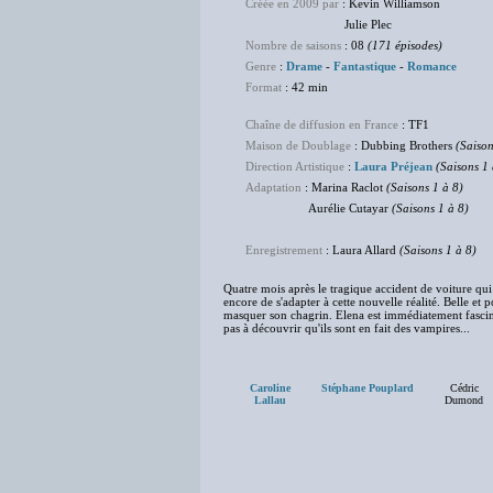
Créée en 2009 par
: Kevin Williamson
Julie Plec
Nombre de saisons
: 08
(171 épisodes)
Genre
:
Drame
-
Fantastique
-
Romance
Format
: 42 min
Chaîne de diffusion en France
: TF1
Maison de Doublage
: Dubbing Brothers
(Saison
Direction Artistique
:
Laura Préjean
(Saisons 1 
Adaptation
: Marina Raclot
(Saisons 1 à 8)
Aurélie Cutayar
(Saisons 1 à 8)
Enregistrement
: Laura Allard
(Saisons 1 à 8)
Quatre mois après le tragique accident de voiture qui 
encore de s'adapter à cette nouvelle réalité. Belle et 
masquer son chagrin. Elena est immédiatement fascin
pas à découvrir qu'ils sont en fait des vampires...
Caroline
Stéphane Pouplard
Cédric
Lallau
Dumond