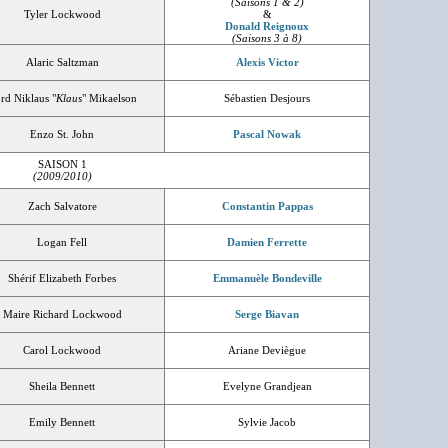
(Saisons 1 & 2)
Tyler Lockwood
&
Donald Reignoux
(Saisons 3 à 8)
Alaric Saltzman
Alexis Victor
rd Niklaus "
Klaus
" Mikaelson
Sébastien Desjours
Enzo St. John
Pascal Nowak
SAISON 1
(2009/2010)
Zach Salvatore
Constantin Pappas
Logan Fell
Damien Ferrette
Shérif Elizabeth Forbes
Emmanuèle Bondeville
Maire Richard Lockwood
Serge Biavan
Carol Lockwood
Ariane Deviègue
Sheila Bennett
Evelyne Grandjean
Emily Bennett
Sylvie Jacob