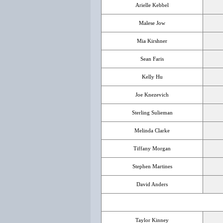
Arielle Kebbel
Malese Jow
Mia Kirshner
Sean Faris
Kelly Hu
Joe Knezevich
Sterling Sulieman
Melinda Clarke
Tiffany Morgan
Stephen Martines
David Anders
Taylor Kinney