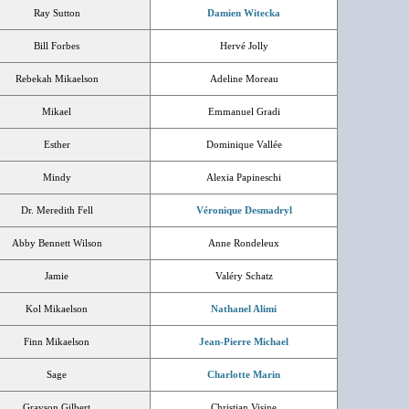
Ray Sutton
Damien Witecka
Bill Forbes
Hervé Jolly
Rebekah Mikaelson
Adeline Moreau
Mikael
Emmanuel Gradi
Esther
Dominique Vallée
Mindy
Alexia Papineschi
Dr. Meredith Fell
Véronique Desmadryl
Abby Bennett Wilson
Anne Rondeleux
Jamie
Valéry Schatz
Kol Mikaelson
Nathanel Alimi
Finn Mikaelson
Jean-Pierre Michael
Sage
Charlotte Marin
Grayson Gilbert
Christian Visine