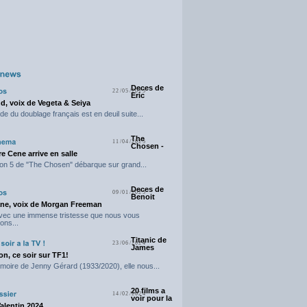
Deces de
22/05/2025
Eric
d, voix de Vegeta & Seiya
e du doublage français est en deuil suite...
The
11/04/2025
Chosen -
e Cene arrive en salle
on 5 de "The Chosen" débarque sur grand...
Deces de
09/01/2025
Benoit
ne, voix de Morgan Freeman
avec une immense tristesse que nous vous
ons...
Titanic de
23/06/2024
James
n, ce soir sur TF1!
moire de Jenny Gérard (1933/2020), elle nous...
20 films a
14/02/2024
voir pour la
Valentin 2024