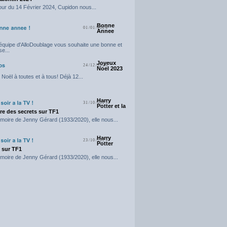
our du 14 Février 2024, Cupidon nous...
Bonne
01/01/2024
Annee
'équipe d'AlloDoublage vous souhaite une bonne et
e...
Joyeux
24/12/2023
Noel 2023
Noël à toutes et à tous! Déjà 12...
Harry
31/10/2023
Potter et la
e des secrets sur TF1
moire de Jenny Gérard (1933/2020), elle nous...
Harry
23/10/2023
Potter
t sur TF1
moire de Jenny Gérard (1933/2020), elle nous...