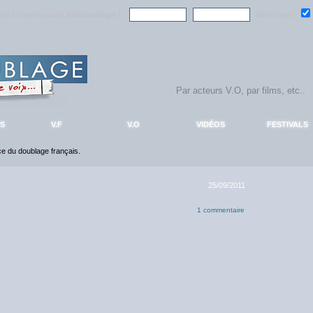
ndre la communauté
AlloDoublage
!
Mémoriser :
S
V.F
V.O
VIDÉOS
FESTIVALS
nce du doublage français.
25/09/2011
1 commentaire