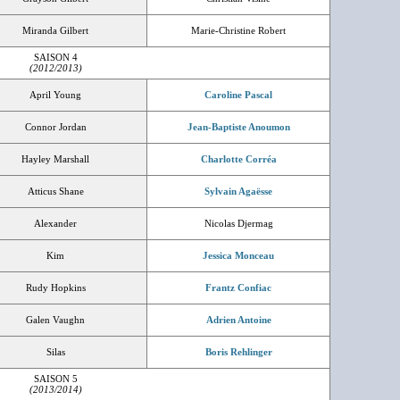
Miranda Gilbert
Marie-Christine Robert
SAISON 4
(2012/2013)
April Young
Caroline Pascal
Connor Jordan
Jean-Baptiste Anoumon
Hayley Marshall
Charlotte Corréa
Atticus Shane
Sylvain Agaësse
Alexander
Nicolas Djermag
Kim
Jessica Monceau
Rudy Hopkins
Frantz Confiac
Galen Vaughn
Adrien Antoine
Silas
Boris Rehlinger
SAISON 5
(2013/2014)