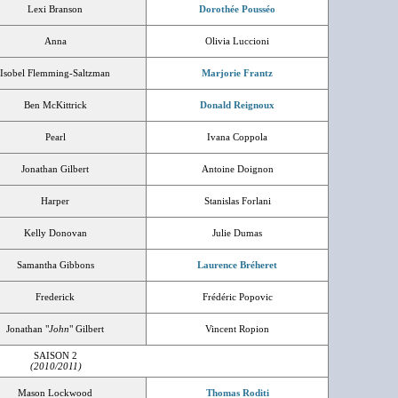
Lexi Branson
Dorothée Pousséo
Anna
Olivia Luccioni
Isobel Flemming-Saltzman
Marjorie Frantz
Ben McKittrick
Donald Reignoux
Pearl
Ivana Coppola
Jonathan Gilbert
Antoine Doignon
Harper
Stanislas Forlani
Kelly Donovan
Julie Dumas
Samantha Gibbons
Laurence Bréheret
Frederick
Frédéric Popovic
Jonathan "
John
" Gilbert
Vincent Ropion
SAISON 2
(2010/2011)
Mason Lockwood
Thomas Roditi