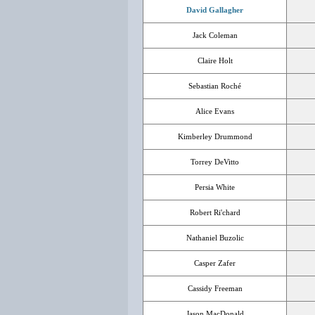
David Gallagher
Jack Coleman
Claire Holt
Sebastian Roché
Alice Evans
Kimberley Drummond
Torrey DeVitto
Persia White
Robert Ri'chard
Nathaniel Buzolic
Casper Zafer
Cassidy Freeman
Jason MacDonald