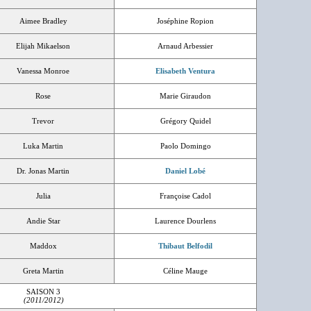
Aimee Bradley
Joséphine Ropion
Elijah Mikaelson
Arnaud Arbessier
Vanessa Monroe
Elisabeth Ventura
Rose
Marie Giraudon
Trevor
Grégory Quidel
Luka Martin
Paolo Domingo
Dr. Jonas Martin
Daniel Lobé
Julia
Françoise Cadol
Andie Star
Laurence Dourlens
Maddox
Thibaut Belfodil
Greta Martin
Céline Mauge
SAISON 3
(2011/2012)