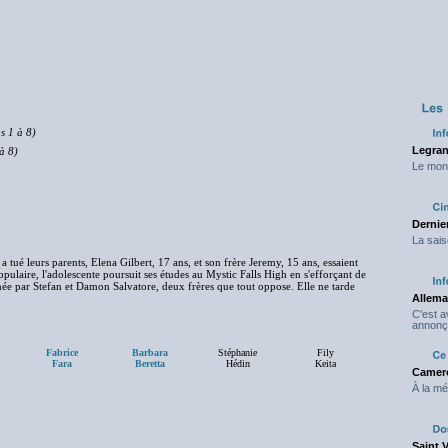
s 1 à 8)
Legran
à 8)
Le mond
Dernier
La sais
a tué leurs parents, Elena Gilbert, 17 ans, et son frère Jeremy, 15 ans, essaient
populaire, l'adolescente poursuit ses études au Mystic Falls High en s'efforçant de
ée par Stefan et Damon Salvatore, deux frères que tout oppose. Elle ne tarde
Allema
C'est 
annonç
Fabrice
Barbara
Stéphanie
Fily
Fara
Beretta
Hédin
Keita
Camero
À la mé
Saint 