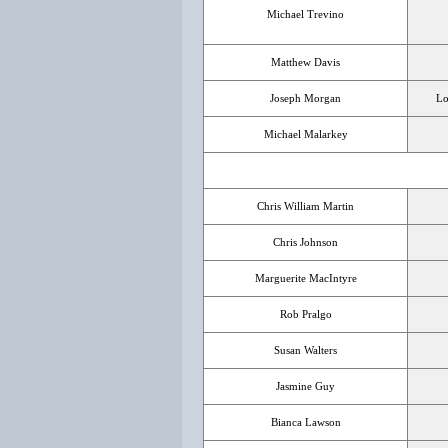
Michael Trevino
Matthew Davis
Joseph Morgan
Lo
Michael Malarkey
Chris William Martin
Chris Johnson
Marguerite MacIntyre
Rob Pralgo
Susan Walters
Jasmine Guy
Bianca Lawson