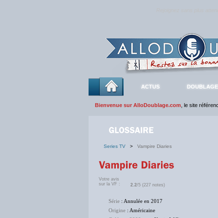
Rejoignez sans plus atte
ACTUS
DOUBLAGE
Bienvenue sur AlloDoublage.com
, le site référe
Series TV
>
Vampire Diaries
Votre avis
sur la VF :
2.2
/5 (227 notes)
Série
: Annulée en 2017
Origine
: Américaine