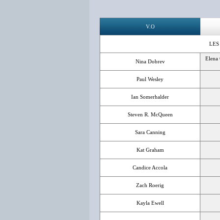
V.O
LES
Elena 
Nina Dobrev
Paul Wesley
Ian Somerhalder
Steven R. McQueen
Sara Canning
Kat Graham
Candice Accola
Zach Roerig
Kayla Ewell