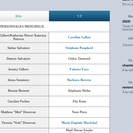
En ce j
Rôle
V.F
2024!
Toute l
 PERSONNAGES PRINCIPAUX
heureus
Gilbert/Katherine Pierce/ Katerina
Caroline Lallau
Petrova
Joyeux 
Stefan Salvatore
Stéphane Pouplard
Damon Salvatore
Cédric Dumond
chambr
Jeremy Gilbert
Fabrice Fara
À la mé
Jenna Sommers
Barbara Beretta
revien
Bonnie Bennett
Stéphanie Hédin
À la mé
Caroline Forbes
Fily Keita
Matthew "
Matt
" Donovan
Yann Peira
Victoria "
Vicki
" Donovan
Marie-Eugénie Maréchal
Maël Davan-Soulas