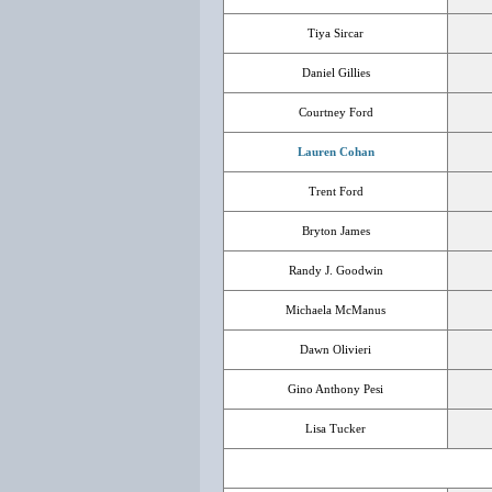
Tiya Sircar
Daniel Gillies
Courtney Ford
Lauren Cohan
Trent Ford
Bryton James
Randy J. Goodwin
Michaela McManus
Dawn Olivieri
Gino Anthony Pesi
Lisa Tucker