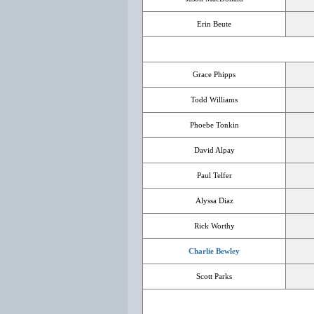
Erin Beute
Grace Phipps
Todd Williams
Phoebe Tonkin
David Alpay
Paul Telfer
Alyssa Diaz
Rick Worthy
Charlie Bewley
Scott Parks