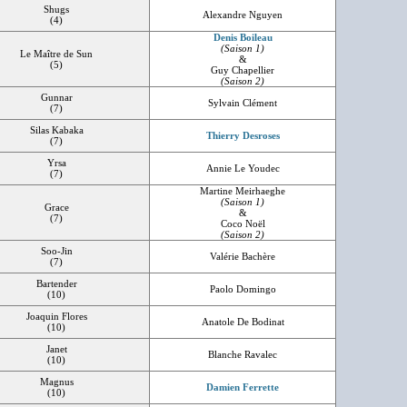
Shugs
Alexandre Nguyen
(4)
Denis Boileau
(Saison 1)
Le Maître de Sun
&
(5)
Guy Chapellier
(Saison 2)
Gunnar
Sylvain Clément
(7)
Silas Kabaka
Thierry Desroses
(7)
Yrsa
Annie Le Youdec
(7)
Martine Meirhaeghe
(Saison 1)
Grace
&
(7)
Coco Noël
(Saison 2)
Soo-Jin
Valérie Bachère
(7)
Bartender
Paolo Domingo
(10)
Joaquin Flores
Anatole De Bodinat
(10)
Janet
Blanche Ravalec
(10)
Magnus
Damien Ferrette
(10)