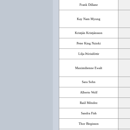
Frank Dillane
Kay Nam Myung
Kristján Kristjánsson
Peter King Nzioki
Lilja Þórisdóttir
Maximilienne Ewalt
Sara Sohn
Alberto Wolf
Raúl Méndez
Sandra Fish
Thor Birgisson