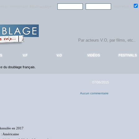
ndre la communauté
AlloDoublage
!
Mémoriser :
S
V.F
V.O
VIDÉOS
FESTIVALS
nce du doublage français.
07/06/2015
Aucun commentaire
Annulée en 2017
: Américaine