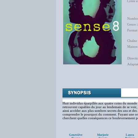
Créée 
La
Lil
Nombre
Genre
Format
Chaîne 
Maison
Directi
Adapta
(S
Bla
Hél
Huit individus éparpillés aux quatre coins du monde s
retrouvent capables du jour au lendemain de se voir, d
ainsi accéder aux plus sombres secrets des uns et des 
comprendre le pourquoi du comment. Fuyant une organi
cherchent quelles conséquences ce bouleversement po
Geneviève
Marjorie
Laura