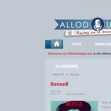
Rejoignez sans plus atte
ACTUS
DOUBLAGE
Bienvenue sur AlloDoublage.com
, le site référe
Series TV
>
Sense8
Votre avis
sur la VF :
2.1
/5 (167 notes)
Série
: 
Origine