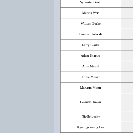
Sylvester Groth
Marina Weis
William Burke
Darshan Jariwala
Larry Clarke
Adam Shapiro
Amy Mußul
Annie Munch
Mahasin Munir
Lwanda Jawar
Nicôle Lecky
Kyeong-Yeong Lee