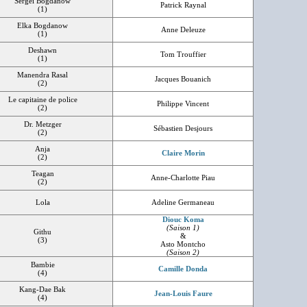
Sergei Bogdanow
Patrick Raynal
(1)
Elka Bogdanow
Anne Deleuze
(1)
Deshawn
Tom Trouffier
(1)
Manendra Rasal
Jacques Bouanich
(2)
Le capitaine de police
Philippe Vincent
(2)
Dr. Metzger
Sébastien Desjours
(2)
Anja
Claire Morin
(2)
Teagan
Anne-Charlotte Piau
(2)
Lola
Adeline Germaneau
Diouc Koma
(Saison 1)
Githu
&
(3)
Asto Montcho
(Saison 2)
Bambie
Camille Donda
(4)
Kang-Dae Bak
Jean-Louis Faure
(4)