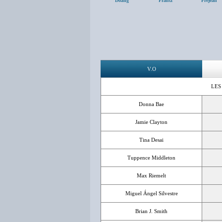
Doang
Frantz
Préjean
V.O
LES
Donna Bae
Jamie Clayton
Tina Desai
Tuppence Middleton
Max Riemelt
Miguel Ángel Silvestre
Brian J. Smith