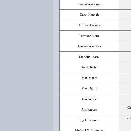
Freema Agyeman
Daryl Hannah
Alfonso Herrera
Terrence Mann
Naveen Andrews
Eréndira Ibarra
Purab Kohli
Max Mauff
Paul Ogola
Chichi Seii
Ca
Aml Ameen
Ca
Toy Onwumere
Michael X. Sommers