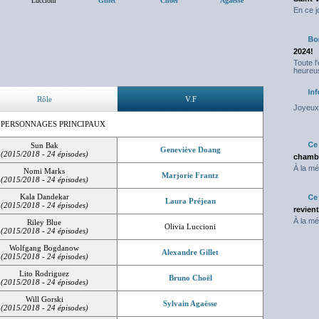
Luccioni
Gillet
Choël
Agaësse
En ce j
2024!
Toute l
heureus
Rôle
V.F
Joyeux 
 PERSONNAGES PRINCIPAUX
Sun Bak
Geneviève Doang
(2015/2018 - 24 épisodes)
chambr
À la mé
Nomi Marks
Marjorie Frantz
(2015/2018 - 24 épisodes)
Kala Dandekar
Laura Préjean
(2015/2018 - 24 épisodes)
revien
À la mé
Riley Blue
Olivia Luccioni
(2015/2018 - 24 épisodes)
Wolfgang Bogdanow
Alexandre Gillet
(2015/2018 - 24 épisodes)
Lito Rodriguez
Bruno Choël
(2015/2018 - 24 épisodes)
Will Gorski
Sylvain Agaësse
(2015/2018 - 24 épisodes)