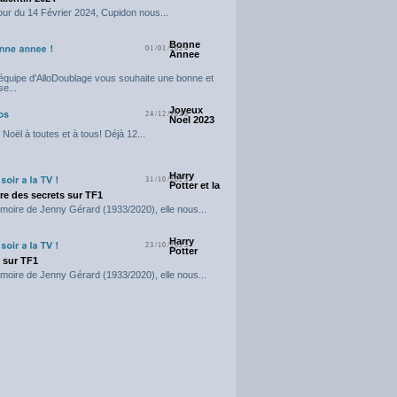
our du 14 Février 2024, Cupidon nous...
Bonne
01/01/2024
Annee
'équipe d'AlloDoublage vous souhaite une bonne et
e...
Joyeux
24/12/2023
Noel 2023
Noël à toutes et à tous! Déjà 12...
Harry
31/10/2023
Potter et la
e des secrets sur TF1
moire de Jenny Gérard (1933/2020), elle nous...
Harry
23/10/2023
Potter
t sur TF1
moire de Jenny Gérard (1933/2020), elle nous...