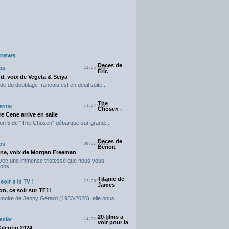
Deces de
22/05/2025
Eric
d, voix de Vegeta & Seiya
e du doublage français est en deuil suite...
The
11/04/2025
Chosen -
e Cene arrive en salle
on 5 de "The Chosen" débarque sur grand...
Deces de
09/01/2025
Benoit
ne, voix de Morgan Freeman
avec une immense tristesse que nous vous
ons...
Titanic de
23/06/2024
James
n, ce soir sur TF1!
moire de Jenny Gérard (1933/2020), elle nous...
20 films a
14/02/2024
voir pour la
Valentin 2024