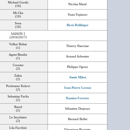
Michael Gorski
Nicolas Marié
(10)
Mi-Cha
Yumi Fujimori
(10)
Sven
Boris Rehlinger
(10)
SAISON 2
(2016/2017)
Volker Bohm
Thierry Hancisse
(1)
Agent Bendix
Arnaud Arbessier
(1)
Croome
Philippe Ogouz
(2)
Zakia
Annie Milon
(2)
Professeur Kolovi
Jean-Pierre Leroux
(2)
Sebastian Fuchs
Damien Ferrette
(2)
Raoul
Sébastien Desjours
(2)
Le Secrétaire
Bernard Bollet
(2)
Lila Facchini
Véronique Picciotto