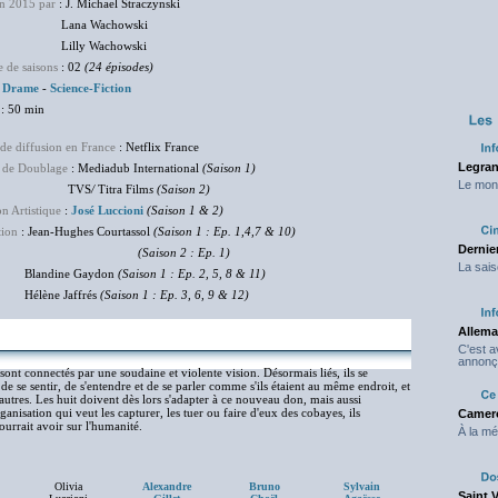
en 2015 par
: J. Michael Straczynski
na Wachowski
ly Wachowski
 de saisons
: 02
(24 épisodes)
:
Drame
-
Science-Fiction
: 50 min
de diffusion en France
: Netflix France
Legran
 de Doublage
: Mediadub International
(Saison 1)
Le mond
TVS
/
Titra Film
s (Saison 2)
on Artistique
:
José Luccioni
(Saison 1 & 2)
tion
: Jean-Hughes Courtassol
(Saison 1 : Ep. 1,4,7 & 10)
Dernier
aison 2 : Ep. 1)
La sais
ndine Gaydon
(Saison 1 : Ep. 2, 5, 8 & 11)
ène Jaffrés
(Saison 1 : Ep. 3, 6, 9 & 12)
Allema
C'est 
annonç
ont connectés par une soudaine et violente vision. Désormais liés, ils se
e se sentir, de s'entendre et de se parler comme s'ils étaient au même endroit, et
autres. Les huit doivent dès lors s'adapter à ce nouveau don, mais aussi
sation qui veut les capturer, les tuer ou faire d'eux des cobayes, ils
Camero
urrait avoir sur l'humanité.
À la mé
Olivia
Alexandre
Bruno
Sylvain
Saint 