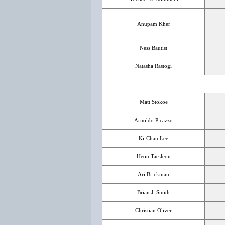
Anupam Kher
Ness Bautist
Natasha Rastogi
Matt Stokoe
Arnoldo Picazzo
Ki-Chan Lee
Heon Tae Jeon
Ari Brickman
Brian J. Smith
Christian Oliver