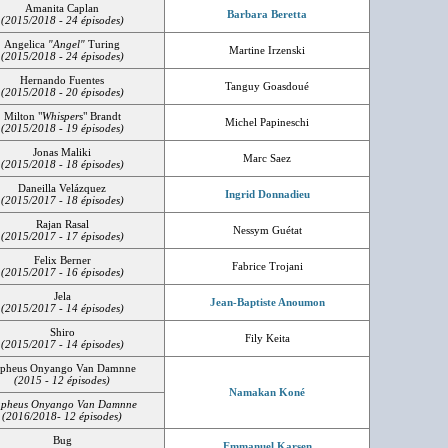
Amanita Caplan
Barbara Beretta
(2015/2018 - 24 épisodes)
Angelica
"Angel"
Turing
Martine Irzenski
(2015/2018 - 24 épisodes)
Hernando Fuentes
Tanguy Goasdoué
(2015/2018 - 20 épisodes)
Milton "
Whispers
" Brandt
Michel Papineschi
(2015/2018 - 19 épisodes)
Jonas Maliki
Marc Saez
(2015/2018 - 18 épisodes)
Daneilla Velázquez
Ingrid Donnadieu
(2015/2017 - 18 épisodes)
Rajan Rasal
Nessym Guétat
(2015/2017 - 17 épisodes)
Felix Berner
Fabrice Trojani
(2015/2017 - 16 épisodes)
Jela
Jean-Baptiste Anoumon
(2015/2017 - 14 épisodes)
Shiro
Fily Keita
(2015/2017 - 14 épisodes)
pheus Onyango Van Damnne
(2015 - 12 épisodes)
Namakan Koné
pheus Onyango Van Damnne
(2016/2018- 12 épisodes)
Bug
Emmanuel Karsen