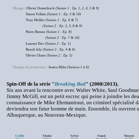
Mixage
: Olivier Oosterlynck
(Saison 1 : Ep. 1, 2, 4, 5 & 9)
Simon Follain
(Saison 1 : Ep. 3 & 10)
Tony Mollier
(Saison 1 : Ep. 6 & 7)
(Saison 2 : Ep. 2, 3, 8 & 9)
Pierre Buteau
(Saison 1 : Ep. 8)
(Saison 2 : Ep. 7 & 10)
Laurent Duv
(Saison 2 : Ep. 1)
Benoît Joly
(Saison 2 : Ep. 4 & 6)
Olivier Chane
(Saison 2 : Ep. 5)
Chargée de production
: Jessica Miles
(Saisons 1 à 6)
Spin-Off de la série "
Breaking Bad
" (2008/2013).
Six ans avant la rencontre avec Walter White, Saul Goodma
Jimmy McGill, est un petit escroc qui peine à joindre les deux
connaissance de Mike Ehrmantraut, un criminel spécialisé da
deviendra son futur homme de main. Ensemble, ils ouvrent u
Albuquerque, au Nouveau-Mexique.
Cyrille
Féodor
Sylvie
Franck
Nessym