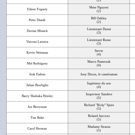
(2)
Mme Nguyen
Eileen Fogarty
(2)
Bill Oakley
Peter Diseth
(2)
Lieutenant Dunst
Dorian Missick
(3)
Lieutenant Russo
Vincent Laresca
(3)
Stevie
Kevin Weisman
(4)
Marco Pasternak
Mel Rodriguez
(4)
Josh Fadem
Joey Dixon, le caméraman
Ingénieur du son
Julian Bonfiglio
(4)
Inspecteur Sanders
Barry Shabaka Henley
(5)
Richard "
Ricky
" Spies
Joe Berryman
(5)
Roland Jaycoxs
Tim Baltz
(5)
Madame Strauss
Carol Herman
(5)