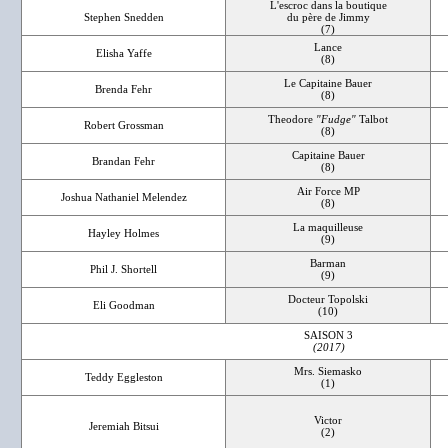
L'escroc dans la boutique
Stephen Snedden
du père de Jimmy
(7)
Lance
Elisha Yaffe
(8)
Le Capitaine Bauer
Brenda Fehr
(8)
Theodore
"Fudge"
Talbot
Robert Grossman
(8)
Capitaine Bauer
Brandan Fehr
(8)
Air Force MP
Joshua Nathaniel Melendez
(8)
La maquilleuse
Hayley Holmes
(9)
Barman
Phil J. Shortell
(9)
Docteur Topolski
Eli Goodman
(10)
SAISON 3
(2017)
Mrs. Siemasko
Teddy Eggleston
(1)
Victor
Jeremiah Bitsui
(2)