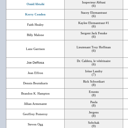
Inspecteur Abbasi
Omid Abtahi
(6)
Stacey Ehrmantraut
Kerry Condon
(6)
Kaylee Ehrmantraut #1
Faith Healey
(6)
Sergent Jack Fenske
Billy Malone
(6)
Lieutenant Troy Hoffman
Lane Garrison
(6)
Dr. Caldera, le vétérinaire
Joe DeRosa
(6)
Irène Landry
Jean Effron
(7)
Rick Schweikart
Dennis Boutsikaris
(8)
Ernesto
Brandon K. Hampton
(8)
Paula
Jillian Armenante
(8)
Jergens
Geoffrey Pomeroy
(8)
Sobchak
Steven Ogg
(9)