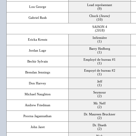
Lead représentant
Lou George
(9)
Chuck
(Jeune)
Gabriel Rush
(10)
SAISON 4
(2018)
Infirmière
Ericka Kreutz
(1)
Barry Hedberg
Jordan Lage
(1)
Employé de bureau #1
Bechir Sylvain
(1)
Empoyé de bureau #2
Brendan Jennings
(1)
Jeff
Don Harvey
(1)
Seymour
Michael Naughton
(2)
Mr. Neff
Andrew Friedman
(2)
Dr. Maureen Bruckner
Poorna Jagannathan
(2)
Dr. Diseth
John Jaret
(2)