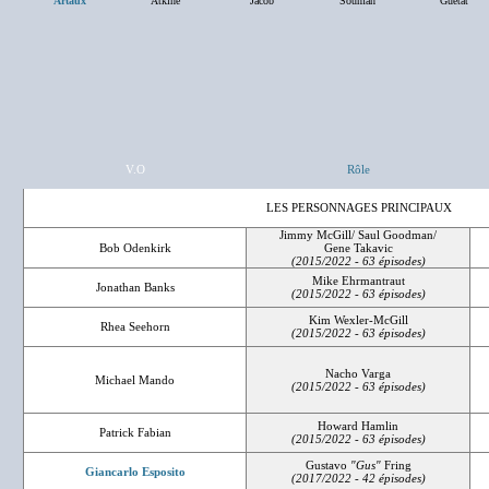
Artaux
Atkine
Jacob
Soumah
Guétat
V.O
Rôle
LES PERSONNAGES PRINCIPAUX
Jimmy McGill/ Saul Goodman/
Bob Odenkirk
Gene Takavic
(2015/2022 - 63 épisodes)
Mike Ehrmantraut
Jonathan Banks
(2015/2022 - 63 épisodes)
Kim Wexler-McGill
Rhea Seehorn
(2015/2022 - 63 épisodes)
Nacho Varga
Michael Mando
(2015/2022 - 63 épisodes)
Howard Hamlin
Patrick Fabian
(2015/2022 - 63 épisodes)
Gustavo
"Gus"
Fring
Giancarlo Esposito
(2017/2022 - 42 épisodes)