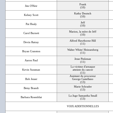
Frank
Jim O'Heir
(10)
Kathy Deutsch
Kelsey Scott
(10)
Jeff
Pat Healy
(10)
Marion, la mère de Jeff
Carol Burnett
(10)
Alfred Hawthorne Hill
Devin Ratray
(11)
Walter White/ Heinsenberg
Bryan Cranston
(11)
Jesse Pinkman
Aaron Paul
(11)
La victime d'arnaque
Kevin Sussman
atteinte du cancer
(11)
Assistant du procureur
Bob Jesser
George Castellano
(13)
Marie Schrader
Betsy Brandt
(13)
La Juge Samantha Small
Barbara Rosenblat
(13)
VOIX ADDITIONNELLES