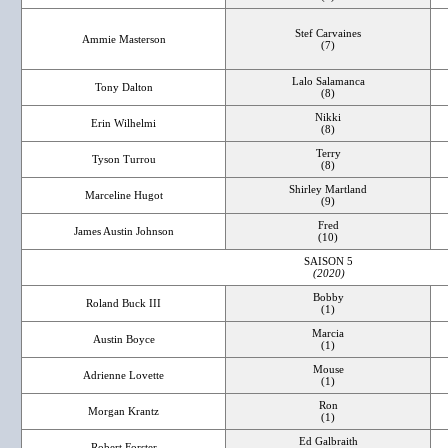
Stef Carvaines
Ammie Masterson
(7)
Lalo Salamanca
Tony Dalton
(8)
Nikki
Erin Wilhelmi
(8)
Terry
Tyson Turrou
(8)
Shirley Martland
Marceline Hugot
(9)
Fred
James Austin Johnson
(10)
SAISON 5
(2020)
Bobby
Roland Buck III
(1)
Marcia
Austin Boyce
(1)
Mouse
Adrienne Lovette
(1)
Ron
Morgan Krantz
(1)
Ed Galbraith
Robert Forster