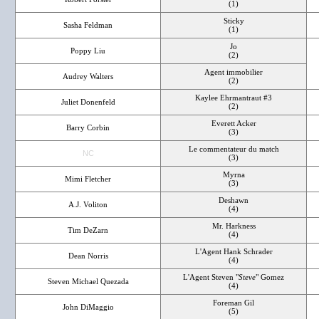
(1)
Sticky
Sasha Feldman
(1)
Jo
Poppy Liu
(2)
Agent immobilier
Audrey Walters
(2)
Kaylee Ehrmantraut #3
Juliet Donenfeld
(2)
Everett Acker
Barry Corbin
(3)
Le commentateur du match
NC
(3)
Myrna
Mimi Fletcher
(3)
Deshawn
A.J. Voliton
(4)
Mr. Harkness
Tim DeZarn
(4)
L'Agent Hank Schrader
Dean Norris
(4)
L'Agent Steven "
Steve
" Gomez
Steven Michael Quezada
(4)
Foreman Gil
John DiMaggio
(5)