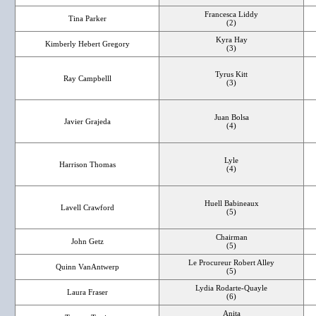
Francesca Liddy
Tina Parker
(2)
Kyra Hay
Kimberly Hebert Gregory
(3)
Tyrus Kitt
Ray Campbelll
(3)
Juan Bolsa
Javier Grajeda
(4)
Lyle
Harrison Thomas
(4)
Huell Babineaux
Lavell Crawford
(5)
Chairman
John Getz
(5)
Le Procureur Robert Alley
Quinn VanAntwerp
(5)
Lydia Rodarte-Quayle
Laura Fraser
(6)
Anita