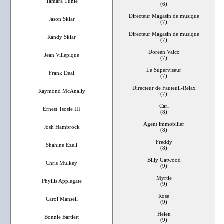
Tamara Tunie
(6)
Directeur Magasin de musique
Jason Sklar
(7)
Directeur Magasin de musique
Randy Sklar
(7)
Doreen Valco
Jean Villepique
(7)
Le Superviseur
Frank Deal
(7)
Directeur de Fauteuil-Relax
Raymond McAnally
(7)
Carl
Ernest Tsosie III
(8)
Agent immobilier
Josh Hambrock
(8)
Freddy
Shahine Ezell
(8)
Billy Gatwood
Chris Mulkey
(9)
Myrtle
Phyllis Applegate
(9)
Rose
Carol Mansell
(9)
Helen
Bonnie Bartlett
(9)