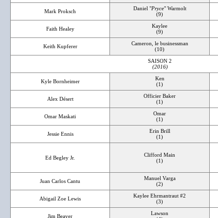
Daniel "
Pryce
" Warmolt
Mark Proksch
(9)
Kaylee
Faith Healey
(9)
Cameron, le businessman
Keith Kupferer
(10)
SAISON 2
(2016)
Ken
Kyle Bornheimer
(1)
Officier Baker
Alex Désert
(1)
Omar
Omar Maskati
(1)
Erin Brill
Jessie Ennis
(1)
Clifford Main
Ed Begley Jr.
(1)
Manuel Varga
Juan Carlos Cantu
(2)
Kaylee Ehrmantraut #2
Abigail Zoe Lewis
(3)
Lawson
Jim Beaver