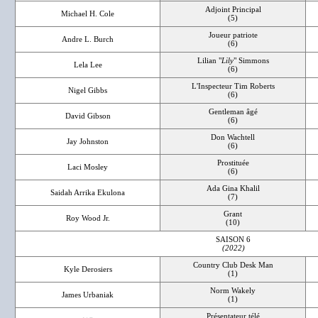
Adjoint Principal
Michael H. Cole
(5)
Joueur patriote
Andre L. Burch
(6)
Lilian "
Lily
" Simmons
Lela Lee
(6)
L'Inspecteur Tim Roberts
Nigel Gibbs
(6)
Gentleman âgé
David Gibson
(6)
Don Wachtell
Jay Johnston
(6)
Prostituée
Laci Mosley
(6)
Ada Gina Khalil
Saidah Arrika Ekulona
(7)
Grant
Roy Wood Jr.
(10)
SAISON 6
(2022)
Country Club Desk Man
Kyle Derosiers
(1)
Norm Wakely
James Urbaniak
(1)
Présentateur télé