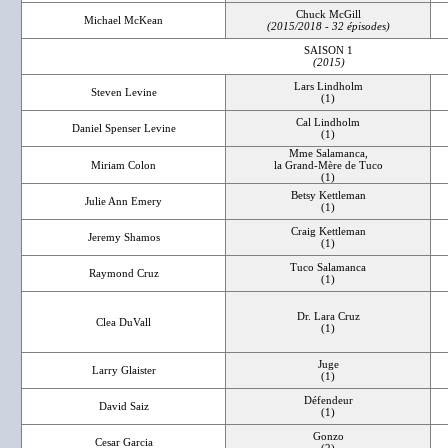
Chuck McGill
Michael McKean
(2015/2018 - 32 épisodes)
SAISON 1
(2015)
Lars Lindholm
Steven Levine
(1)
Cal Lindholm
Daniel Spenser Levine
(1)
Mme Salamanca,
Miriam Colon
la Grand-Mère de Tuco
(1)
Betsy Kettleman
Julie Ann Emery
(1)
Craig Kettleman
Jeremy Shamos
(1)
Tuco Salamanca
Raymond Cruz
(1)
Dr. Lara Cruz
Clea DuVall
(1)
Juge
Larry Glaister
(1)
Défendeur
David Saiz
(1)
Gonzo
Cesar Garcia