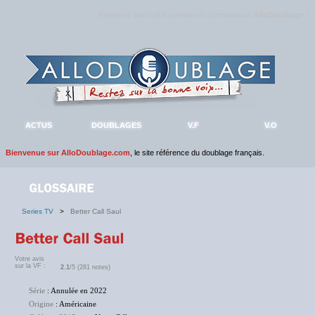
Rejoignez sans plus attendre la communauté
AlloDoublage
!
ACTUS
DOUBLAGES
V.F
V.O
Bienvenue sur AlloDoublage.com
, le site référence du doublage français.
Series TV
>
Better Call Saul
Votre avis
sur la VF :
2.1
/5 (281 notes)
Série
: Annulée en 2022
Origine
: Américaine