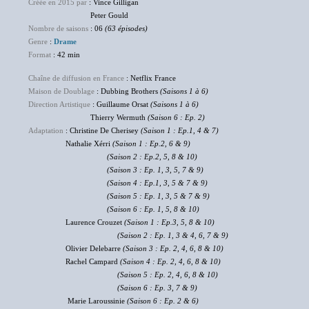
Créée en 2015 par
: Vince Gilligan
Peter Gould
Nombre de saisons
: 06
(63 épisodes)
Genre
:
Drame
Format
: 42 min
Chaîne de diffusion en France
: Netflix France
Maison de Doublage
: Dubbing Brothers
(Saisons 1 à 6)
Direction Artistique
: Guillaume Orsat
(Saisons 1 à 6)
Thierry Wermuth
(Saison 6 : Ep. 2)
Adaptation
: Christine De Cherisey
(Saison 1 : Ep.1, 4 & 7)
Nathalie Xérri
(Saison 1 : Ep.2, 6 & 9)
(Saison 2 : Ep.2, 5, 8 & 10)
(Saison 3 : Ep. 1, 3, 5, 7 & 9)
(Saison 4 : Ep.1, 3, 5 & 7 & 9)
(Saison 5 : Ep. 1, 3, 5 & 7 & 9)
(Saison 6 : Ep. 1, 5, 8 & 10)
Laurence Crouzet
(Saison 1 : Ep.3, 5, 8 & 10)
(Saison 2 : Ep. 1, 3 & 4, 6, 7 & 9)
Olivier Delebarre
(Saison 3 : Ep. 2, 4, 6, 8 & 10)
Rachel Campard
(Saison 4 : Ep. 2, 4, 6, 8 & 10)
(Saison 5 : Ep. 2, 4, 6, 8 & 10)
(Saison 6 : Ep. 3, 7 & 9)
Marie Laroussinie
(Saison 6 : Ep. 2 & 6)