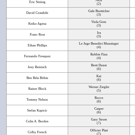
Nick
Eric Steinig
(2)
Gale Boetticher
David Costabile
(3)
Viola Goto
Keiko Agena
(3)
Ira
Franc Ross
(3)
Le Juge Benedict Munsinger
Ethan Phillips
(4)
Robbie Finn
Fernando Fresquez
(4)
Brett Dunst
Joey Reinisch
(6)
Kai
Ben Bela Böhm
(6)
Werner Ziegler
Rainer Block
(5)
Rocco
Tommy Nelson
(6)
Casper
Stefan Kapicic
(6)
Gary Strote
Colin A. Borden
(7)
Officier Platt
Colby French
(7)