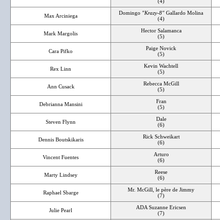
(4)
Domingo
"Krazy-8"
Gallardo Molina
Max Arciniega
(4)
Hector Salamanca
Mark Margolis
(5)
Paige Novick
Cara Pifko
(5)
Kevin Wachtell
Rex Linn
(5)
Rebecca McGill
Ann Cusack
(5)
Fran
Debrianna Mansini
(5)
Dale
Steven Flynn
(6)
Rick Schweikart
Dennis Boutskikaris
(6)
Arturo
Vincent Fuentes
(6)
Reese
Marty Lindsey
(6)
Mr. McGill, le père de Jimmy
Raphael Sbarge
(7)
ADA Suzanne Ericsen
Julie Pearl
(7)