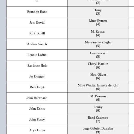
NC
(2)
Tony
Brandon Root
(3)
Mme Ryman
Joni Bovill
(4)
M. Ryman
Kirk Bovill
(4)
Margarethe Ziegler
Andrea Sooch
(5)
Genidowski
Lennie Loftin
(5)
Cheryl Hamlin
Sandrine Holt
(6)
Mrs. Oliver
Jes Dugger
(6)
Mme Wexler, la mère de Kim
Beth Hoyt
(6)
M. Pearson
John Hartmann
(6)
Lenny
John Ennis
(6)
Rand Casimiro
John Posey
(7)
Juge Gabriel Dearden
Arye Gross
(9)