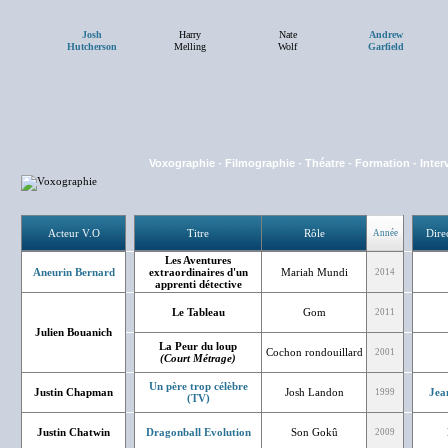
Josh
Harry
Nate
Andrew
Hutcherson
Melling
Wolf
Garfield
Voxographie
-
Filmographie
-
Théatre
-
Formation
-
Inter
Acteur V.O
Titre
Rôle
Dire
Année
Les Aventures
Aneurin Bernard
extraordinaires d'un
Mariah Mundi
2014
apprenti détective
Le Tableau
Gom
2011
Julien Bouanich
La Peur du loup
Cochon rondouillard
2001
(Court Métrage)
Un père trop célèbre
Justin Chapman
Josh Landon
Jea
1999
(TV)
Justin Chatwin
Dragonball Evolution
Son Gokû
2009