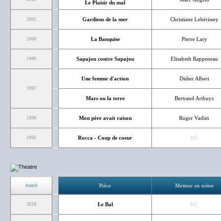
Le Plaisir du mal
Gardiens de la mer
Christiane Lehérissey
2001
La Banquise
Pierre Lary
2000
Sapajou contre Sapajou
Elisabeth Rappeneau
1999
Une femme d'action
Didier Albert
1997
Mars ou la terre
Bertrand Arthuys
Mon père avait raison
Roger Vadim
1996
Rocca - Coup de coeur
NC
1995
Pièce
Metteur en scène
Année
Le Bal
NC
2016