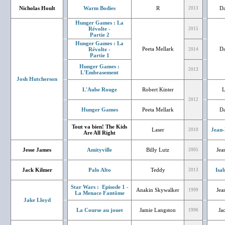
Nicholas Hoult
Warm Bodies
R
Da
2013
Hunger Games : La
Révolte -
2015
Partie 2
Hunger Games : La
Peeta Mellark
Da
Révolte -
2014
Partie 1
Hunger Games :
2013
L'Embrasement
Josh Hutcherson
L'Aube Rouge
Robert Kinter
L
2012
Hunger Games
Peeta Mellark
Da
Tout va bien! The Kids
Laser
Jean-
2010
Are All Right
Jesse James
Amityville
Billy Lutz
Jea
2005
Jack Kilmer
Palo Alto
Teddy
Isa
2013
Star Wars : Episode 1 -
Anakin Skywalker
Jea
1999
La Menace Fantôme
Jake Lloyd
La Course au jouet
Jamie Langston
Ja
1996