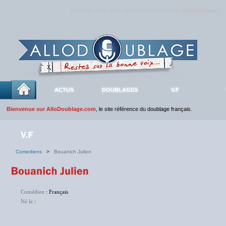
Rejoignez sans plus attendre la communauté
AlloDoublage
!
ACTUS
DOUBLAGES
V.F
Bienvenue sur AlloDoublage.com
, le site référence du doublage français.
Comediens
>
Bouanich Julien
Comédien
: Français
Né le
:
NC