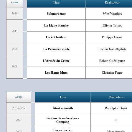
Titre
Réalisateur
Année
Submergence
Wim Wenders
2016
La Ligne blanche
Olivier Torres
2011
Un été brûlant
Philippe Garrel
La Première étoile
Lucien Jean-Baptiste
2009
L'Armée du Crime
Robert Guédiguian
2008
Les Hauts Murs
Christian Faure
Titre
Réalisateur
Année
Ainsi soient-ils
Rodolphe Tissot
2012/2015
Section de recherches -
NC
2007
Camping
Lucas Ferré :
Marc Angelo
2005