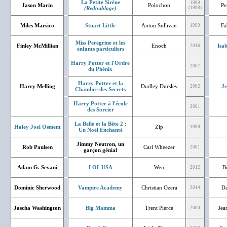
La Petite Sirène
1989
Jason Marin
Polochon
Pe
(Redoublage)
(1998)
Miles Marsico
Stuart Little
Anton Sullivan
Fa
1999
Miss Peregrine et les
Finley McMillian
Enoch
Isa
2016
enfants particuliers
Harry Potter et l'Ordre
2007
du Phénix
Harry Potter et la
Harry Melling
Dudley Dursley
J
2002
Chambre des Secrets
Harry Potter à l'école
2001
des Sorcier
La Belle et la Bête 2 :
Haley Joel Osment
Zip
1998
Un Noël Enchanté
Jimmy Neutron, un
Rob Paulsen
Carl Wheezer
2001
garçon génial
Adam G. Sevani
LOL USA
Wen
Bé
2012
Dominic Sherwood
Vampire Academy
Christian Ozera
Da
2014
Jascha Washington
Big Mamma
Trent Pierce
Jea
2000