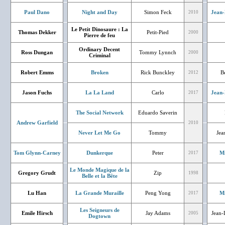
Paul Dano
Night and Day
Simon Feck
Jean-
2010
Le Petit Dinosaure : La
Thomas Dekker
Petit-Pied
2000
Pierre de feu
Ordinary Decent
Ross Dungan
Tommy Lynnch
2000
Criminal
Robert Emms
Broken
Rick Bunckley
Bé
2012
Jason Fuchs
La La Land
Carlo
Jean-
2017
The Social Network
Eduardo Saverin
Andrew Garfield
2010
Never Let Me Go
Tommy
Jea
Tom Glynn-Carney
Dunkerque
Peter
Mi
2017
Le Monde Magique de la
Gregory Grudt
Zip
1998
Belle et la Bête
Lu Han
La Grande Muraille
Peng Yong
Mi
2017
Les Seigneurs de
Emile Hirsch
Jay Adams
Jean-
2005
Dogtown