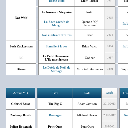
Death Note
Light Turner
Sta
2017
Le Nouveau Stagiaire
Justin
Bé
Nat Wolf
2015
La Face cachée de
Quentin "Q"
Isa
Margo
Jacobsen
Nos étoiles contraires
Isaac
Bé
2014
Josh Zuckerman
Famille à louer
Brian Valco
Isa
2004
Le Petit Dinosaure :
NC
Gobeur
1997
L'île mystérieuse
Le Drôle de Noël de
Divers
Voix Additionnelles
Soph
2009
Scrooge
Acteur V.O
Titre
Rôle
Dir
Année
Gabriel Basso
The Big C
Adam Jamison
P
2010/2013
Zachary Booth
Damages
Michael Hewes
Ge
2007/2012
Julien Bouanich
Petit Ours
Petit Ours
1995/2001