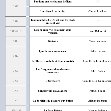
Pendant que les champs brûlent
NC
2015
Un chien dans la tête
Olivier Letellier
Innommables 3 : On dit que les chats
NC
2014
ont sept vies
Liliom ou la vie et la mort d'un
Jean Belllorini
2013/2015
vaurien
Bérénice
Yves Landrein
2013
Que la noce commence
Didier Bezace
2012
Le Théâtre ambulant Chopalovitch
Camille de la Guillonièr
Les Fragments d'un discours
Julie Duclos
2009
amoureux
L'Orchestre
Camille de la Guuilloniè
2006
Son parfum d'avalanche
Patrick Simon
2005
La Sorcière du placard aux balais
Alexandre Stajic
2000
Le Petit Prince
Jacques Ardouin
1996/1999