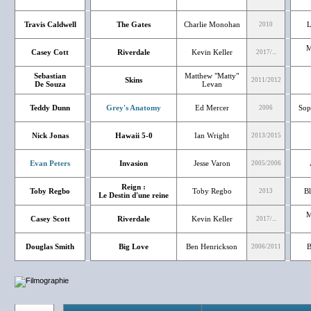
Travis Caldwell
The Gates
Charlie Monohan
L
2010
M
Casey Cott
Riverdale
Kevin Keller
2017/...
Sebastian
Matthew "Matty"
Skins
2011/2012
De Souza
Levan
Teddy Dunn
Grey's Anatomy
Ed Mercer
Sop
2006
Nick Jonas
Hawaii 5-0
Ian Wright
2013/2015
Evan Peters
Invasion
Jesse Varon
2005/2006
Reign :
Toby Regbo
Toby Regbo
Bl
2013
Le Destin d'une reine
M
Casey Scott
Riverdale
Kevin Keller
2017/...
Douglas Smith
Big Love
Ben Henrickson
B
2006/2011