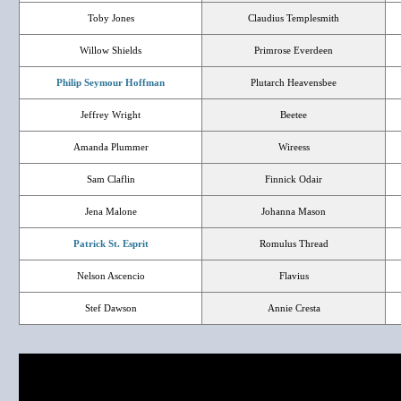
Toby Jones
Claudius Templesmith
Willow Shields
Primrose Everdeen
Philip Seymour Hoffman
Plutarch Heavensbee
Jeffrey Wright
Beetee
Amanda Plummer
Wireess
Sam Claflin
Finnick Odair
Jena Malone
Johanna Mason
Patrick St. Esprit
Romulus Thread
Nelson Ascencio
Flavius
Stef Dawson
Annie Cresta