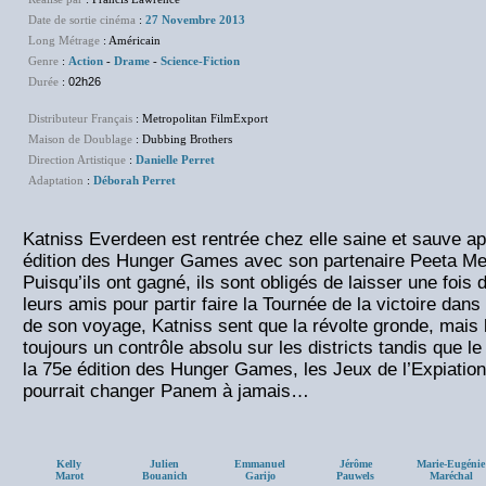
Date de sortie cinéma
:
27 Novembre 2013
Long Métrage
: Américain
Genre
:
Action
-
Drame
-
Science-Fiction
Durée
:
02h26
Distributeur Français
: Metropolitan FilmExport
Maison de Doublage
: Dubbing Brothers
Direction Artistique
:
Danielle Perret
Adaptation
:
Déborah Perret
Katniss Everdeen est rentrée chez elle saine et sauve ap
édition des Hunger Games avec son partenaire Peeta Mel
Puisqu’ils ont gagné, ils sont obligés de laisser une fois d
leurs amis pour partir faire la Tournée de la victoire dans t
de son voyage, Katniss sent que la révolte gronde, mais 
toujours un contrôle absolu sur les districts tandis que 
la 75e édition des Hunger Games, les Jeux de l’Expiation
pourrait changer Panem à jamais…
Kelly
Julien
Emmanuel
Jérôme
Marie-Eugénie
Marot
Bouanich
Garijo
Pauwels
Maréchal