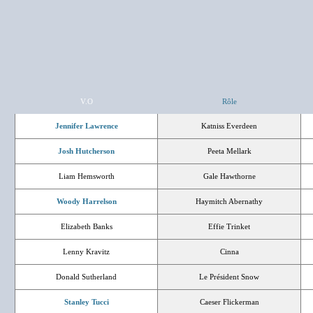
V.O
Rôle
Jennifer Lawrence
Katniss Everdeen
Josh Hutcherson
Peeta Mellark
Liam Hemsworth
Gale Hawthorne
Woody Harrelson
Haymitch Abernathy
Elizabeth Banks
Effie Trinket
Lenny Kravitz
Cinna
Donald Sutherland
Le Président Snow
Stanley Tucci
Caeser Flickerman