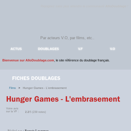
Rejoignez sans plus attendre la communauté
AlloDoublage
!
ACTUS
DOUBLAGES
V.F
V.O
Bienvenue sur AlloDoublage.com
, le site référence du doublage français.
Films
>
Hunger Games - L'embrasement
Votre avis
sur la VF :
2.2
/5 (239 notes)
Réalisé par
: Francis Lawrence