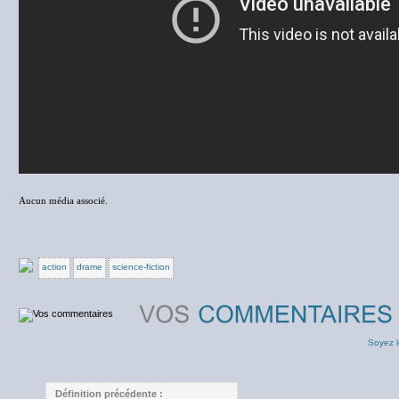
Aucun média associé.
action
drame
science-fiction
Soyez l
Définition précédente :