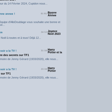
our du 14 Février 2024, Cupidon nous...
Bonne
01/01/2024
Annee
'équipe d'AlloDoublage vous souhaite une bonne et
e...
Joyeux
24/12/2023
Noel 2023
Noël à toutes et à tous! Déjà 12...
Harry
31/10/2023
Potter et la
e des secrets sur TF1
moire de Jenny Gérard (1933/2020), elle nous...
Harry
23/10/2023
Potter
t sur TF1
moire de Jenny Gérard (1933/2020), elle nous...