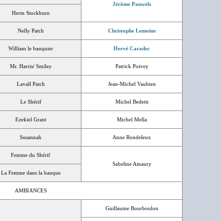
Jérôme Pauwels
Herm Stockburn
Nelly Patch
Christophe Lemoine
William le banquier
Hervé Caradec
Mr. Harris/ Smiley
Patrick Poivey
Lavall Patch
Jean-Michel Vaubien
Le Shérif
Michel Bedetti
Ezekiel Grant
Michel Mella
Susannah
Anne Rondeleux
Femme du Shérif
Sabeline Amaury
La Femme dans la banque
AMBIANCES
Guillaume Bourboulon