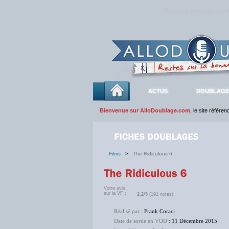
Rejoignez sans plus atte
ACTUS
DOUBLAGE
Bienvenue sur AlloDoublage.com
, le site référe
Films
>
The Ridiculous 6
Votre avis
sur la VF :
2.2
/5 (191 notes)
Réalisé par
: Frank Coraci
Date de sortie en VOD
: 11 Décembre 2015