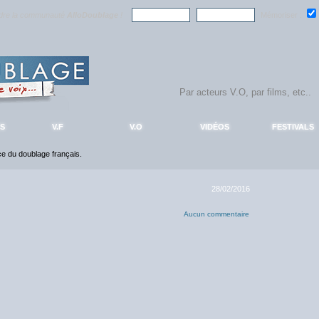
ndre la communauté
AlloDoublage
!
Mémoriser :
S
V.F
V.O
VIDÉOS
FESTIVALS
nce du doublage français.
28/02/2016
Aucun commentaire