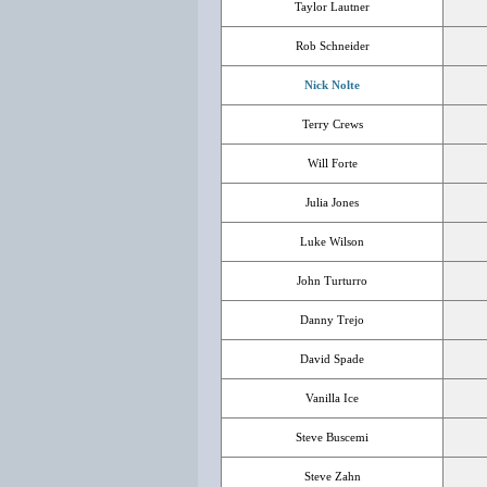
Taylor Lautner
Rob Schneider
Nick Nolte
Terry Crews
Will Forte
Julia Jones
Luke Wilson
John Turturro
Danny Trejo
David Spade
Vanilla Ice
Steve Buscemi
Steve Zahn