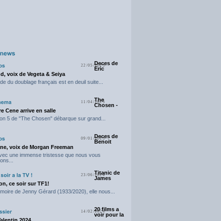
Deces de
22/05/2025
Eric
d, voix de Vegeta & Seiya
e du doublage français est en deuil suite...
The
11/04/2025
Chosen -
e Cene arrive en salle
on 5 de "The Chosen" débarque sur grand...
Deces de
09/01/2025
Benoit
ne, voix de Morgan Freeman
avec une immense tristesse que nous vous
ons...
Titanic de
23/06/2024
James
n, ce soir sur TF1!
moire de Jenny Gérard (1933/2020), elle nous...
20 films a
14/02/2024
voir pour la
Valentin 2024