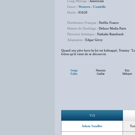
Long Métrage
: Américain
Genre
:
Western
-
Comédie
Durée
: 01h50
Distributeur Français
: Netflix France
Maison de Doublage
: Deluxe Media Paris
Direction Artistique
: Nathalie Raimbault
Adaptation
: Edgar Givry
Quand son père hors-la-loi est kidnappé, Tommy
"L
frères qu'il vient de se découvrir.
Serge
Nessym
Eric
Faliu
Guétat
Métayer
V.O
Adam Sandler
To