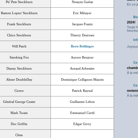
Pti' Pete Stockburn
Nessym Guétat
En ce j
Ramon Lopez/ Stockburn
Eric Métayer
2024!
Frank Stockburn
Jacques Frantz
Toute l
heureus
Chico Stockburn
Thierry Desroses
Will Patch
Boris Rehlinger
Joyeux 
Smoking Fox
Aurore Bonjour
chambr
Danny Stockburn
Arnaud Arbessier
À la mé
Abner DoubleDay
Dominique Collignon-Maurin
Cicero
Patrick Raynal
revien
À la mé
Général George Custer
Guillaume Lebon
Mark Twain
Emmanuel Curtil
Doc Griffin
Edgar Givry
Clem