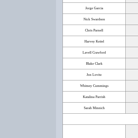
Jorge Garcia
Nick Swardson
Chris Parnell
Harvey Keitel
Lavell Crawford
Blake Clark
Jon Lovitz
Whitney Cummings
Katalina Parrish
Sarah Minnich