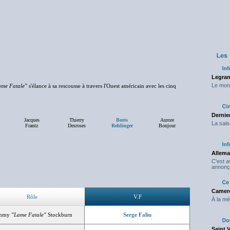
Legran
Le mond
ame Fatale"
s'élance à sa rescousse à travers l'Ouest américain avec les cinq
Dernier
Jacques
Thierry
Boris
Aurore
La sais
Frantz
Desroses
Rehlinger
Bonjour
Allema
C'est 
annonç
Camero
Rôle
V.F
À la mé
mmy
"Lame Fatale"
Stockburn
Serge Faliu
Saint 