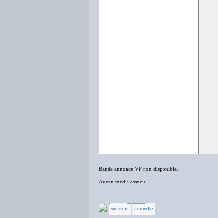
Bande annonce VF non disponible.
Aucun média associé.
western
comedie