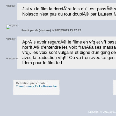
J'ai vu le film la derniÃ¨re fois qu'il est passÃ©
Nolasco n'est pas du tout doublÃ© par Laurent M
Posté par
rb (visiteur) le 28/02/2013 13:17:27
AprÃ¨s avoir regardÃ© le filme en vfq et vff pas
horrifiÃ© d'entendre les voix franÃ§aises massac
vfq), les voix sont vulgairs et digne d'un gang d
avec la traduction vfq!!! Ou va t-on avec ce gen
Idem pour le film ted
Définition précédente :
Transformers 2 - La Revanche
Copyright © 2011-202