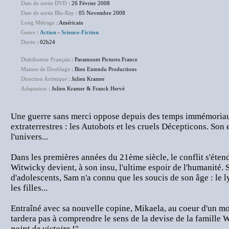
Date de sortie DVD
: 26 Février 2008
Date de sortie Blu-Ray
: 05 Novembre 2008
Long Métrage
: Américain
Genre
:
Action
-
Science-Fiction
Durée
: 02h24
Distributeur Français
: Paramount Pictures France
Maison de Doublage
: Bien Entendu Productions
Direction Artistique
: Julien Kramer
Adaptation
: Julien Kramer & Franck Hervé
Une guerre sans merci oppose depuis des temps immémoriau
extraterrestres : les Autobots et les cruels Décepticons. Son e
l'univers...
Dans les premières années du 21ème siècle, le conflit s'étend
Witwicky devient, à son insu, l'ultime espoir de l'humanité. 
d'adolescents, Sam n'a connu que les soucis de son âge : le ly
les filles...
Entraîné avec sa nouvelle copine, Mikaela, au coeur d'un mor
tardera pas à comprendre le sens de la devise de la famille W
point de victoire
!"