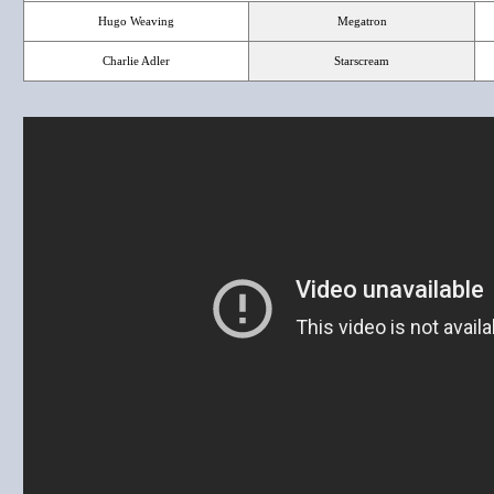
Hugo Weaving
Megatron
Charlie Adler
Starscream