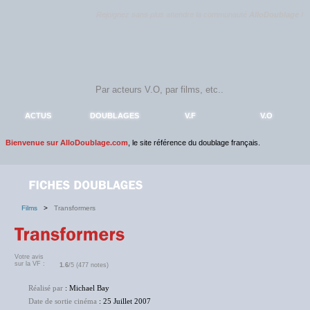
Rejoignez sans plus attendre la communauté
AlloDoublage
!
ACTUS
DOUBLAGES
V.F
V.O
Bienvenue sur AlloDoublage.com
, le site référence du doublage français.
Films
>
Transformers
Votre avis
sur la VF :
1.6
/5 (477 notes)
Réalisé par
: Michael Bay
Date de sortie cinéma
: 25 Juillet 2007