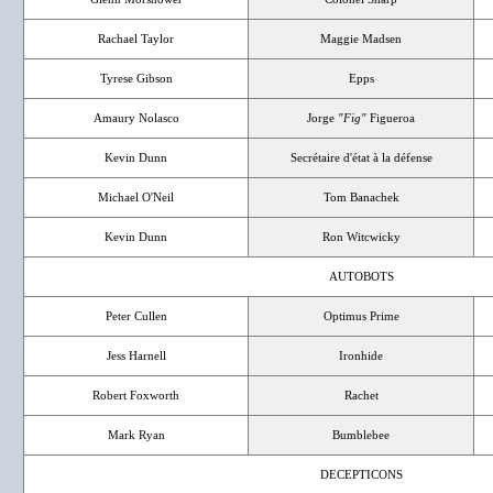
Rachael Taylor
Maggie Madsen
Tyrese Gibson
Epps
Amaury Nolasco
Jorge
"Fig"
Figueroa
Kevin Dunn
Secrétaire d'état à la défense
Michael O'Neil
Tom Banachek
Kevin Dunn
Ron Witcwicky
AUTOBOTS
Peter Cullen
Optimus Prime
Jess Harnell
Ironhide
Robert Foxworth
Rachet
Mark Ryan
Bumblebee
DECEPTICONS