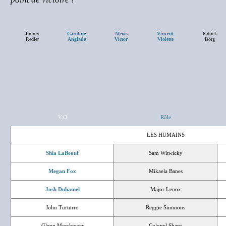
Jimmy
Caroline
Alexis
Vincent
Patrick
Redler
Anglade
Victor
Violette
Borg
V.O
Rôle
LES HUMAINS
Shia LaBeouf
Sam Witwicky
Megan Fox
Mikaela Banes
Josh Duhamel
Major Lenox
John Turturro
Reggie Simmons
Glenn Morshower
Colonel Sharp