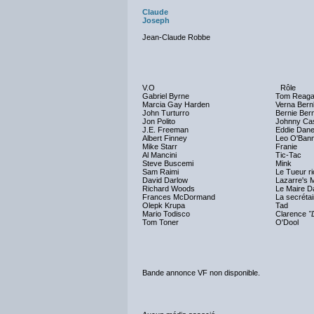
Claude
Joseph
Jean-Claude Robbe
V.O
Rôle
Gabriel Byrne
Tom Reag
Marcia Gay Harden
Verna Ber
John Turturro
Bernie Be
Jon Polito
Johnny Ca
J.E. Freeman
Eddie Dan
Albert Finney
Leo O'Bann
Mike Starr
Franie
Al Mancini
Tic-Tac
Steve Buscemi
Mink
Sam Raimi
Le Tueur r
David Darlow
Lazarre's 
Richard Woods
Le Maire D
Frances McDormand
La secrétai
Olepk Krupa
Tad
Mario Todisco
Clarence
"
Tom Toner
O'Dool
Bande annonce VF non disponible.