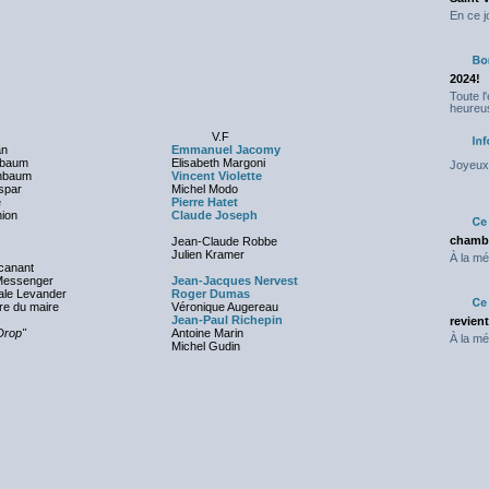
En ce j
2024!
Toute l
heureus
V.F
an
Emmanuel Jacomy
nbaum
Elisabeth Margoni
Joyeux 
rnbaum
Vincent Violette
spar
Michel Modo
e
Pierre Hatet
ion
Claude Joseph
NC
chambr
Jean-Claude Robbe
Julien Kramer
À la mé
icanant
NC
Messenger
Jean-Jacques Nervest
ale Levander
Roger Dumas
re du maire
Véronique Augereau
Jean-Paul Richepin
revien
Drop"
Antoine Marin
À la mé
Michel Gudin