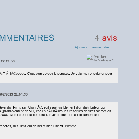
4
avis
Ajouter un commentaire
3 22:21:50
e V.F Ã l'Ã©poque. C'est bien ce que je pensais. Je vais me renseigner pour
/02/2013 21:54:30
lendor Films sur AllocinÃ©, et il s'agit visiblement d'un distributeur qui
mps (probablement en VO, car en gÃ©nÃ©ral les resorties de films se font en
2008 avec la resortie de Luke la main froide, sortie initialement le 1
resorties, des films qui on bel et bien une VF comme: