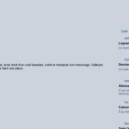
Legran
Le mond
Dernier
 bras droit d'un caïd irlandais, trahit et manipule son entourage, l'utilisant
e faire une place.
La sais
Allema
C'est 
annonç
Camero
À la mé
Saint 