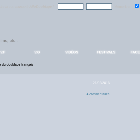
ndre la communauté
AlloDoublage
!
Mémoriser :
V.F
V.O
VIDÉOS
FESTIVALS
FAC
ce du doublage français.
21/02/2013
4 commentaires