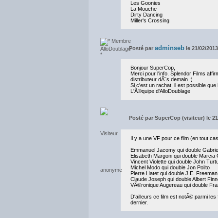
Les Goonies
La Mouche
Dirty Dancing
Miller's Crossing
adminseb
Posté par
le 21/02/201
Bonjour SuperCop,
Merci pour l'info. Splendor Films affi
distributeur dÃ¨s demain :)
Si c'est un rachat, il est possible que
L'Ã©quipe d'AlloDoublage
Posté par
SuperCop (visiteur) le 21
Il y a une VF pour ce film (en tout cas
Emmanuel Jacomy qui double Gabrie
Elisabeth Margoni qui double Marci
Vincent Violette qui double John Turt
Michel Modo qui double Jon Polito
Pierre Hatet qui double J.E. Freeman
Claude Joseph qui double Albert Fin
VÃ©ronique Augereau qui double F
D'ailleurs ce film est notÃ© parmi les
dernier.