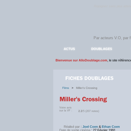
Rejoignez sans plus atte
ACTUS
DOUBLAGES
Bienvenue sur AlloDoublage.com
, le site référen
Films
>
Miller's Crossing
Votre avis
sur la VF :
2.2
/5 (207 notes)
Réalisé par
:
Joel Coen
&
Ethan Coen
Date de sortie cinéma
: 27 Février 1991