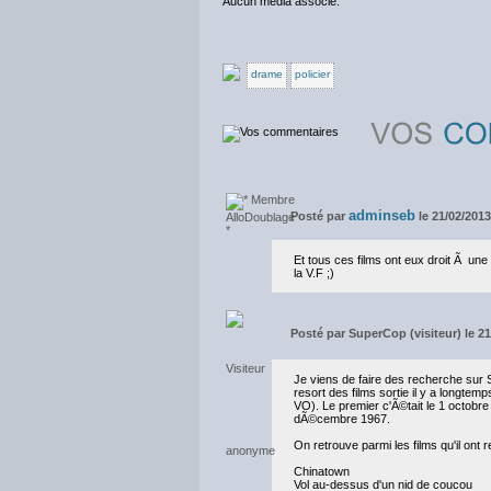
Aucun média associé.
drame
policier
adminseb
Posté par
le 21/02/201
Et tous ces films ont eux droit Ã un
la V.F ;)
Posté par
SuperCop (visiteur) le 21
Je viens de faire des recherche sur Sp
resort des films sortie il y a longte
VO). Le premier c'Ã©tait le 1 octobre 
dÃ©cembre 1967.
On retrouve parmi les films qu'il ont 
Chinatown
Vol au-dessus d'un nid de coucou