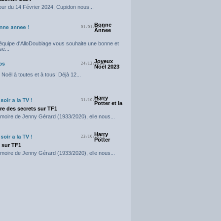
our du 14 Février 2024, Cupidon nous...
Bonne
01/01/2024
Annee
'équipe d'AlloDoublage vous souhaite une bonne et
e...
Joyeux
24/12/2023
Noel 2023
Noël à toutes et à tous! Déjà 12...
Harry
31/10/2023
Potter et la
e des secrets sur TF1
moire de Jenny Gérard (1933/2020), elle nous...
Harry
23/10/2023
Potter
t sur TF1
moire de Jenny Gérard (1933/2020), elle nous...