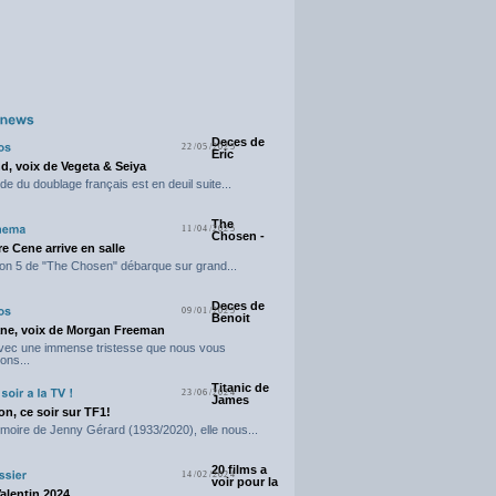
Deces de
22/05/2025
Eric
d, voix de Vegeta & Seiya
e du doublage français est en deuil suite...
The
11/04/2025
Chosen -
e Cene arrive en salle
on 5 de "The Chosen" débarque sur grand...
Deces de
09/01/2025
Benoit
ne, voix de Morgan Freeman
avec une immense tristesse que nous vous
ons...
Titanic de
23/06/2024
James
n, ce soir sur TF1!
moire de Jenny Gérard (1933/2020), elle nous...
20 films a
14/02/2024
voir pour la
Valentin 2024