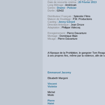
Date de ressortie cinéma
:
20 Février 2013
Long Métrage
: Américain
Genre
:
Drame
-
Policier
Durée
: 02h02
Distributeur Français
: Splendor Films
Maison de Doublage
: P.M. Productions
Casting
:
Jenny Gérard
Direction Artistique
:
Jean Droze
Adaptation
:
Philippe Videcoq
Enregistrement
: Pierre Davanture
Montage
:
Dominique Blain
Mixage
: Pierre Davanture
A l'époque de la Prohibition, le gangster Tom Reagan,
à ses propres fins, même par la violence, afin de s
Emmanuel Jacomy
Elisabeth Margoni
Vincent
Violette
Michel
Modo
Pierre
Hatet