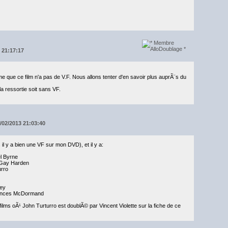
3 21:17:17
rme que ce film n'a pas de V.F. Nous allons tenter d'en savoir plus auprÃ¨s du
 la ressortie soit sans VF.
/02/2013 21:03:40
 il y a bien une VF sur mon DVD), et il y a:
l Byrne
a Gay Harden
urro
ney
rances McDormand
 films oÃ¹ John Turturro est doublÃ© par Vincent Violette sur la fiche de ce