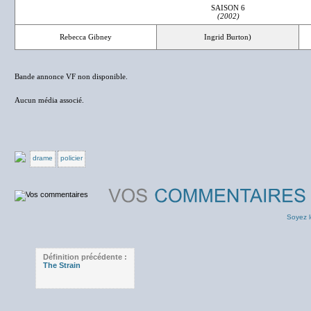
SAISON 6
(2002)
Rebecca Gibney
Ingrid Burton)
Bande annonce VF non disponible.
Aucun média associé.
drame
policier
Soyez l
Définition précédente :
The Strain