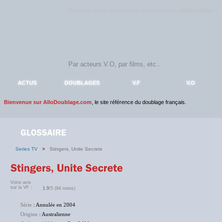
Rejoignez sans plus attendre la communauté
AlloDoublage
!
ACTUS
DOUBLAGES
V.F
V.O
Bienvenue sur AlloDoublage.com
, le site référence du doublage français.
Series TV
>
Stingers, Unite Secrete
Votre avis
sur la VF :
1.9
/5 (94 notes)
Série
: Annulée en 2004
Origine
: Australienne