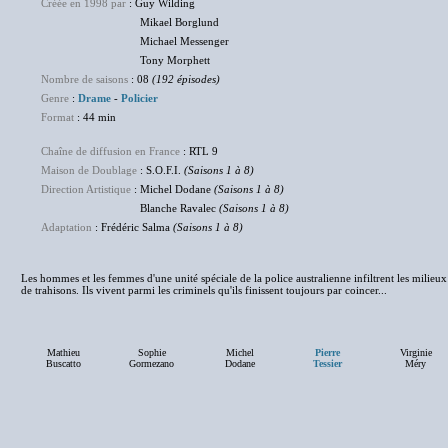
Créée en 1998 par
: Guy Wilding
Mikael Borglund
Michael Messenger
Tony Morphett
Nombre de saisons
: 08
(192 épisodes)
Genre
:
Drame
-
Policier
Format
: 44 min
Chaîne de diffusion en France
: RTL 9
Maison de Doublage
: S.O.F.I.
(Saisons 1 à 8)
Direction Artistique
: Michel Dodane
(Saisons 1 à 8)
Blanche Ravalec
(Saisons 1 à 8)
Adaptation
: Frédéric Salma
(Saisons 1 à 8)
Les hommes et les femmes d'une unité spéciale de la police australienne infiltrent les milieux l
de trahisons. Ils vivent parmi les criminels qu'ils finissent toujours par coincer...
Mathieu
Sophie
Michel
Pierre
Virginie
Buscatto
Gormezano
Dodane
Tessier
Méry