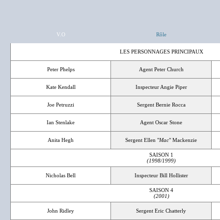
V.O
Rôle
LES PERSONNAGES PRINCIPAUX
Peter Phelps
Agent Peter Church
Kate Kendall
Inspecteur Angie Piper
Joe Petruzzi
Sergent Bernie Rocca
Ian Stenlake
Agent Oscar Stone
Anita Hegh
Sergent Ellen "
Mac
" Mackenzie
SAISON 1
(1998/1999)
Nicholas Bell
Inspecteur Bill Hollister
SAISON 4
(2001)
John Ridley
Sergent Eric Chatterly