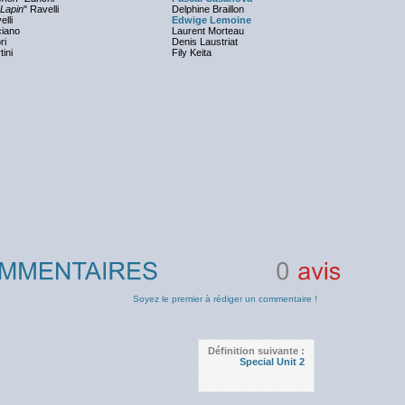
 Lapin
" Ravelli
Delphine Braillon
lli
Edwige Lemoine
ciano
Laurent Morteau
ri
Denis Laustriat
ini
Fily Keita
0
avis
Soyez le premier à rédiger un commentaire !
Définition suivante :
Special Unit 2