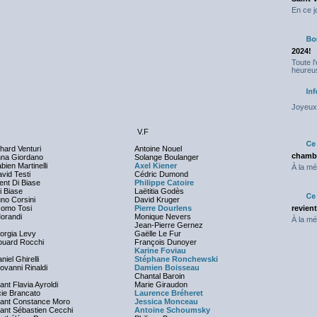
En ce j
2024!
Toute l
heureus
Joyeux 
V.F
hard Venturi
Antoine Nouel
chambr
nna Giordano
Solange Boulanger
bien Martinelli
Axel Kiener
À la mé
vid Testi
Cédric Dumond
ent Di Biase
Philippe Catoire
 Biase
Laëtitia Godès
uno Corsini
David Kruger
como Tosi
Pierre Dourlens
revien
Morandi
Monique Nevers
À la mé
Jean-Pierre Gernez
iorgia Levy
Gaëlle Le Fur
ouard Rocchi
François Dunoyer
Karine Foviau
niel Ghirelli
Stéphane Ronchewski
ovanni Rinaldi
Damien Boisseau
Chantal Baroin
nt Flavia Ayroldi
Marie Giraudon
cie Brancato
Laurence Bréheret
nant Constance Moro
Jessica Monceau
ant Sébastien Cecchi
Antoine Schoumsky