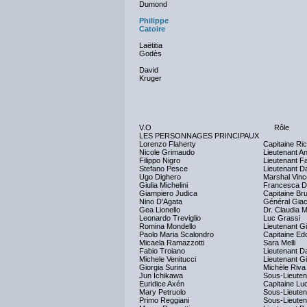
Dumond
Philippe
Catoire
Laëtitia
Godès
David
Kruger
V.O
Rôle
LES PERSONNAGES PRINCIPAUX
Lorenzo Flaherty
Capitaine Ric
Nicole Grimaudo
Lieutenant A
Filippo Nigro
Lieutenant Fa
Stefano Pesce
Lieutenant Da
Ugo Dighero
Marshal Vinc
Giulia Michelini
Francesca Di
Giampiero Judica
Capitaine Br
Nino D'Agata
Général Gia
Gea Lionello
Dr. Claudia 
Leonardo Treviglio
Luc Grassi
Romina Mondello
Lieutenant G
Paolo Maria Scalondro
Capitaine Ed
Micaela Ramazzotti
Sara Melli
Fabio Troiano
Lieutenant Da
Michele Venitucci
Lieutenant Gi
Giorgia Surina
Michèle Riva
Jun Ichikawa
Sous-Lieutena
Euridice Axén
Capitaine Lu
Mary Petruolo
Sous-Lieute
Primo Reggiani
Sous-Lieuten