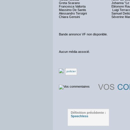
Greta Scarano
Johanna "
Le
Francesca Valtorta
Eléonore Rave
Massimo De Santis
Luigi Terrac
Alessandro Tersigni
Samuel Detto
Chiara Gensini
Séverine Mart
Bande annonce VF non disponible.
Aucun média associé.
policier
Définition précédente :
Speechless