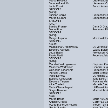
Marco Rossetti
Lieutenant 
Simone Gandolfo
Lieutenant O
Lucia Rossi
Sous-Lieutena
SAISON 2
(2006)
Luciano Carpa
Lieutenant Sa
Marco Giuliani
Lieutenant S
SAISON 3
(2007)
Sandra Franzo
Daria Di Gi
Diego Ribon
Procureur Di
SAISON 4
(2008)
Giorgio Lupano
Max Castald
SAISON 5
(2009)
Magdalena Grochowska
Dr. Veronica
Eleonora Albrecht
Valeria Baldin
Luca Biagini
Professeur G
Flavio Pistilli
Federico Ado
SAISON 6
(2010)
Claudio Castrogiovanni
Capitaine Gr
Massimo Wertmüller
Général Gugl
Giuseppe Loconsole
Lieutenant F
Pierluigi Corallo
Major Ernes
Paolo De Vita
Dr. Mimmo C
Eugenia Constantini
Jade Liberti
Eleonora Timpani
Roxanne Ver
Alice Torriani
Michelle Cass
Maria Chiara Augenti
Lili Paravidin
Sergio Romano
Marshal Achil
SAISON 7
(2011)
Marco Basile
Mario "
Le Lo
Antonio Grosso
Gerry "
Le Ti
Marco Mario De Notaris
Robert "
Le S
Nicola Nocella
Ninni "
Le Co