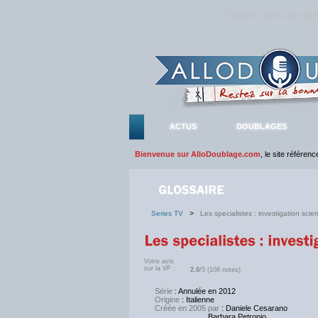
Rejoignez sans plus atte
ACTUS
DOUBLAGES
Bienvenue sur AlloDoublage.com
, le site référen
Series TV
>
Les specialistes : investigation scien
Votre avis
sur la VF :
2.0
/5 (108 notes)
Série
: Annulée en 2012
Origine
: Italienne
Créée en 2005 par
: Daniele Cesarano
Barbara Petronio