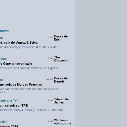
Deces de
22/05/2025
Eric
d, voix de Vegeta & Seiya
e du doublage français est en deuil suite...
The
11/04/2025
Chosen -
e Cene arrive en salle
on 5 de "The Chosen" débarque sur grand...
Deces de
09/01/2025
Benoit
ne, voix de Morgan Freeman
avec une immense tristesse que nous vous
ons...
Titanic de
23/06/2024
James
n, ce soir sur TF1!
moire de Jenny Gérard (1933/2020), elle nous...
20 films a
14/02/2024
voir pour la
Valentin 2024