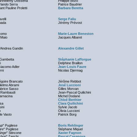
Barthélémy Dossena
Philippe Bozo
rlando Serra
Patrice Baudrier
nt Pauline Proletti
Barbara Beretta
velli
Serge Faliu
pada
Jérémy Prévost
acomo
Marie-Laure Beneston
 Maio
Jacques Albaret
i/Andrea Gandin
Alexandre Gillet
 Gambetta
Stéphanie Lafforgue
i
Delphine Braillon
iacomo Adler
Jean-Louis Faure
rni
Nicolas Djermag
égoire Brancato
Jérôme Rebbot
ielmo Abrami
José Luccioni
abrice Sasso
Gilles Morvan
t Rambaudi
Jean-Pascal Quilichini
arnacina
Michel Dodane
Chloé Berthier
sa
Clara Quilichini
ini
Sylvie Jacob
o
Olivia Luccioni
le Vasto
Patrick Borg
up
" Pugliese
Boris Rehlinger
gre
" Pugliese
Stéphane Miquel
inge
" Stincone
Xavier Fagnon
chon
" Zanchi
Pascal Casanova