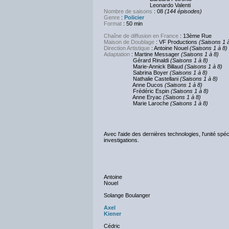
Leonardo Valenti
Nombre de saisons
: 08
(144 épisodes)
Genre
:
Policier
Format
: 50 min
Chaîne de diffusion en France
: 13ème Rue
Maison de Doublage
: VF Productions
(Saisons 1 
Direction Artistique
: Antoine Nouel
(Saisons 1 à 8)
Adaptation
: Martine Messager
(Saisons 1 à 8)
Gérard Rinaldi
(Saisons 1 à 8)
Marie-Annick Billaud
(Saisons 1 à 8)
Sabrina Boyer
(Saisons 1 à 8)
Nathalie Castellani
(Saisons 1 à 8)
Anne Ducos
(Saisons 1 à 8)
Frédéric Espin
(Saisons 1 à 8)
Anne Eryac
(Saisons 1 à 8)
Marie Laroche
(Saisons 1 à 8)
Avec l'aide des dernières technologies, l'unité spé
investigations.
Antoine
Nouel
Solange Boulanger
Axel
Kiener
Cédric