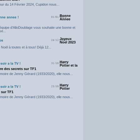
our du 14 Février 2024, Cupidon nous...
Bonne
01/01/2024
Annee
'équipe d'AlloDoublage vous souhaite une bonne et
e...
Joyeux
24/12/2023
Noel 2023
Noël à toutes et à tous! Déjà 12...
Harry
31/10/2023
Potter et la
e des secrets sur TF1
moire de Jenny Gérard (1933/2020), elle nous...
Harry
23/10/2023
Potter
t sur TF1
moire de Jenny Gérard (1933/2020), elle nous...