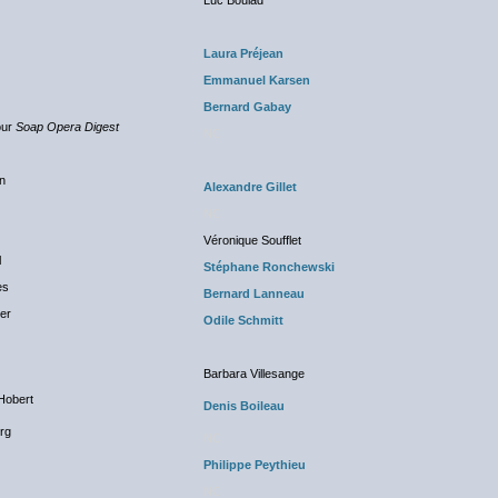
Luc Boulad
Laura Préjean
Emmanuel Karsen
Bernard Gabay
our
Soap Opera Digest
NC
n
Alexandre Gillet
NC
Véronique Soufflet
l
Stéphane Ronchewski
es
Bernard Lanneau
er
Odile Schmitt
Barbara Villesange
Hobert
Denis Boileau
rg
NC
Philippe Peythieu
NC