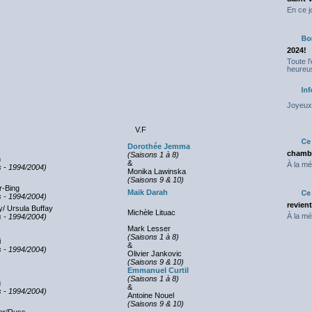
En ce j
2024!
Toute l
heureus
Joyeux 
V.F
Dorothée Jemma
chambr
(Saisons 1 à 8)
n
&
À la mé
 - 1994/2004)
Monika Lawinska
(Saisons 9 & 10)
r-Bing
Maïk Darah
 - 1994/2004)
revien
y/ Ursula Buffay
Michèle Lituac
À la mé
 - 1994/2004)
Mark Lesser
(Saisons 1 à 8)
i
&
 - 1994/2004)
Olivier Jankovic
(Saisons 9 & 10)
Emmanuel Curtil
(Saisons 1 à 8)
ng
&
 - 1994/2004)
Antoine Nouel
(Saisons 9 & 10)