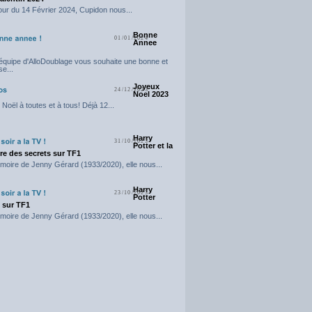
our du 14 Février 2024, Cupidon nous...
Bonne
01/01/2024
Annee
'équipe d'AlloDoublage vous souhaite une bonne et
e...
Joyeux
24/12/2023
Noel 2023
Noël à toutes et à tous! Déjà 12...
Harry
31/10/2023
Potter et la
e des secrets sur TF1
moire de Jenny Gérard (1933/2020), elle nous...
Harry
23/10/2023
Potter
t sur TF1
moire de Jenny Gérard (1933/2020), elle nous...