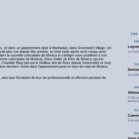
Legran
ans, vit dans un appartement situé à Manhattan, dans Greenwich Village. Un
avait plus vue depuis des années, lui rend visite après avoir rompu avec
Le mond
alors la nouvelle colocataire de Monica et s’intègre sans problème à son
nne colocataire de Monica), Ross Geller (le frère de Monica, qui est
handler Bing (qui est le meilleur ami de Ross depuis l'université) et Joey
deux derniers vivent dans l'appartement juste en face de celui de Monica,
Dernier
La sais
ainsi que l'évolution de leur vie professionnelle et affective pendant dix
Allema
C'est 
annonç
Camero
À la mé
Saint 