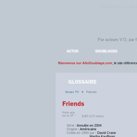
Rejoignez sans plus atte
ACTUS
DOUBLAGES
Bienvenue sur AlloDoublage.com
, le site référen
Series TV
>
Friends
Votre avis
sur la VF :
2.2
/5 (173 notes)
Série
: Annulée en 2004
Origine
: Américaine
Créée en 1994 par
: David Crane
Martha Kauffman