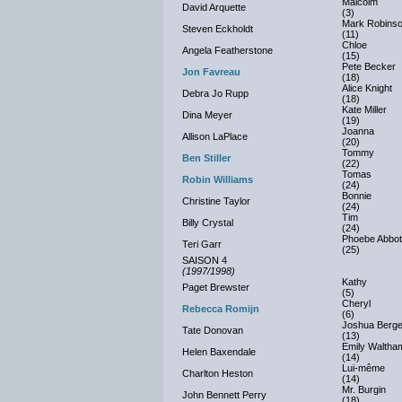
Malcolm
David Arquette
(3)
Mark Robins
Steven Eckholdt
(11)
Chloe
Angela Featherstone
(15)
Pete Becker
Jon Favreau
(18)
Alice Knight
Debra Jo Rupp
(18)
Kate Miller
Dina Meyer
(19)
Joanna
Allison LaPlace
(20)
Tommy
Ben Stiller
(22)
Tomas
Robin Williams
(24)
Bonnie
Christine Taylor
(24)
Tim
Billy Crystal
(24)
Phoebe Abbot
Teri Garr
(25)
SAISON 4
(1997/1998)
Kathy
Paget Brewster
(5)
Cheryl
Rebecca Romijn
(6)
Joshua Berg
Tate Donovan
(13)
Emily Waltha
Helen Baxendale
(14)
Lui-même
Charlton Heston
(14)
Mr. Burgin
John Bennett Perry
(18)