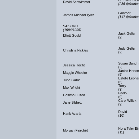
Dr. Ross Gel
David Schwimmer
(236 épisodes
Gunther
James Michael Tyler
(147 épisodes
SAISON 1
(1994/1995)
Jack Geller
Elliott Gould
(2)
Judy Geller
Christina Pickles
(2)
Susan Bunch
Jessica Hecht
(2)
Janice Hosen
Maggie Wheeler
(5)
Estelle Leona
June Gable
(6)
Terry
Max Wright
(9)
Paolo
Cosimo Fusco
(9)
Carol Willick
Jane Sibbett
(9)
David
Hank Azaria
(10)
Nora Tyler Bi
Morgan Fairchild
(11)