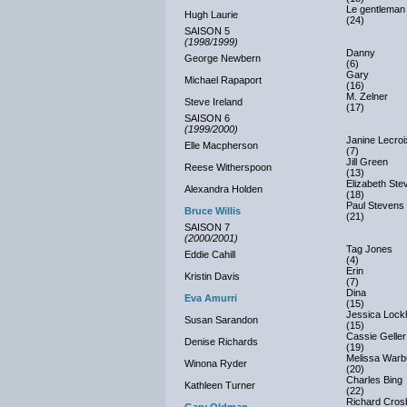
Le gentleman 
Hugh Laurie
(24)
SAISON 5
(1998/1999)
Danny
George Newbern
(6)
Gary
Michael Rapaport
(16)
M. Zelner
Steve Ireland
(17)
SAISON 6
(1999/2000)
Janine Lecroi
Elle Macpherson
(7)
Jill Green
Reese Witherspoon
(13)
Elizabeth Ste
Alexandra Holden
(18)
Paul Stevens
Bruce Willis
(21)
SAISON 7
(2000/2001)
Tag Jones
Eddie Cahill
(4)
Erin
Kristin Davis
(7)
Dina
Eva Amurri
(15)
Jessica Lock
Susan Sarandon
(15)
Cassie Geller
Denise Richards
(19)
Melissa Warb
Winona Ryder
(20)
Charles Bing
Kathleen Turner
(22)
Richard Cros