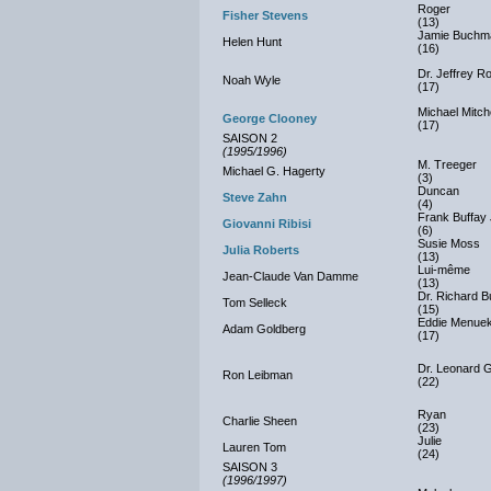
Roger
Fisher Stevens
(13)
Jamie Buchm
Helen Hunt
(16)
Dr. Jeffrey R
Noah Wyle
(17)
Michael Mitche
George Clooney
(17)
SAISON 2
(1995/1996)
M. Treeger
Michael G. Hagerty
(3)
Duncan
Steve Zahn
(4)
Frank Buffay 
Giovanni Ribisi
(6)
Susie Moss
Julia Roberts
(13)
Lui-même
Jean-Claude Van Damme
(13)
Dr. Richard B
Tom Selleck
(15)
Eddie Menue
Adam Goldberg
(17)
Dr. Leonard 
Ron Leibman
(22)
Ryan
Charlie Sheen
(23)
Julie
Lauren Tom
(24)
SAISON 3
(1996/1997)