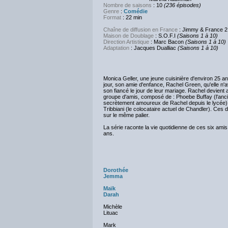
Nombre de saisons
: 10
(236 épisodes)
Genre
:
Comédie
Format
: 22 min
Chaîne de diffusion en France
: Jimmy & France 2
Maison de Doublage
: S.O.F.I
(Saisons 1 à 10)
Direction Artistique
: Marc Bacon
(Saisons 1 à 10)
Adaptation
: Jacques Dualliac
(Saisons 1 à 10)
Monica Geller, une jeune cuisinière d'environ 25 
jour, son amie d'enfance, Rachel Green, qu'elle n'
son fiancé le jour de leur mariage. Rachel devient 
groupe d'amis, composé de : Phoebe Buffay (l'ancie
secrètement amoureux de Rachel depuis le lycée), C
Tribbiani (le colocataire actuel de Chandler). Ces 
sur le même palier.
La série raconte la vie quotidienne de ces six amis, 
ans.
Dorothée
Jemma
Maïk
Darah
Michèle
Lituac
Mark