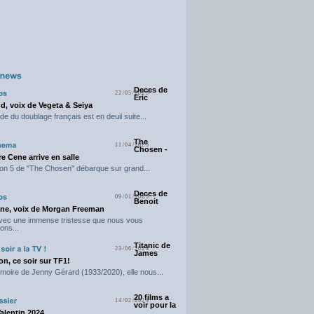
Deces de
22/05/2025
Eric
d, voix de Vegeta & Seiya
e du doublage français est en deuil suite...
The
11/04/2025
Chosen -
e Cene arrive en salle
on 5 de "The Chosen" débarque sur grand...
Deces de
09/01/2025
Benoit
ne, voix de Morgan Freeman
avec une immense tristesse que nous vous
ons...
Titanic de
23/06/2024
James
n, ce soir sur TF1!
moire de Jenny Gérard (1933/2020), elle nous...
20 films a
14/02/2024
voir pour la
Valentin 2024