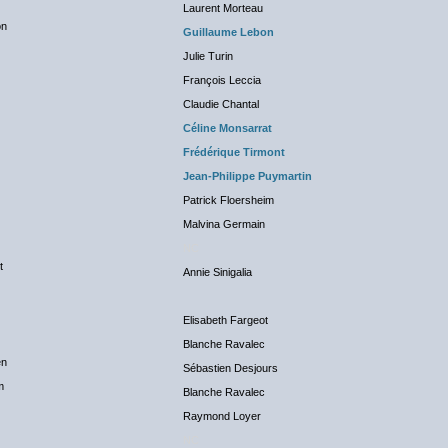
Laurent Morteau
on
Guillaume Lebon
Julie Turin
François Leccia
Claudie Chantal
Céline Monsarrat
Frédérique Tirmont
Jean-Philippe Puymartin
Patrick Floersheim
Malvina Germain
NC
t
Annie Sinigalia
Elisabeth Fargeot
Blanche Ravalec
en
Sébastien Desjours
m
Blanche Ravalec
Raymond Loyer
NC