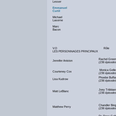
Lesser
Emmanuel
Curtil
Michael
Lasorne
Marc
Bacon
V.O
Rôle
LES PERSONNAGES PRINCIPAUX
Rachel Gree
Jennifer Aniston
(236 épisodes
Monica Gelle
Courteney Cox
(236 épisodes
Phoebe Buffa
Lisa Kudrow
(236 épisodes
Joey Tribbian
Matt LeBlanc
(236 épisodes
Chandler Bi
Matthew Perry
(236 épisodes