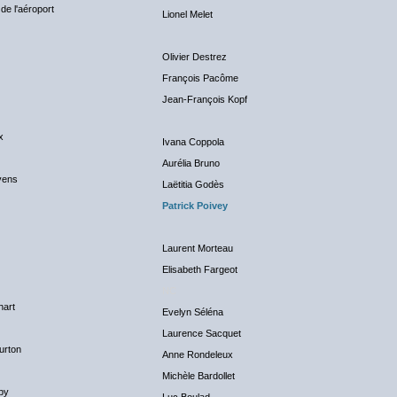
de l'aéroport
Lionel Melet
Olivier Destrez
François Pacôme
Jean-François Kopf
x
Ivana Coppola
Aurélia Bruno
vens
Laëtitia Godès
Patrick Poivey
Laurent Morteau
Elisabeth Fargeot
NC
hart
Evelyn Séléna
Laurence Sacquet
urton
Anne Rondeleux
Michèle Bardollet
by