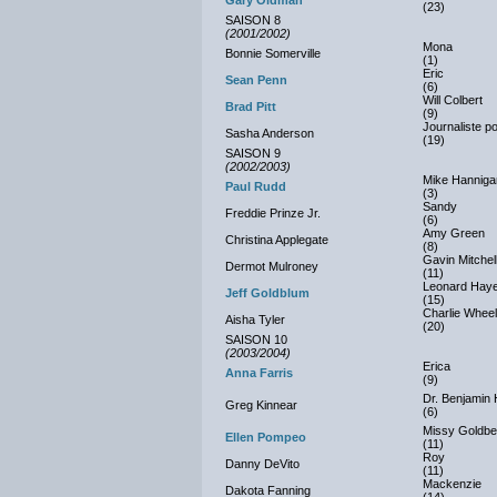
Gary Oldman
(23)
SAISON 8
(2001/2002)
Mona
Bonnie Somerville
(1)
Eric
Sean Penn
(6)
Will Colbert
Brad Pitt
(9)
Journaliste p
Sasha Anderson
(19)
SAISON 9
(2002/2003)
Mike Hanniga
Paul Rudd
(3)
Sandy
Freddie Prinze Jr.
(6)
Amy Green
Christina Applegate
(8)
Gavin Mitchel
Dermot Mulroney
(11)
Leonard Hay
Jeff Goldblum
(15)
Charlie Wheel
Aisha Tyler
(20)
SAISON 10
(2003/2004)
Erica
Anna Farris
(9)
Dr. Benjamin 
Greg Kinnear
(6)
Missy Goldbe
Ellen Pompeo
(11)
Roy
Danny DeVito
(11)
Mackenzie
Dakota Fanning