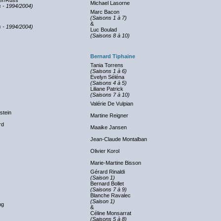
ler/Russ
Michael Lasorne
 - 1994/2004)
Marc Bacon
(Saisons 1 à 7)
&
 - 1994/2004)
Luc Boulad
(Saisons 8 à 10)
Bernard Tiphaine
Tania Torrens
(Saisons 1 à 6)
Evelyn Séléna
(Saisons 4 à 5)
Liliane Patrick
(Saisons 7 à 10)
Valérie De Vulpian
stein
Martine Reigner
rd
Maaike Jansen
Jean-Claude Montalban
Olivier Korol
Marie-Martine Bisson
Gérard Rinaldi
(Saison 1)
Bernard Bollet
(Saisons 7 à 9)
Blanche Ravalec
(Saison 1)
ng
&
Céline Monsarrat
(Saisons 5 à 8)