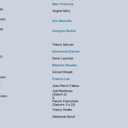
Marc François
an
Virginie Méry
osen
Eric Missoffe
ll
Georges Noérie
Thierry Mercier
Emmanuel Karsen
Jr.
Denis Laustriat
Blanche Ravalec
Gérard Rinaldi
urke
Francis Lax
k
Jean-Pierre Falloux
Joël Martineau
(Saison 2)
Green
&
Patrick Floersheim
(Saisons 3 à 10)
Thierry Redler
Stéphanie Murat