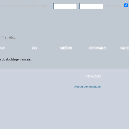
ndre la communauté
AlloDoublage
!
Mémoriser :
V.F
V.O
VIDÉOS
FESTIVALS
FAC
ce du doublage français.
09/09/2018
Aucun commentaire