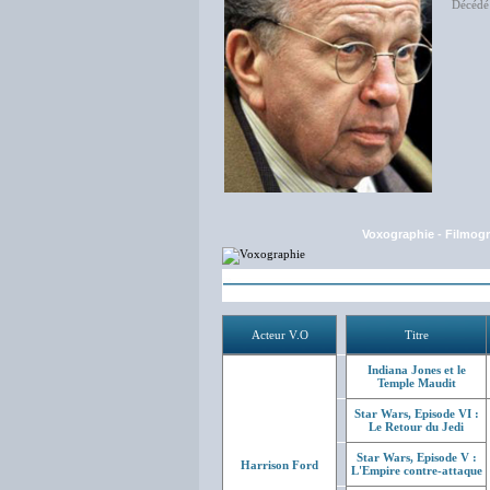
Décédé 
Voxographie
-
Filmogr
Acteur V.O
Titre
Indiana Jones et le
Temple Maudit
Star Wars, Episode VI :
Le Retour du Jedi
Star Wars, Episode V :
Harrison Ford
L'Empire contre-attaque