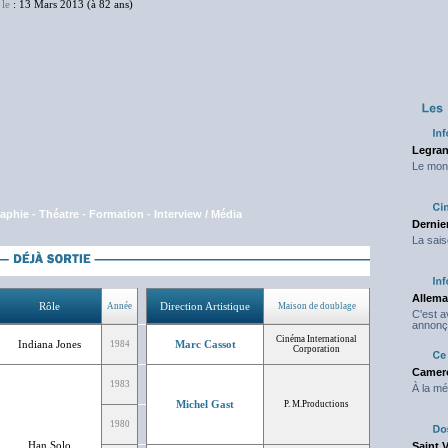
le
: 13 Mars 2013 (à 82 ans)
Legran
Le mond
aphie
-
Théatre
-
Formation
-
Interview / Média
Dernier
La sais
Allema
Rôle
Direction Artistique
Année
Maison de doublage
C'est 
annonç
Cinéma International
Indiana Jones
Marc Cassot
1984
Corporation
Camero
1983
À la mé
Michel Gast
P. M.Productions
1980
Han Solo
Saint 