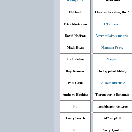
Ronny Cox
Délivrance
Phil Roth
On s'fait la valise, Doc?
Peter Masterson
L'Exorciste
David Hedison
Vivre et laisser mourir
Mitch Ryan
Magnum Force
Jack Kehoe
Serpico
Roy Kinnear
On l'appelait Milady
Paul Comi
La Tour Infernale
Anthony Hopkins
Terreur sur le Britannic
NC
Tremblement de terre
Larry Storch
747 en péril
NC
Barry Lyndon