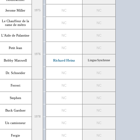
Jerome Miller
NC
NC
1975
Le Chauffeur de la
NC
NC
rame de métro
L'Aide de Palantine
NC
NC
Petit Jean
NC
NC
1976
Bobby Maxwell
Richard Heinz
Lingua Synchrone
Dr. Schneider
NC
NC
Ferreri
NC
NC
Stephen
NC
NC
Buck Gardner
NC
NC
1978
Un camioneur
NC
NC
Fergie
NC
NC