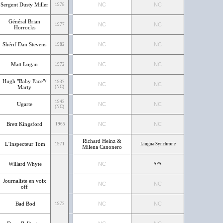
Sergent Dusty Miller
NC
NC
1978
Général Brian
NC
NC
1977
Horrocks
Shérif Dan Stevens
NC
NC
1982
Matt Logan
NC
NC
1972
Hugh "Baby Face"/
1937
NC
NC
Marty
(NC)
1942
Ugarte
NC
NC
(NC)
Brett Kingsford
NC
NC
1965
Richard Heinz &
L'Inspecteur Tom
1971
Lingua Synchrone
Milena Canonero
Willard Whyte
NC
SPS
Journaliste en voix
NC
NC
off
Bad Bod
NC
NC
1972