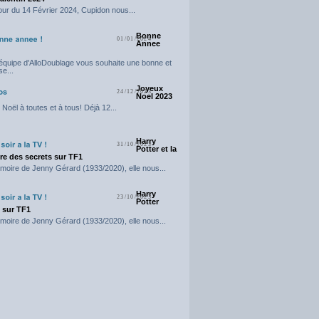
our du 14 Février 2024, Cupidon nous...
Bonne
01/01/2024
Annee
'équipe d'AlloDoublage vous souhaite une bonne et
e...
Joyeux
24/12/2023
Noel 2023
Noël à toutes et à tous! Déjà 12...
Harry
31/10/2023
Potter et la
e des secrets sur TF1
moire de Jenny Gérard (1933/2020), elle nous...
Harry
23/10/2023
Potter
t sur TF1
moire de Jenny Gérard (1933/2020), elle nous...