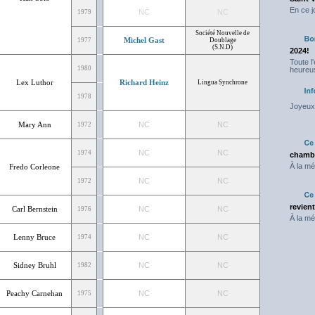
En ce j
NC
NC
1979
Société Nouvelle de
Michel Gast
1977
Doublage
(S.N.D)
2024!
Toute l
1980
heureus
Lex Luthor
Richard Heinz
Lingua Synchrone
1978
Joyeux 
Mary Ann
NC
NC
1972
NC
NC
1974
chambr
À la mé
Fredo Corleone
NC
NC
1972
revien
Carl Bernstein
NC
NC
1976
À la mé
Lenny Bruce
NC
NC
1974
Sidney Bruhl
NC
NC
1982
Peachy Carnehan
NC
NC
1975