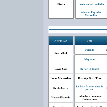
Divers
Carrie au bal du diable
Alice au Pays des
Merveilles
Acteur V.O
Titre
Friends
Tom Selleck
Magnum
David Soul
Starsky & Hutch
James MacArthur
Hawaï police d'Etat
La Petit Maison dans la
Dabbs Greer
L
prairie
Columbo - Immunité
Hector Elizondo
Diplomatique