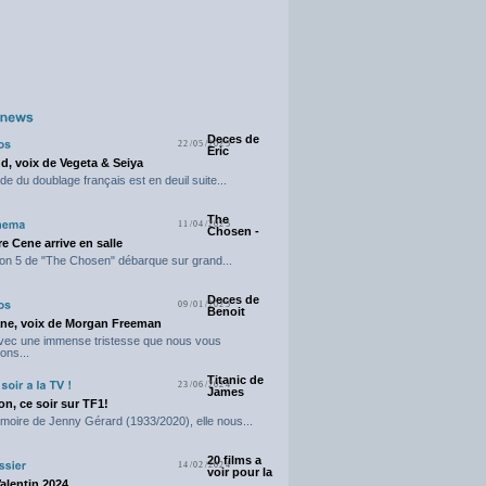
Deces de
22/05/2025
Eric
d, voix de Vegeta & Seiya
e du doublage français est en deuil suite...
The
11/04/2025
Chosen -
e Cene arrive en salle
on 5 de "The Chosen" débarque sur grand...
Deces de
09/01/2025
Benoit
ne, voix de Morgan Freeman
avec une immense tristesse que nous vous
ons...
Titanic de
23/06/2024
James
n, ce soir sur TF1!
moire de Jenny Gérard (1933/2020), elle nous...
20 films a
14/02/2024
voir pour la
Valentin 2024