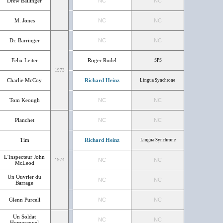
Drew Ballinger
NC
NC
M. Jones
NC
NC
Dr. Barringer
NC
NC
Felix Leiter
Roger Rudel
SPS
1973
Charlie McCoy
Richard Heinz
Lingua Synchrone
Tom Keough
NC
NC
Planchet
NC
NC
Tim
Richard Heinz
Lingua Synchrone
L'Inspecteur John
NC
NC
1974
McLeod
Un Ouvrier du
NC
NC
Barrage
Glenn Purcell
NC
NC
Un Soldat
NC
NC
Homosexuel