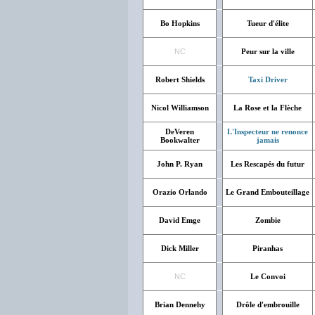
Bo Hopkins
Tueur d'élite
NC
Peur sur la ville
Robert Shields
Taxi Driver
Nicol Williamson
La Rose et la Flèche
DeVeren
L'Inspecteur ne renonce
Bookwalter
jamais
John P. Ryan
Les Rescapés du futur
Orazio Orlando
Le Grand Embouteillage
David Emge
Zombie
Dick Miller
Piranhas
NC
Le Convoi
Brian Dennehy
Drôle d'embrouille