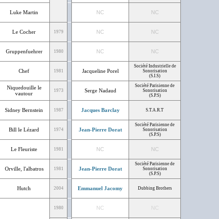
Luke Martin
NC
NC
Le Cocher
NC
NC
1979
Gruppenfuehrer
NC
NC
1980
Société Industrielle de
Chef
Jacqueline Porel
1981
Sonorisation
(S.I.S)
Société Parisienne de
Niquedouille le
Serge Nadaud
1973
Sonorisation
vautour
(S.P.S)
Sidney Bernstein
Jacques Barclay
1987
S.T.A.R.T
Société Parisienne de
Bill le Lézard
Jean-Pierre Dorat
1974
Sonorisation
(S.P.S)
Le Fleuriste
NC
NC
1981
Société Parisienne de
Orville, l'albatros
Jean-Pierre Dorat
1981
Sonorisation
(S.P.S)
Hutch
Emmanuel Jacomy
2004
Dubbing Brothers
NC
NC
1980