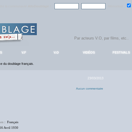
ndre la communauté
AlloDoublage
!
Mémoriser :
S
V.F
V.O
VIDÉOS
FESTIVALS
nce du doublage français.
23/03/2013
Aucun commentaire
ien
: Français
16 Avril 1930