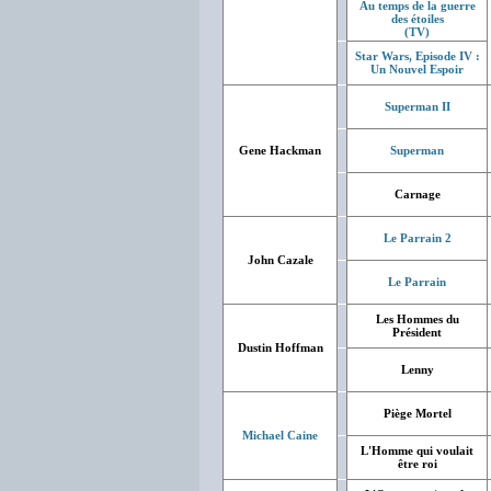
Au temps de la guerre
des étoiles
(TV)
Star Wars, Episode IV :
Un Nouvel Espoir
Superman II
Gene Hackman
Superman
Carnage
Le Parrain 2
John Cazale
Le Parrain
Les Hommes du
Président
Dustin Hoffman
Lenny
Piège Mortel
Michael Caine
L'Homme qui voulait
être roi