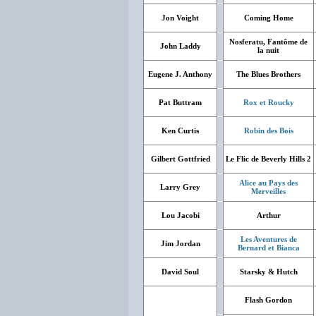
Jon Voight
Coming Home
Nosferatu, Fantôme de
John Laddy
la nuit
Eugene J. Anthony
The Blues Brothers
Pat Buttram
Rox et Roucky
Ken Curtis
Robin des Bois
Gilbert Gottfried
Le Flic de Beverly Hills 2
Alice au Pays des
Larry Grey
Merveilles
Lou Jacobi
Arthur
Les Aventures de
Jim Jordan
Bernard et Bianca
David Soul
Starsky & Hutch
Flash Gordon