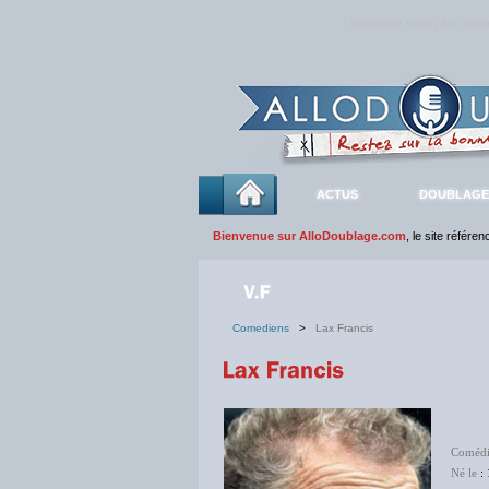
Rejoignez sans plus atte
ACTUS
DOUBLAGE
Bienvenue sur AlloDoublage.com
, le site référe
Comediens
>
Lax Francis
Coméd
Né le
: 