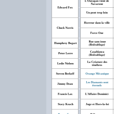
L'Ouragan vient de
Navarone
Edward Fox
Un pont trop loin
Horreur dans la ville
Chuck Norris
Force One
Rue sans issue
Humphrey Bogart
(Redoublage)
Casablanca
Peter Lorre
(Redoublage)
La Créature des
Leslie Nielsen
ténèbres
Steven Berkoff
Orange Mécanique
Les Diamants sont
Jimmy Dean
éternels
Francis Lax
L'Affaire Dominici
Stacy Keach
Juge et Hors-la-loi