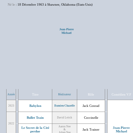
Né le
: 18 Décembre 1963 à Shawnee, Oklahoma (Etats-Unis)
Jean-Pierre
Michael
Titre
Rôle
Comédien V.F
Année
Réalisateur
Babylon
Jack Conrad
2023
Damien Chazelle
Bullet Train
Coccinelle
David Leitch
2022
Aaron Nee
Le Secret de la Cité
Jean-Pierre
Jack Trainer
&
perdue
Michael
Adam Nee