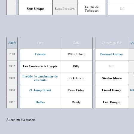
Le Flic de
Sens Unique
NC
Roger Donaldson
l'aéroport
Titre
Rôle
Comédien V.F
Année
Di
Friends
Will Colbert
Bernard Gabay
2001
Les Contes de la Crypte
Billy
NC
1992
Freddy, le cauchemar de
Rick Austin
Nicolas Marié
1989
vos nuits
21 Jump Street
Peter Eisley
Lionel Henry
1988
Jea
Dallas
Randy
Loïc Baugin
1987
Aucun média associé.