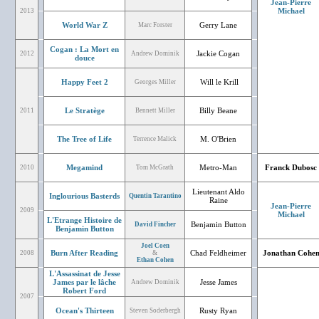
Jean-Pierre
Michael
2013
World War Z
Gerry Lane
Marc Forster
Cogan : La Mort en
Jackie Cogan
2012
Andrew Dominik
douce
Happy Feet 2
Will le Krill
Georges Miller
Le Stratège
Billy Beane
2011
Bennett Miller
The Tree of Life
M. O'Brien
Terrence Malick
Megamind
Metro-Man
Franck Dubosc
2010
Tom McGrath
Lieutenant Aldo
Inglourious Basterds
Quentin Tarantino
Raine
Jean-Pierre
2009
Michael
L'Etrange Histoire de
Benjamin Button
David Fincher
Benjamin Button
Joel Coen
Burn After Reading
Chad Feldheimer
Jonathan Cohe
2008
&
Ethan Cohen
L'Assassinat de Jesse
James par le lâche
Jesse James
Andrew Dominik
Robert Ford
2007
Ocean's Thirteen
Rusty Ryan
Steven Soderbergh