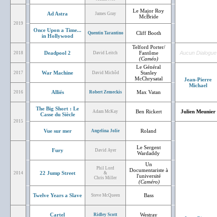
Le Major Roy
Ad Astra
James Gray
McBride
2019
Once Upon a Time...
Cliff Booth
Quentin Tarantino
in Hollywood
Telford Porter/
Deadpool 2
Fantôme
Aucun Dialogue
2018
David Leitch
(Caméo)
Le Général
War Machine
Stanley
2017
David Michôd
McChrysatal
Jean-Pierre
Michael
Alliés
Max Vatan
2016
Robert Zemeckis
The Big Short : Le
Ben Rickert
Julien Meunier
Adam McKay
Casse du Siècle
2015
Vue sur mer
Roland
Angelina Jolie
Le Sergent
Fury
David Ayer
Wardaddy
Un
Phil Lord
Documentariste à
22 Jump Street
2014
&
l'université
Chris Miller
(Caméro)
Twelve Years a Slave
Bass
Steve McQueen
Cartel
Westray
Ridley Scott