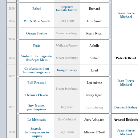
Alejandro
Babel
Richard
2006
Gonzalez Inarritu
Jean-Pierre
Michael
Mr. & Mrs. Smith
John Smith
2005
Doug Liman
Ocean Twelve
Rusty Ryan
Steven Soderbergh
2004
Troie
Achille
Wolfgang Petersen
Sinbad : La Légende
Sinbad
Patrick Bruel
2003
Steven Soderbergh
des Septs Mers
Confessions d'un
Brad
George Clooney
homme dangereux
2002
Jean-Pierre
Full Frontal
Lui-même
Michael
Steven Soderbergh
Ocean's Eleven
Rusty Ryan
Spy Game,
Tom Bishop
Bernard Gabay
2001
Tony Scott
jeu d'espions
Le Méxicain
Jerry Welbach
Arnaud Bédouët
Gore Verbinski
Snatch -
Jean-Pierre
Tu braques ou tu
Mickey O'Neil
2000
Guy Ritchie
Michael
raques