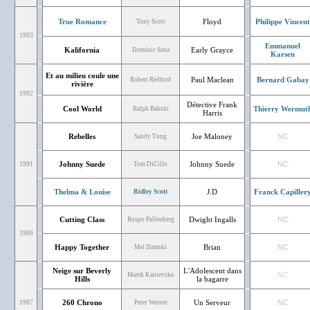
True Romance
Floyd
Philippe Vincent
Tony Scott
1993
Emmanuel
Kalifornia
Early Grayce
Dominic Sena
Karsen
Et au milieu coule une
Paul Maclean
Bernard Gabay
Robert Redford
rivière
1992
Détective Frank
Cool World
Thierry Wermut
Ralph Bakshi
Harris
Rebelles
Joe Maloney
NC
Sandy Tung
Johnny Suede
Johnny Suede
NC
1991
Tom DiCillo
Thelma & Louise
J.D
Franck Capiller
Ridley Scott
Cutting Class
Dwight Ingalls
NC
Rospo Pallenberg
1989
Happy Together
Brian
NC
Mel Damski
Neige sur Beverly
L'Adolescent dans
NC
Marek Kanievska
Hills
la bagarre
260 Chrono
Un Serveur
NC
1987
Peter Werner