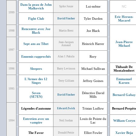
Dans la peau de John
Lui-même
NC
Spike Jonze
Malkovich
1999
Eric Herson-
Fight Club
Tyler Durden
David Fincher
Macarel
Rencontre avec Joe
Joe Black
1998
Martin Brest
Black
Jean-Pierre
Jean-Jacques
Sept ans au Tibet
Heinrich Harrer
Annaud
Michael
1997
Ennemis rapprochés
Rory
Alan J. Pakula
Thibault De
Sleepers
Michael Sullivan
1996
Barry Levinson
Montalembert
L'Armee des 12
Emmanuel
Jeffrey Goines
Terry Gilliam
Singes
Karsen
1995
Seven
Détective David
Bernard Gabay
David Fincher
(SE7EN)
Mills
Légendes d'automne
Tristan Ludlow
Bernard Perpèt
Edward Zwick
Entretien avec un
Louis de Pointe du
William Coryn
1994
Neil Jordan
vampire
Lac
The Favor
Elliot Fowler
Xavier Beja
Donald Petrie