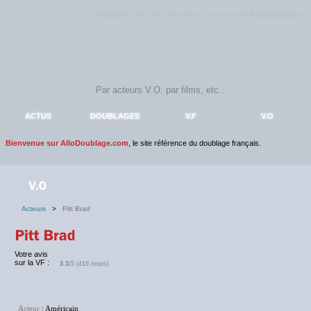
Rejoignez sans plus attendre la communauté
AlloDoublage
!
ACTUS
DOUBLAGES
V.F
V.O
Bienvenue sur AlloDoublage.com
, le site référence du doublage français.
Acteurs
>
Pitt Brad
Votre avis
sur la VF :
3.3
/5 (416 notes)
Acteur
: Américain