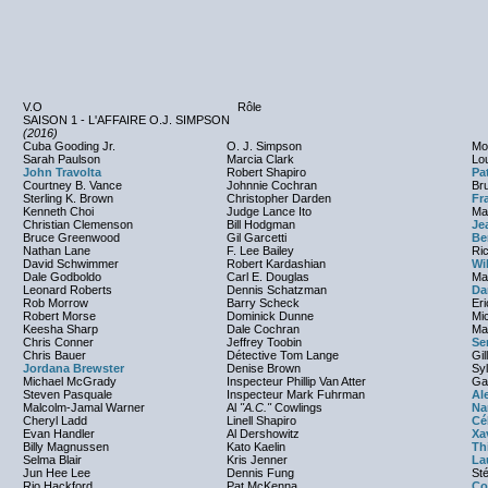
V.O
Rôle
SAISON 1 - L'AFFAIRE O.J. SIMPSON
(2016)
Cuba Gooding Jr.
O. J. Simpson
Mo
Sarah Paulson
Marcia Clark
Lo
John Travolta
Robert Shapiro
Pa
Courtney B. Vance
Johnnie Cochran
Br
Sterling K. Brown
Christopher Darden
Fr
Kenneth Choi
Judge Lance Ito
Ma
Christian Clemenson
Bill Hodgman
Je
Bruce Greenwood
Gil Garcetti
Be
Nathan Lane
F. Lee Bailey
Ri
David Schwimmer
Robert Kardashian
Wi
Dale Godboldo
Carl E. Douglas
Ma
Leonard Roberts
Dennis Schatzman
Da
Rob Morrow
Barry Scheck
Er
Robert Morse
Dominick Dunne
Mi
Keesha Sharp
Dale Cochran
Ma
Chris Conner
Jeffrey Toobin
Se
Chris Bauer
Détective Tom Lange
Gi
Jordana Brewster
Denise Brown
Sy
Michael McGrady
Inspecteur Phillip Van Atter
Ga
Steven Pasquale
Inspecteur Mark Fuhrman
Al
Malcolm-Jamal Warner
Al
"A.C."
Cowlings
Na
Cheryl Ladd
Linell Shapiro
Cé
Evan Handler
Al Dershowitz
Xa
Billy Magnussen
Kato Kaelin
Th
Selma Blair
Kris Jenner
La
Jun Hee Lee
Dennis Fung
St
Rio Hackford
Pat McKenna
Co