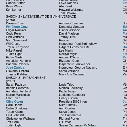
Connie Britton
Faye Resnick
Em
Beau Wirick
Allan Park
Ji
Ken Lerner
Howard Weitzman
Gil
NC
Tom Brokaw
Jea
SAISON 2 - L'ASSASSINAT DE GIANNI VERSACE
(2018)
Darren Criss
Andrew Cunanan
Sta
Pénélope Cruz
Donatella Versace
Et
Edgar Ramirez
Gianni Versace
An
Cody Fern
David Madson
Ma
Finn Wittrock
Jeffrey Trail
Ma
Max Greenfield
Roonie
Sé
Will Chase
Inspecteur Paul Scrimshaw
Phi
Jay R. Ferguson
L'Agent Evans du FBI
Bo
Mike Farrell
Lee Miglin
Th
Judith Light
Marilyn Miglin
Fr
Ricky Martin
Antonio D'Amico
Pa
Annaleigh Ashford
Elizabeth Cote
Ci
Dascha Polanco
Inspecteur Lori Wieder
Ju
José Zúñiga
Inspecteur George Navarro
Er
Giovanni Cirfiera
Santo Versace
Ma
Joanna P. Adler
Mary Ann Cunanan
Vé
SAISON 3 - IMPEACHMENT
(2021)
Sarah Paulson
Linda Tripp
Vé
Beanie Feldstein
Monica Lewinsky
Oli
Annaleigh Ashford
Paula Jones
Les
Margo Martindale
Lucianne Goldberg
Isa
Edie Falco
Hillary Clinton
Ra
Clive Owen
Président Bill Clinton
Ju
Colin Hanks
Mike Emmick
Oli
Cobie Smulders
Ann Coulter
La
Taran Killam
Steve Jones
Phi
Emil Beheshti
Joe Cammarata
La
Christopher Wallinger
Richard Porter
Th
Jeff Elam
Gil Davis
Br
Judith Light
Susan Carpenter-McMillan
Fr