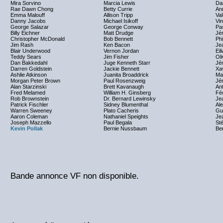
Mira Sorvino
Marcia Lewis
Da
Rae Dawn Chong
Betty Currie
Ann
Emma Malouff
Allison Tripp
Val
Danny Jacobs
Michael Isikoff
Vi
George Salazar
George Conway
Pa
Billy Eichner
Matt Drudge
Jé
Christopher McDonald
Bob Bennett
Phi
Jim Rash
Ken Bacon
Jea
Blair Underwood
Vernon Jordan
Eil
Teddy Sears
Jim Fisher
Oli
Dan Bakkedahl
Juge Kenneth Starr
Jé
Darren Goldstein
Jackie Bennett
Xa
Ashlie Atkinson
Juanita Broaddrick
Ma
Morgan Peter Brown
Paul Rosenzweig
Jé
Alan Starzinski
Brett Kavanaugh
An
Fred Melamed
William H. Ginsberg
Fé
Rob Brownstein
Dr. Bernard Lewinsky
Je
Patrick Fischler
Sidney Blumenthal
Ale
Warren Sweeney
Plato Cacheris
Gu
Aaron Coleman
Nathaniel Speights
Jea
Joseph Mazzello
Paul Begala
St
Kevin Pollak
Bernie Nussbaum
Ber
Bande annonce VF non disponible.