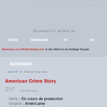
Rejoignez sans plus attendre la communauté
AlloDoublage
!
ACTUS
DOUBLAGES
V.F
V.O
Bienvenue sur AlloDoublage.com
, le site référence du doublage français.
Series TV
>
American Crime Story
Votre avis
sur la VF :
2.1
/5 (158 notes)
Série
: En cours de production
Origine
: Américaine