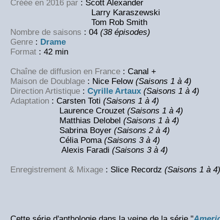
Créée en 2016 par
: Scott Alexander
Larry Karaszewski
Tom Rob Smith
Nombre de saisons
: 04
(38 épisodes)
Genre
:
Drame
Format
: 42 min
Chaîne de diffusion en France
: Canal +
Maison de Doublage
: Nice Felow
(Saisons 1 à 4)
Direction Artistique
:
Cyrille Artaux
(Saisons 1 à 4)
Adaptation
: Carsten Toti
(Saisons 1 à 4)
Laurence Crouzet
(Saisons 1 à 4)
Matthias Delobel
(Saisons 1 à 4)
Sabrina Boyer
(Saisons 2 à 4)
Célia Poma
(Saisons 3 à 4)
Alexis Faradi
(Saisons 3 à 4)
Enregistrement & Mixage
: Slice Recordz
(Saisons 1 à 4
Cette série d'anthologie dans la veine de la série "
Americ