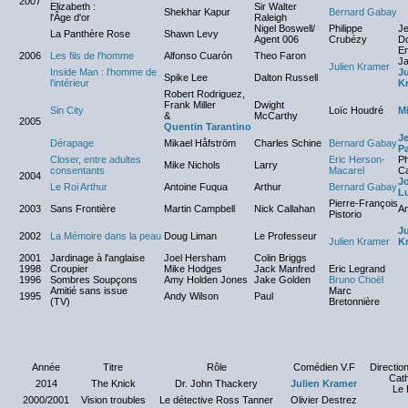
2007
Elizabeth :
Sir Walter
Shekhar Kapur
Bernard Gabay
N
l'Âge d'or
Raleigh
Nigel Boswell/
Philippe
Je
La Panthère Rose
Shawn Levy
Agent 006
Crubézy
Do
E
2006
Les fils de l'homme
Alfonso Cuarón
Theo Faron
J
Julien Kramer
Inside Man : l'homme de
Ju
Spike Lee
Dalton Russell
l'intérieur
K
Robert Rodriguez,
Frank Miller
Dwight
Sin City
Loïc Houdré
Mi
&
McCarthy
2005
Quentin Tarantino
J
Dérapage
Mikael Håfström
Charles Schine
Bernard Gabay
P
Closer, entre adultes
Eric Herson-
Ph
Mike Nichols
Larry
consentants
Macarel
Ca
2004
J
Le Roi Arthur
Antoine Fuqua
Arthur
Bernard Gabay
L
Pierre-François
2003
Sans Frontière
Martin Campbell
Nick Callahan
An
Pistorio
Ju
2002
La Mémoire dans la peau
Doug Liman
Le Professeur
Julien Kramer
K
2001
Jardinage à l'anglaise
Joel Hersham
Colin Briggs
N
1998
Croupier
Mike Hodges
Jack Manfred
Eric Legrand
N
1996
Sombres Soupçons
Amy Holden Jones
Jake Golden
Bruno Choël
N
Amitié sans issue
Marc
1995
Andy Wilson
Paul
N
(TV)
Bretonnière
Année
Titre
Rôle
Comédien V.F
Direction
Cath
2014
The Knick
Dr. John Thackery
Julien Kramer
Le 
2000/2001
Vision troubles
Le détective Ross Tanner
Olivier Destrez