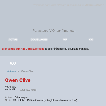
Rejoignez sans plus attendre la communauté
AlloDoublage
!
ACTUS
DOUBLAGES
V.F
V.O
Bienvenue sur AlloDoublage.com
, le site référence du doublage français.
Acteurs
>
Owen Clive
Votre avis
sur la VF :
1.9
/5 (192 notes)
Acteur
: Britannique
Né le
: 03 Octobre 1964 à Coventry, Angleterre (Rayaume-Uni)