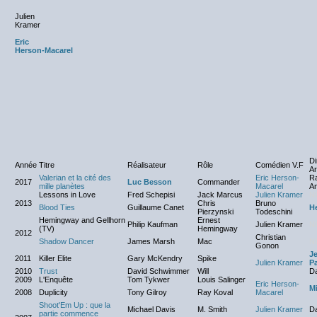
Julien
Kramer
Eric
Herson-Macarel
Di
Année
Titre
Réalisateur
Rôle
Comédien V.F
Ar
Valerian et la cité des
Eric Herson-
R
2017
Luc Besson
Commander
mille planètes
Macarel
A
Lessons in Love
Fred Schepisi
Jack Marcus
Julien Kramer
N
2013
Chris
Bruno
Blood Ties
Guillaume Canet
He
Pierzynski
Todeschini
Hemingway and Gellhorn
Ernest
Philip Kaufman
Julien Kramer
N
(TV)
Hemingway
2012
Christian
Shadow Dancer
James Marsh
Mac
N
Gonon
J
2011
Killer Elite
Gary McKendry
Spike
Julien Kramer
P
2010
Trust
David Schwimmer
Will
Da
2009
L'Enquête
Tom Tykwer
Louis Salinger
Eric Herson-
Mi
2008
Duplicity
Tony Gilroy
Ray Koval
Macarel
Shoot'Em Up : que la
Michael Davis
M. Smith
Julien Kramer
Da
partie commence