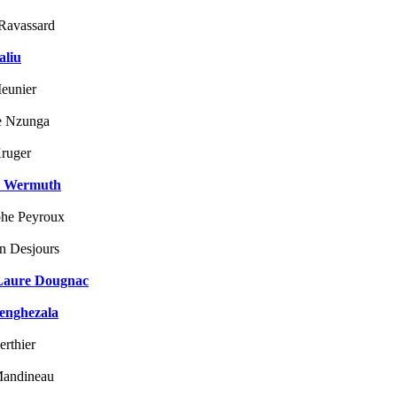
Ravassard
aliu
Meunier
e Nzunga
ruger
y Wermuth
phe Peyroux
en Desjours
Laure Dougnac
enghezala
erthier
Mandineau