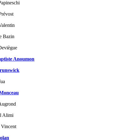
Papineschi
Prévost
Valentin
e Bazin
Deviègue
aptiste Anoumon
runswick
Tua
 Monceau
 Augrond
l Alimi
 Vincent
olan