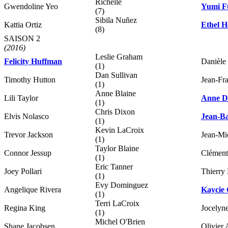
Richelle
Gwendoline Yeo
Yumi F
(7)
Sibila Nuñez
Kattia Ortiz
Ethel H
(8)
SAISON 2
(2016)
Leslie Graham
Felicity Huffman
Danièle
(1)
Dan Sullivan
Timothy Hutton
Jean-Fr
(1)
Anne Blaine
Lili Taylor
Anne D
(1)
Chris Dixon
Elvis Nolasco
Jean-B
(1)
Kevin LaCroix
Trevor Jackson
Jean-Mi
(1)
Taylor Blaine
Connor Jessup
Clément
(1)
Eric Tanner
Joey Pollari
Thierry
(1)
Evy Dominguez
Angelique Rivera
Kaycie
(1)
Terri LaCroix
Regina King
Jocelyn
(1)
Michel O'Brien
Shane Jacobsen
Olivier