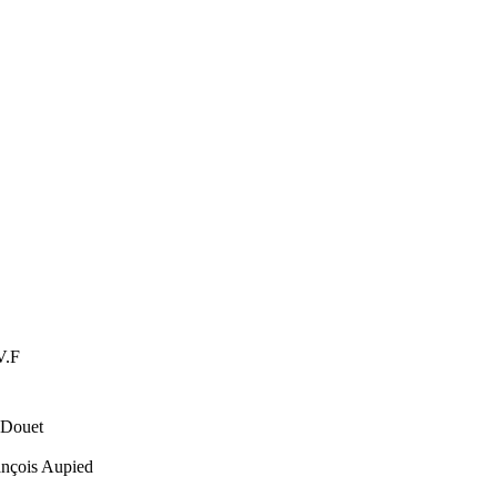
V.F
 Douet
ançois Aupied