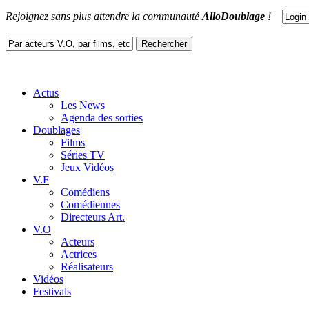
Rejoignez sans plus attendre la communauté
AlloDoublage
!
Actus
Les News
Agenda des sorties
Doublages
Films
Séries TV
Jeux Vidéos
V.F
Comédiens
Comédiennes
Directeurs Art.
V.O
Acteurs
Actrices
Réalisateurs
Vidéos
Festivals