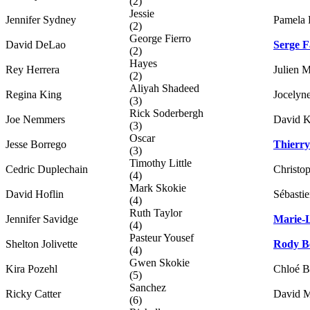
(2)
Jessie
Jennifer Sydney
Pamela 
(2)
George Fierro
David DeLao
Serge F
(2)
Hayes
Rey Herrera
Julien 
(2)
Aliyah Shadeed
Regina King
Jocelyn
(3)
Rick Soderbergh
Joe Nemmers
David K
(3)
Oscar
Jesse Borrego
Thierr
(3)
Timothy Little
Cedric Duplechain
Christo
(4)
Mark Skokie
David Hoflin
Sébasti
(4)
Ruth Taylor
Jennifer Savidge
Marie-
(4)
Pasteur Yousef
Shelton Jolivette
Rody B
(4)
Gwen Skokie
Kira Pozehl
Chloé B
(5)
Sanchez
Ricky Catter
David 
(6)