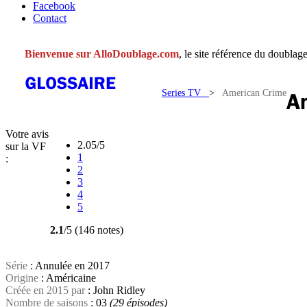
Facebook
Contact
Bienvenue sur AlloDoublage.com
, le site référence du doublage
Series TV
>
American Crime
Votre avis
2.05/5
sur la VF
1
:
2
3
4
5
2.1
/5 (146 notes)
Série
: Annulée en 2017
Origine
: Américaine
Créée en 2015 par
: John Ridley
Nombre de saisons
: 03
(29 épisodes)