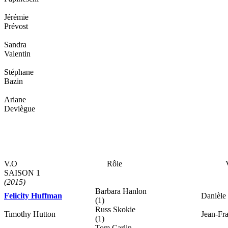
Jérémie
Prévost
Sandra
Valentin
Stéphane
Bazin
Ariane
Deviègue
V.O
Rôle
SAISON 1
(2015)
Barbara Hanlon
Felicity Huffman
Danièle
(1)
Russ Skokie
Timothy Hutton
Jean-Fr
(1)
Tom Carlin