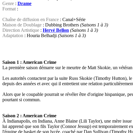
Genre
:
Drame
Format
:
Chaîne de diffusion en France
: Canal+Série
Maison de Doublage
: Dubbing Brothers
(Saisons 1 à 3)
Direction Artistique
:
Hervé Bellon
(Saisons 1 à 3)
Adaptation
: Houria Belhadji
(Saisons 1 à 3)
Saison 1 : American Crime
La première saison démarre sur le meurtre de Matt Skokie, un vétéran e
Les autorités contactent par la suite Russ Skokie (Timothy Hutton), le 
depuis des années et avec qui il entretient une relation particulièremen
Alors que le coupable pourrait se révéler être d'origine hispanique, peut
pourtant si commun.
Saison 2 : American Crime
À Indianapolis, en Indiana, Anne Blaine (Lili Taylor), une mère issue
lui apprend que son fils Taylor (Connor Jessup) est temporairement excl
l'équipe de basket de son lycée, coaché par Dan Sullivan (Timothy Hu