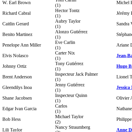
W. Earl Brown
Michel 
(1)
Hector Tontz
Richard Cabral
Jérémy 
(1)
Aubry Taylor
Caitlin Gerard
Sandra 
(1)
Alonzo Gutiérrez
Benito Martinez
Stéphan
(1)
Eve Carlin
Penelope Ann Miller
Ariane 
(1)
Carter Nix
Elvis Nolasco
Jean-B
(1)
Tony Gutiérrez
Johnny Ortiz
Hugo B
(1)
Inspecteur Jack Palmer
Brent Anderson
Lionel 
(1)
Jenny Gutiérrez
Gleendilys Inoa
Jessica
(1)
Inspecteur Quinn
Shane Jacobsen
Olivier
(1)
Carlos
Edgar Ivan Garcia
Nathane
(1)
Michael Taylor
Bob Hess
Philippe
(2)
Nancy Straumberg
Lili Taylor
Anne D