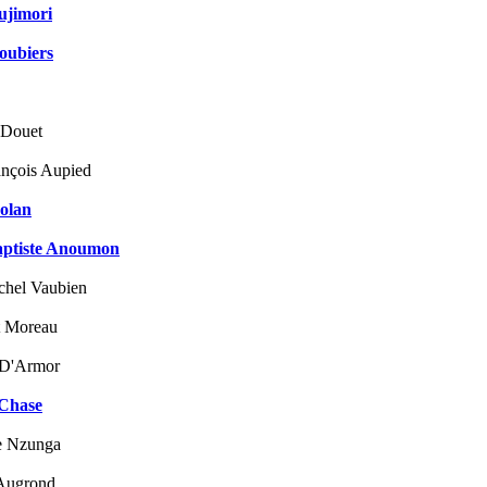
ujimori
oubiers
 Douet
ançois Aupied
olan
aptiste Anoumon
chel Vaubien
 Moreau
 D'Armor
 Chase
e Nzunga
 Augrond