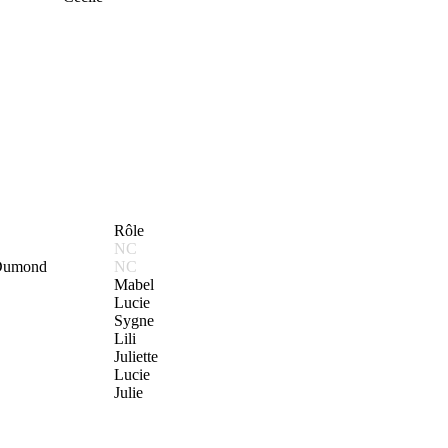
Rôle
NC
 Dumond
NC
Mabel
Lucie
Sygne
Lili
Juliette
Lucie
Julie