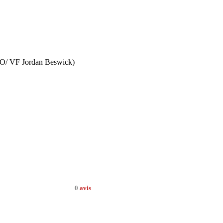
 VO/ VF Jordan Beswick)
0
avis