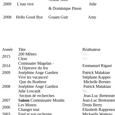
2009
L'eau vive
Julie
& Dominique Pinon
2008
Hello Good Bye
Graam Guit
Amy
Année
Titre
Réalisateur
200 Mètres
NC
2015
Clem
NC
Comissaire Magelan -
2014
Emmanuel Rigaut
A l'épreuve du feu
2009
Joséphine Ange Gardien
Patrick Malakian
Vive les vacances!
Stéphane Kappes
Que du Bonheur
Michelle Bernier
2008
Joséphine Ange Gardien
Patrick Malakian
Julie Lescault
NC
Section de recherches
Jean-Luc Bretenste
2007
Saison
Commissaire Moulin
Jean-Luc Bretenstei
Les Monos
Denis Berry
2006
Changer tout
Elizabeth Rappenea
2003
Fred et son orchestre
Mickaella Watteau