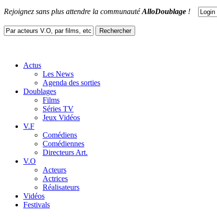
Rejoignez sans plus attendre la communauté
AlloDoublage
!
Actus
Les News
Agenda des sorties
Doublages
Films
Séries TV
Jeux Vidéos
V.F
Comédiens
Comédiennes
Directeurs Art.
V.O
Acteurs
Actrices
Réalisateurs
Vidéos
Festivals