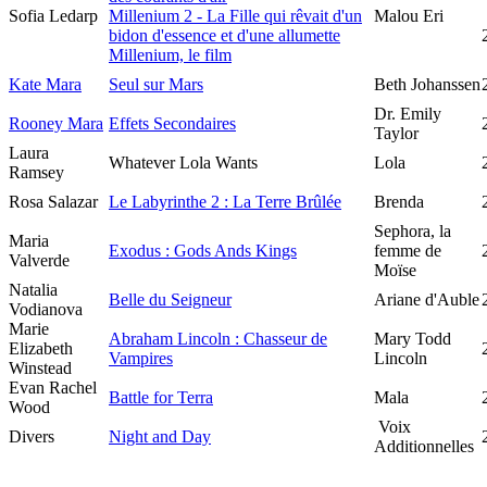
Sofia Ledarp
Millenium 2 - La Fille qui rêvait d'un
Malou Eri
bidon d'essence et d'une allumette
Millenium, le film
Kate Mara
Seul sur Mars
Beth Johanssen
Dr. Emily
Rooney Mara
Effets Secondaires
Taylor
Laura
Whatever Lola Wants
Lola
Ramsey
Rosa Salazar
Le Labyrinthe 2 : La Terre Brûlée
Brenda
Sephora, la
Maria
Exodus : Gods Ands Kings
femme de
Valverde
Moïse
Natalia
Belle du Seigneur
Ariane d'Auble
Vodianova
Marie
Abraham Lincoln : Chasseur de
Mary Todd
Elizabeth
Vampires
Lincoln
Winstead
Evan Rachel
Battle for Terra
Mala
Wood
Voix
Divers
Night and Day
Additionnelles