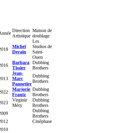
Direction
Maison de
Année
Artistique
doublage
Les
Michel
Studios de
2018
Derain
Saint-
Ouen
Barbara
Dubbing
2016
Tissier
Brothers
Jean-
Dubbing
2013
Marc
Brothers
Pannetier
Marjorie
Dubbing
2022
Frantz
Brothers
Virginie
Dubbing
2023
Méry
Brothers
Dubbing
2009
Brothers
2012
Cinéphase
2010