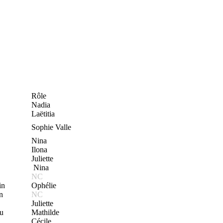
Rôle
Nadia
Laëtitia
Sophie Valle
Nina
Ilona
Juliette
Nina
NC
in
Ophélie
n
NC
Juliette
u
Mathilde
Cécile