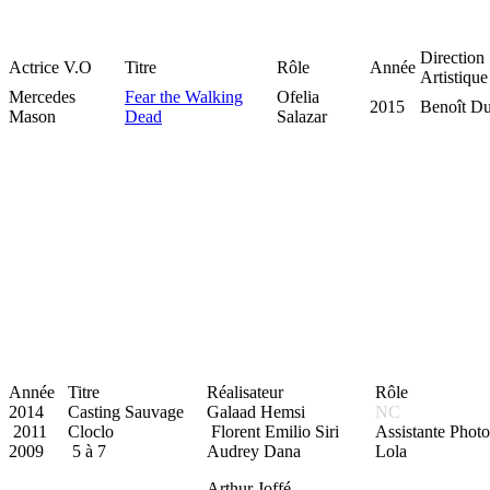
Direction
Actrice V.O
Titre
Rôle
Année
Artistique
Mercedes
Fear the Walking
Ofelia
2015
Benoît D
Mason
Dead
Salazar
Année
Titre
Réalisateur
Rôle
2014
Casting Sauvage
Galaad Hemsi
NC
2011
Cloclo
Florent Emilio Siri
Assistante Phot
2009
5 à 7
Audrey Dana
Lola
Arthur Joffé