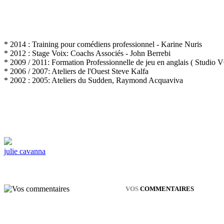
* 2014 : Training pour comédiens professionnel - Karine Nuris
* 2012 : Stage Voix: Coachs Associés - John Berrebi
* 2009 / 2011: Formation Professionnelle de jeu en anglais ( Studio
* 2006 / 2007: Ateliers de l'Ouest Steve Kalfa
* 2002 : 2005: Ateliers du Sudden, Raymond Acquaviva
julie cavanna
VOS
COMMENTAIRES