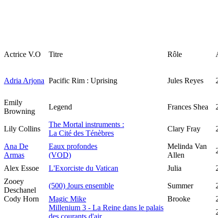
Actrice V.O
Titre
Rôle
Adria Arjona
Pacific Rim : Uprising
Jules Reyes
Emily
Legend
Frances Shea
Browning
The Mortal instruments :
Lily Collins
Clary Fray
La Cité des Ténèbres
Ana De
Eaux profondes
Melinda Van
Armas
(VOD)
Allen
Alex Essoe
L'Exorciste du Vatican
Julia
Zooey
(500) Jours ensemble
Summer
Deschanel
Cody Horn
Magic Mike
Brooke
Millenium 3 - La Reine dans le palais
des courants d'air