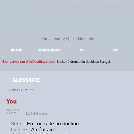
Rejoignez sans plus attendre la communauté
AlloDoublage
!
ACTUS
DOUBLAGES
V.F
V.O
Bienvenue sur AlloDoublage.com
, le site référence du doublage français.
Series TV
>
You
Votre avis
sur la VF :
2.1
/5 (181 notes)
Série
: En cours de production
Origine
: Américaine