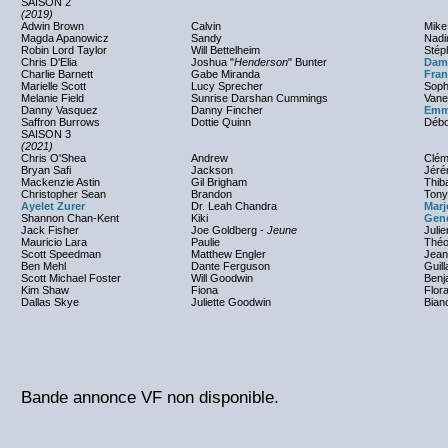
SAISON 2
(2019)
Adwin Brown
Calvin
Mike
Magda Apanowicz
Sandy
Nadi
Robin Lord Taylor
Will Bettelheim
Stép
Chris D'Elia
Joshua "
Henderson
" Bunter
Dami
Charlie Barnett
Gabe Miranda
Fran
Marielle Scott
Lucy Sprecher
Sophi
Melanie Field
Sunrise Darshan Cummings
Vane
Danny Vasquez
Danny Fincher
Emm
Saffron Burrows
Dottie Quinn
Débo
SAISON 3
(2021)
Chris O'Shea
Andrew
Clém
Bryan Safi
Jackson
Jéré
Mackenzie Astin
Gil Brigham
Thib
Christopher Sean
Brandon
Tony
Ayelet Zurer
Dr. Leah Chandra
Marj
Shannon Chan-Kent
Kiki
Gen
Jack Fisher
Joe Goldberg -
Jeune
Juli
Mauricio Lara
Paulie
Théo
Scott Speedman
Matthew Engler
Jean
Ben Mehl
Dante Ferguson
Guil
Scott Michael Foster
Will Goodwin
Benj
Kim Shaw
Fiona
Flora
Dallas Skye
Juliette Goodwin
Bian
Bande annonce VF non disponible.