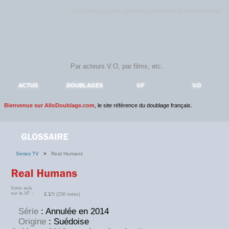
Rejoignez sans plus attendre la communauté
AlloDoublage
!
ACTUS
DOUBLAGES
V.F
V.O
Bienvenue sur AlloDoublage.com
, le site référence du doublage français.
Series TV
>
Real Humans
Votre avis
sur la VF :
2.1
/5 (230 notes)
Série
: Annulée en 2014
Origine
: Suédoise