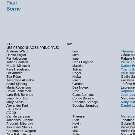
Paul
Borne
V.O
Rôle
LES PERSONNAGES PRINCIPAUX
Andreas Wilson
Leo
Thomas 
Lisette Pagler
Mimi
Cécile M
Pia Halvorsen
Inger
Rafaèle M
Johan Paulsen
Hans Engman
Pierre Te
Natalie Minnevik
Matilda
Karine F
Kare Hedebrant
Tobias
Yoann S
Leif Andrée
Roger
Paul Bor
Eva Röse
Niska
Gaëlle S
Josephine Alhanko
Flash
Fily Keita
André Sjöberg
Gordon
Jérôme B
Maria Robertson
Bea Novak
Laurence
David Lenneman
Fred
Raphaël
Lars-Erik Berenett
Claes Jarméus
Jean-Lou
Simon Norrthon
Conny Boresjö
Marc Per
Molly Sehlin
Rebecca Boresjö
Kelly Ma
Alexander Karim
Douglas Jarméus
Daniel L
SAISON 1
(2013)
Camille Larsson
Therese
Marie-L
Johannes Kuhnke
Rick
Jonathan
Fredrick Silbersky
Kevin
Gabriel B
Alexander Stocks
Odi
Paolo Do
Christopher Wagelin
Max
Adrien So
Aline Palmstierna
Sofia
Maryne B