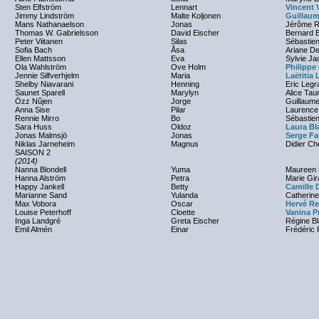
Sten Elfström
Lennart
Vincent V
Jimmy Lindström
Malte Koljonen
Guillau
Mans Nathanaelson
Jonas
Jérôme R
Thomas W. Gabrielsson
David Eischer
Bernard B
Peter Viitanen
Silas
Sébastie
Sofia Bach
Åsa
Ariane D
Ellen Mattsson
Eva
Sylvie Ja
Ola Wahlström
Ove Holm
Philippe
Jennie Silfverhjelm
Maria
Laëtitia 
Shelby Niavarani
Henning
Eric Legr
Saunet Sparell
Marylyn
Alice Tau
Özz Nûjen
Jorge
Guillaum
Anna Sise
Pilar
Laurence
Rennie Mirro
Bo
Sébastien
Sara Huss
Oldoz
Laura Bl
Jonas Malmsjö
Jonas
Serge Fa
Niklas Jarneheim
Magnus
Didier Ch
SAISON 2
(2014)
Nanna Blondell
Yuma
Maureen 
Hanna Alström
Petra
Marie Gi
Happy Jankell
Betty
Camille
Marianne Sand
Yulanda
Catherin
Max Vobora
Oscar
Hervé R
Louise Peterhoff
Cloette
Vanina P
Inga Landgré
Greta Eischer
Régine B
Emil Almén
Einar
Frédéric 