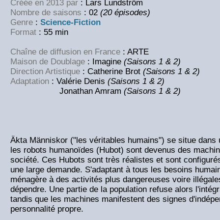
Créée en 2013 par
: Lars Lundström
Nombre de saisons
: 02
(20 épisodes)
Genre
:
Science-Fiction
Format
: 55 min
Chaîne de diffusion en France
: ARTE
Maison de Doublage
: Imagine
(Saisons 1 & 2)
Direction Artistique
: Catherine Brot
(Saisons 1 & 2)
Adaptation
: Valérie Denis
(Saisons 1 & 2)
Jonathan Amram
(Saisons 1 & 2)
Äkta Människor ("les véritables humains") se situe dans
les robots humanoïdes (Hubot) sont devenus des machin
société. Ces Hubots sont très réalistes et sont configurés
une large demande. S'adaptant à tous les besoins humain
ménagère à des activités plus dangereuses voire illégale
dépendre. Une partie de la population refuse alors l'intég
tandis que les machines manifestent des signes d'indép
personnalité propre.