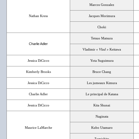
Marcos Gonzalez
Nathan Kress
Jacques Morimura
Choki
Tetsuo Matsura
Charlie Adler
Vladimir
« Vlad »
Keitawa
Jessica DiCicco
Yota Suguimura
Kimberly Brooks
Bruce Chang
Jessica DiCicco
Les jumeaux Kimura
Charlie Adler
Le principal de Katana
Jessica DiCicco
Kita Shunai
Naginata
Maurice LaMarche
Kubo Utamaro
Zumichito