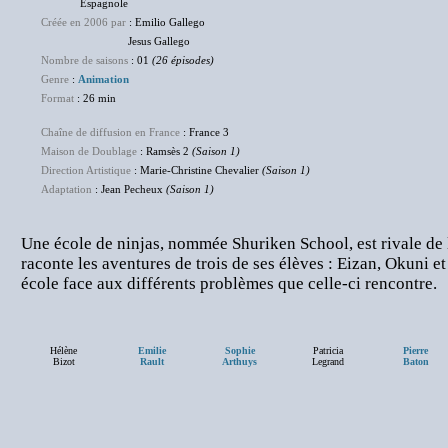
Espagnole
Créée en 2006 par
: Emilio Gallego
Jesus Gallego
Nombre de saisons
: 01
(26 épisodes)
Genre
:
Animation
Format
: 26 min
Chaîne de diffusion en France
: France 3
Maison de Doublage
: Ramsès 2
(Saison 1)
Direction Artistique
: Marie-Christine Chevalier
(Saison 1)
Adaptation
: Jean Pecheux
(Saison 1)
Une école de ninjas, nommée Shuriken School, est rivale de l
raconte les aventures de trois de ses élèves : Eizan, Okuni e
école face aux différents problèmes que celle-ci rencontre.
Hélène
Emilie
Sophie
Patricia
Pierre
Bizot
Rault
Arthuys
Legrand
Baton