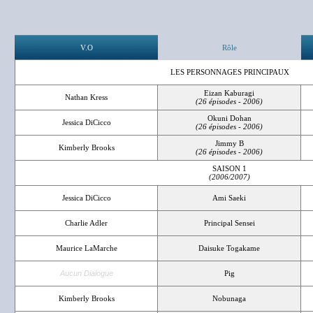
V.O
Rôle
LES PERSONNAGES PRINCIPAUX
Eizan Kaburagi
Nathan Kress
(26 épisodes - 2006)
Okuni Dohan
Jessica DiCicco
(26 épisodes - 2006)
Jimmy B
Kimberly Brooks
(26 épisodes - 2006)
SAISON 1
(2006/2007)
Jessica DiCicco
Ami Saeki
Charlie Adler
Principal Sensei
Maurice LaMarche
Daisuke Togakame
Aucun Dialogue
Pig
Kimberly Brooks
Nobunaga