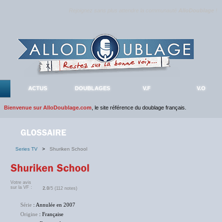
Rejoignez sans plus attendre la communauté
AlloDoublage
!
ACTUS
DOUBLAGES
V.F
V.O
Bienvenue sur AlloDoublage.com
, le site référence du doublage français.
Series TV
>
Shuriken School
Votre avis
sur la VF :
2.0
/5 (112 notes)
Série
: Annulée en 2007
Origine
: Française