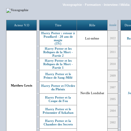
Voxographie
-
Formation
-
Interview / Média
Acteur V.O
Titre
Rôle
Dire
Année
Harry Potter : retour à
Poudlard - 20 ans de
Lui-même
Ba
2022
magie
(TV)
Harry Potter et les
Reliques de la Mort -
2011
Partie 2
Harry Potter et les
Reliques de la Mort -
2010
Partie 1
Harry Potter et le
2009
Prince de Sang-Mêlé
Matthew Lewis
Harry Potter et l'Ordre
2007
du Phénix
Neville Londubat
J
Harry Potter et la
2005
Coupe de Feu
Harry Potter et le
2004
Prisonnier d'Azkaban
Harry Potter et la
2002
Chambre des Secrets