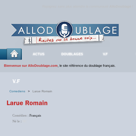
Rejoignez sans plus attendre la communauté
AlloDoublage
!
ACTUS
DOUBLAGES
V.F
Bienvenue sur AlloDoublage.com
, le site référence du doublage français.
Comediens
>
Larue Romain
Comédien
: Français
Né le
:
NC