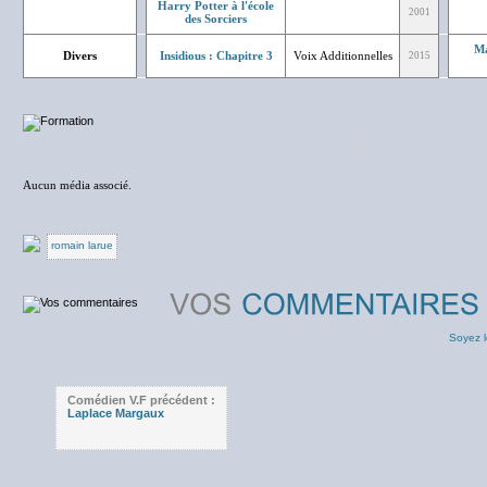
Harry Potter à l'école
2001
des Sorciers
Ma
Divers
Insidious : Chapitre 3
Voix Additionnelles
2015
NC
Aucun média associé.
romain larue
Soyez l
Comédien V.F précédent :
Laplace Margaux