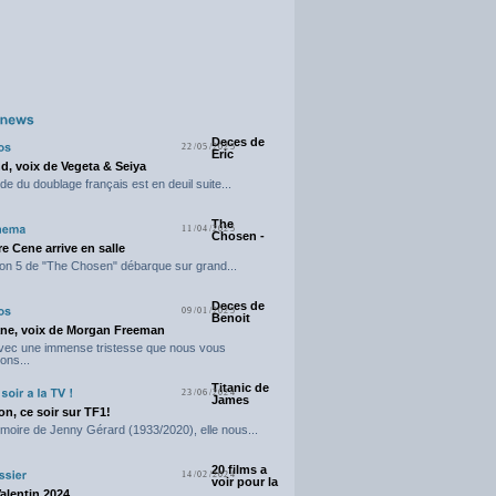
Deces de
22/05/2025
Eric
d, voix de Vegeta & Seiya
e du doublage français est en deuil suite...
The
11/04/2025
Chosen -
e Cene arrive en salle
on 5 de "The Chosen" débarque sur grand...
Deces de
09/01/2025
Benoit
ne, voix de Morgan Freeman
avec une immense tristesse que nous vous
ons...
Titanic de
23/06/2024
James
n, ce soir sur TF1!
moire de Jenny Gérard (1933/2020), elle nous...
20 films a
14/02/2024
voir pour la
Valentin 2024