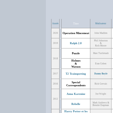
Titre
Année
Réalisateur
Operation Mincemeat
2020
John Madden
Phil Johnston
Ralph 2.0
2019
&
Rich Moore
Puzzle
Marc Turtletaub
2018
Holmes
&
Etan Cohen
Watson
T2 Trainspotting
2017
Danny Boyle
Special
2016
Rick Gervais
Correspondents
Anna Karenine
Joe Wright
2012
Mark Andrews &
Rebelle
Brenda Chapman
Harry Potter et les