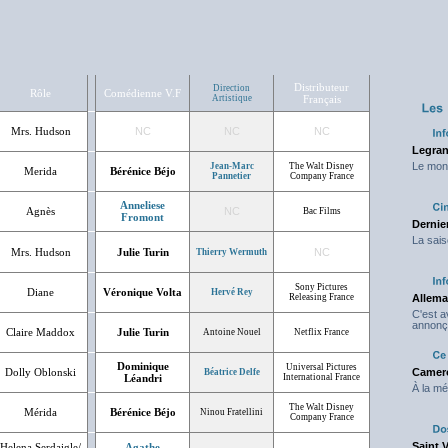
Distributeur
Direction
Rôle
Comédienne V.F
Artistique
Français
Mrs. Hudson
NC
NC
NC
Legran
Le mond
Jean-Marc
The Walt Disney
Merida
Bérénice Béjo
Pannetier
Company France
Anneliese
Agnès
NC
Bac Films
Fromont
Dernier
La sais
Mrs. Hudson
Julie Turin
NC
Thierry Wermuth
Sony Pictures
Diane
Véronique Volta
Hervé Rey
Releasing France
Allema
C'est 
annonç
Claire Maddox
Julie Turin
Antoine Nouel
Netflix France
Dominique
Universal Pictures
Dolly Oblonski
Camero
Béatrice Delfe
Léandri
International France
À la mé
The Walt Disney
Mérida
Bérénice Béjo
Ninou Fratellini
Company France
Saint 
Helena Serdaigle/
Agathe