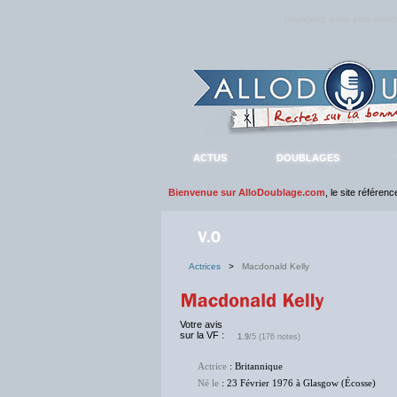
Rejoignez sans plus atte
ACTUS
DOUBLAGES
Bienvenue sur AlloDoublage.com
, le site référen
Actrices
>
Macdonald Kelly
Votre avis
sur la VF :
1.9
/5 (176 notes)
Actrice
: Britannique
Né le
: 23 Février 1976 à Glasgow (Écosse)