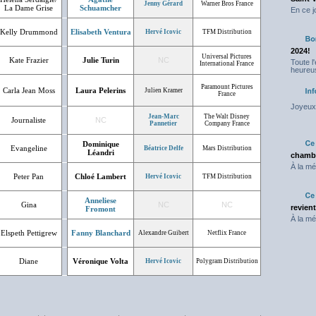
Jenny Gérard
Warner Bros France
La Dame Grise
Schuamcher
En ce j
Kelly Drummond
Elisabeth Ventura
Hervé Icovic
TFM Distribution
2024!
Universal Pictures
Kate Frazier
Julie Turin
NC
Toute l
International France
heureus
Paramount Pictures
Carla Jean Moss
Laura Pelerins
Julien Kramer
France
Joyeux 
Jean-Marc
The Walt Disney
Journaliste
NC
Pannetier
Company France
Dominique
Evangeline
Béatrice Delfe
Mars Distribution
Léandri
chambr
À la mé
Peter Pan
Chloé Lambert
Hervé Icovic
TFM Distribution
Anneliese
Gina
NC
NC
revien
Fromont
À la mé
Elspeth Pettigrew
Fanny Blanchard
Alexandre Guibert
Netflix France
Diane
Véronique Volta
Hervé Icovic
Polygram Distribution