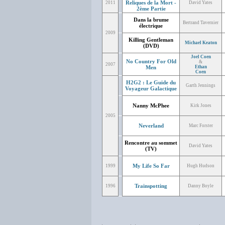
Reliques de la Mort -
2011
David Yates
2ème Partie
Dans la brume
Bertrand Tavernier
électrique
2009
Killing Gentleman
Michael Keaton
(DVD)
Joel Coen
No Country For Old
&
2007
Men
Ethan
Coen
H2G2 : Le Guide du
Garth Jennings
Voyageur Galactique
Nanny McPhee
Kirk Jones
2005
Neverland
Marc Forster
Rencontre au sommet
David Yates
(TV)
My Life So Far
1999
Hugh Hudson
Trainspotting
1996
Danny Boyle