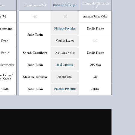
Chaîne de diffusion
ôle
Comédienne V.F
Direction Artistique
T.V
o 74
NC
NC
Amazon Prime Video
eitzmann
Philippe Peythieu
Netflix France
Julie Turin
 Dean
NC
Virginie Ledieu
 Parke
Sarah Cornibert
Karl-Line Heller
Netflix France
 Schroeder
Julie Turin
José Luccioni
OSC Max
acLaine /
Martine Irzenski
Pascale Vital
M6
n Keene
 Smith
Julie Turin
Philippe Peythieu
Jimmy