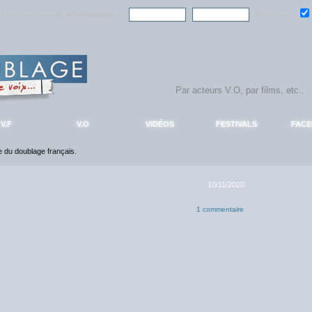
ndre la communauté
AlloDoublage
!
Mémoriser :
V.F
V.O
VIDÉOS
FESTIVALS
FAC
ce du doublage français.
10/11/2020
1 commentaire