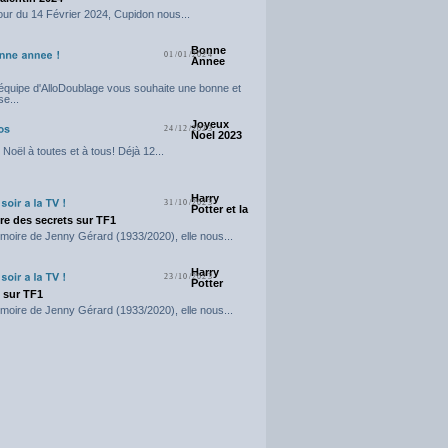
our du 14 Février 2024, Cupidon nous...
Bonne
01/01/2024
Annee
'équipe d'AlloDoublage vous souhaite une bonne et
e...
Joyeux
24/12/2023
Noel 2023
Noël à toutes et à tous! Déjà 12...
Harry
31/10/2023
Potter et la
e des secrets sur TF1
moire de Jenny Gérard (1933/2020), elle nous...
Harry
23/10/2023
Potter
t sur TF1
moire de Jenny Gérard (1933/2020), elle nous...