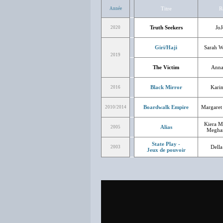
Titre
R
Année
Truth Seekers
JoJ
2020
Giri/Haji
Sarah W
2019
The Victim
Anna
Black Mirror
Karin
2016
Boardwalk Empire
Margaret
2010/2014
Kiera M
Alias
2005
Megha
State Play -
Della
2003
Jeux de pouvoir