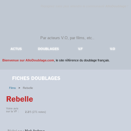
Rejoignez sans plus attendre la communauté
AlloDoublage
!
ACTUS
DOUBLAGES
V.F
V.O
Bienvenue sur AlloDoublage.com
, le site référence du doublage français.
Films
>
Rebelle
Votre avis
sur la VF :
2.2
/5 (271 notes)
Réalisé par
: Mark Andrews