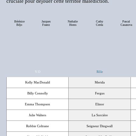
cruciale pour déjouer cette terrible malédiction.
Bérénice
Jacques
Nathalie
Cathy
Pascal
Béjo
Frantz
Homs
Cerda
Casanova
V.O
Rôle
Kelly MacDonald
Merida
Billy Connolly
Fergus
Emma Thompson
Elinor
Julie Walters
La Sorcière
Robbie Coltrane
Seigneur Dingwall