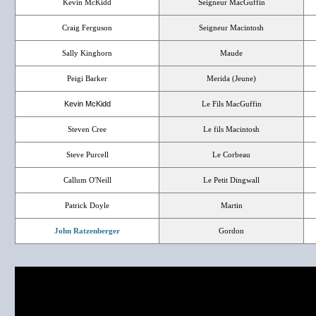
Kevin McKidd
Seigneur MacGuffin
Craig Ferguson
Seigneur Macintosh
Sally Kinghorn
Maude
Peigi Barker
Merida (Jeune)
Kevin McKidd
Le Fils MacGuffin
Steven Cree
Le fils Macintosh
Steve Purcell
Le Corbeau
Callum O'Neill
Le Petit Dingwall
Patrick Doyle
Martin
John Ratzenberger
Gordon