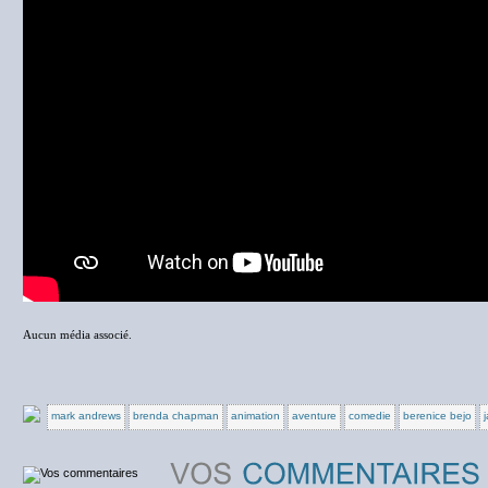
Aucun média associé.
mark andrews
brenda chapman
animation
aventure
comedie
berenice bejo