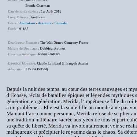
Brenda Chapman
Date de sortie cinéma
: 1er Août 2012
Long Métrage
: Américain
Genre
:
Animation
-
Aventure
-
Comédie
Durée
: 01h35
Distributeur Français
: The Walt Disney Company France
Maison de Doublage
: Dubbing Brothers
Direction Artistique
:
Ninou Fratellini
Direction Musicale
: Claude Lombard & François Asselin
Adaptation
:
Houria Belhadji
Depuis la nuit des temps, au cœur des terres sauvages et my
d’Ecosse, récits de batailles épiques et légendes mythiques 
génération en génération. Merida, l’impétueuse fille du roi F
a un problème… Elle est la seule fille au monde à ne pas vou
Maniant l’arc comme personne, Merida refuse de se plier aux 
une tradition millénaire sacrée aux yeux de tous et particul
sa quête de liberté, Merida va involontairement voir se réal
malheureux et précipiter le royaume dans le chaos. Sa déterm