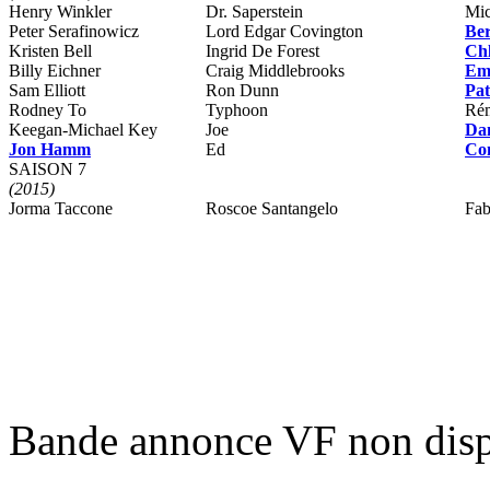
Henry Winkler
Dr. Saperstein
Mic
Peter Serafinowicz
Lord Edgar Covington
Be
Kristen Bell
Ingrid De Forest
Chl
Billy Eichner
Craig Middlebrooks
Em
Sam Elliott
Ron Dunn
Pat
Rodney To
Typhoon
Rém
Keegan-Michael Key
Joe
Dan
Jon Hamm
Ed
Con
SAISON 7
(2015)
Jorma Taccone
Roscoe Santangelo
Fab
Bande annonce VF non disp