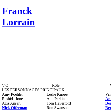
Franck
Lorrain
V.O
Rôle
LES PERSONNAGES PRINCIPAUX
Amy Poehler
Leslie Knope
Val
Rashida Jones
Ann Perkins
An
Aziz Ansari
Tom Haverford
Be
Nick Offerman
Ron Swanson
Be