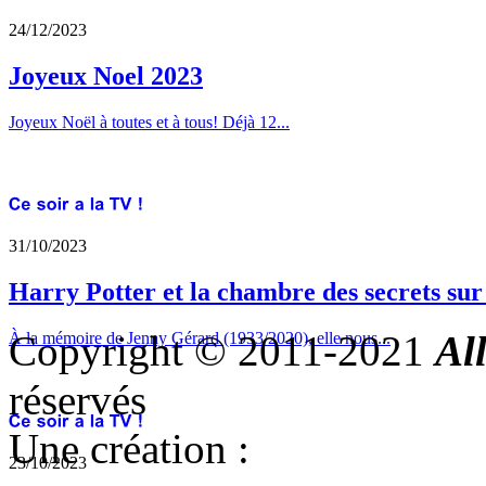
24/12/2023
Joyeux Noel 2023
Joyeux Noël à toutes et à tous! Déjà 12...
31/10/2023
Harry Potter et la chambre des secrets su
Copyright © 2011-2021
Al
À la mémoire de Jenny Gérard (1933/2020), elle nous...
réservés
Une création :
23/10/2023