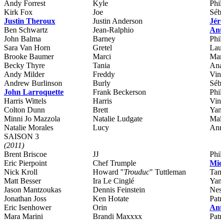
Andy Forrest
Kyle
Phi
Kirk Fox
Joe
Séb
Justin Theroux
Justin Anderson
Jé
Ben Schwartz
Jean-Ralphio
An
John Balma
Barney
Phi
Sara Van Horn
Gretel
Lau
Brooke Baumer
Marci
Mar
Becky Thyre
Tania
Ana
Andy Milder
Freddy
Vin
Andrew Burlinson
Burly
Séb
John Larroquette
Frank Beckerson
Phi
Harris Wittels
Harris
Vin
Colton Dunn
Brett
Yan
Minni Jo Mazzola
Natalie Ludgate
Maï
Natalie Morales
Lucy
Ann
SAISON 3
(2011)
Brent Briscoe
JJ
Phi
Eric Pierpoint
Chef Trumple
Mic
Nick Kroll
Howard "
Trouduc
" Tuttleman
Ta
Matt Besser
Ira Le Cinglé
Yan
Jason Mantzoukas
Dennis Feinstein
Nes
Jonathan Joss
Ken Hotate
Pat
Eric Isenhower
Orin
An
Mara Marini
Brandi Maxxxx
Pat