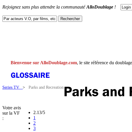
Rejoignez sans plus attendre la communauté
AlloDoublage
!
ACTUS
DOUBLAGES
V.F
V.O
FACEBOOK
CONTACT
Bienvenue sur AlloDoublage.com
, le site référence du doublage
Series TV
>
Parks and Recreation
Votre avis
2.13/5
sur la VF
1
:
2
3