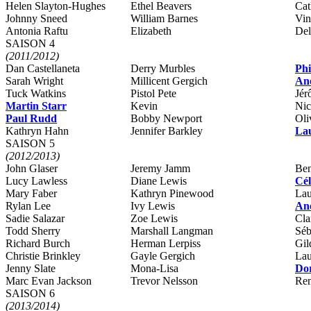
Helen Slayton-Hughes
Ethel Beavers
Cat
Johnny Sneed
William Barnes
Vin
Antonia Raftu
Elizabeth
Del
SAISON 4
(2011/2012)
Dan Castellaneta
Derry Murbles
Phi
Sarah Wright
Millicent Gergich
An
Tuck Watkins
Pistol Pete
Jér
Martin Starr
Kevin
Nic
Paul Rudd
Bobby Newport
Oli
Kathryn Hahn
Jennifer Barkley
La
SAISON 5
(2012/2013)
John Glaser
Jeremy Jamm
Ben
Lucy Lawless
Diane Lewis
Cél
Mary Faber
Kathryn Pinewood
Lau
Rylan Lee
Ivy Lewis
An
Sadie Salazar
Zoe Lewis
Cla
Todd Sherry
Marshall Langman
Séb
Richard Burch
Herman Lerpiss
Gil
Christie Brinkley
Gayle Gergich
Lau
Jenny Slate
Mona-Lisa
Dor
Marc Evan Jackson
Trevor Nelsson
Re
SAISON 6
(2013/2014)