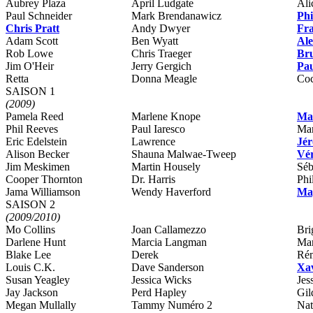
Aubrey Plaza
April Ludgate
Ali
Paul Schneider
Mark Brendanawicz
Phi
Chris Pratt
Andy Dwyer
Fr
Adam Scott
Ben Wyatt
Ale
Rob Lowe
Chris Traeger
Br
Jim O'Heir
Jerry Gergich
Pa
Retta
Donna Meagle
Coc
SAISON 1
(2009)
Pamela Reed
Marlene Knope
Ma
Phil Reeves
Paul Iaresco
Mar
Eric Edelstein
Lawrence
Jé
Alison Becker
Shauna Malwae-Tweep
Vé
Jim Meskimen
Martin Housely
Séb
Cooper Thornton
Dr. Harris
Phi
Jama Williamson
Wendy Haverford
Ma
SAISON 2
(2009/2010)
Mo Collins
Joan Callamezzo
Bri
Darlene Hunt
Marcia Langman
Mar
Blake Lee
Derek
Rém
Louis C.K.
Dave Sanderson
Xa
Susan Yeagley
Jessica Wicks
Jes
Jay Jackson
Perd Hapley
Gil
Megan Mullally
Tammy Numéro 2
Nat