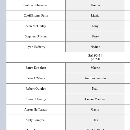
Siobhan Shanahan
Donna
Caoilfhionn Dunn
Lizzie
Sean McGinley
Tony
Stephen O'Brien
Terry
Lynn Rafferty
Nadine
SAISON 4
(2013)
Barry Keoghan
Wayne
Peter O'Meara
Andrew Reddin
Robert Quigley
Niall
Kieran O'Reilly
Ciarán Madden
Aaron Heffernan
Gavin
Kelly Campbell
Una