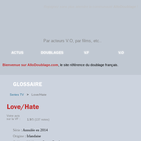
Rejoignez sans plus attendre la communauté
AlloDoublage
!
ACTUS
DOUBLAGES
V.F
V.O
Bienvenue sur AlloDoublage.com
, le site référence du doublage français.
Series TV
>
Love/Hate
Votre avis
sur la VF :
1.9
/5 (137 notes)
Série
: Annulée en 2014
Origine
: Irlandaise