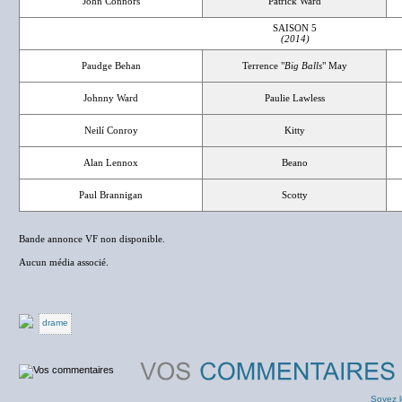
John Connors
Patrick Ward
SAISON 5
(2014)
Paudge Behan
Terrence "
Big Balls
" May
Johnny Ward
Paulie Lawless
Neilí Conroy
Kitty
Alan Lennox
Beano
Paul Brannigan
Scotty
Bande annonce VF non disponible.
Aucun média associé.
drame
Soyez l