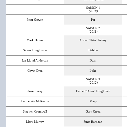
SAISON 1
(2010)
Peter Gowen
Pat
SAISON 2
(2011)
Mark Dunne
Adrian "
Ado
" Kenny
Susan Loughnane
Debbie
Ian Lloyd Anderson
Dean
Gavin Drea
Luke
SAISON 3
(2012)
Jason Barry
Daniel "
Dano
" Loughman
Bernadette McKenna
Mags
Stephen Cromwell
Gary Creed
Mary Murray
Janet Hartigan