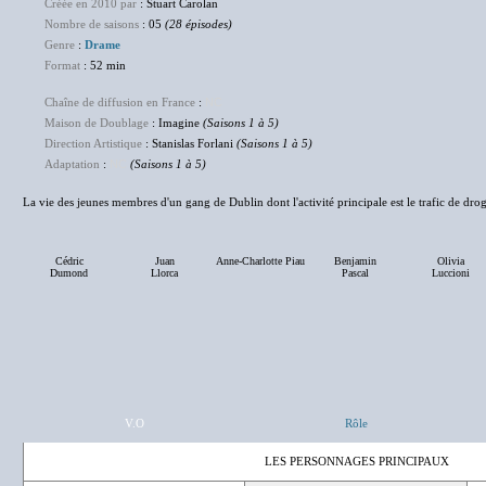
Créée en 2010 par
: Stuart Carolan
Nombre de saisons
: 05
(28 épisodes)
Genre
:
Drame
Format
: 52 min
Chaîne de diffusion en France
:
NC
Maison de Doublage
: Imagine
(Saisons 1 à 5)
Direction Artistique
: Stanislas Forlani
(Saisons 1 à 5)
Adaptation
:
NC
(Saisons 1 à 5)
La vie des jeunes membres d'un gang de Dublin dont l'activité principale est le trafic de drog
Cédric
Juan
Anne-Charlotte Piau
Benjamin
Olivia
Dumond
Llorca
Pascal
Luccioni
V.O
Rôle
LES PERSONNAGES PRINCIPAUX