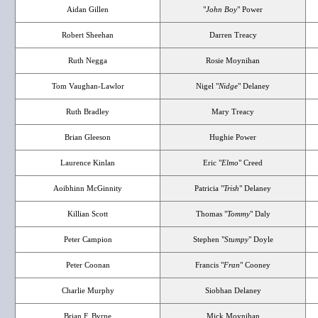
Aidan Gillen
"
John Boy
" Power
Robert Sheehan
Darren Treacy
Ruth Negga
Rosie Moynihan
Tom Vaughan-Lawlor
Nigel "
Nidge
" Delaney
Ruth Bradley
Mary Treacy
Brian Gleeson
Hughie Power
Laurence Kinlan
Eric "
Elmo
" Creed
Aoibhinn McGinnity
Patricia "
Trish
" Delaney
Killian Scott
Thomas "
Tommy
" Daly
Peter Campion
Stephen "
Stumpy
" Doyle
Peter Coonan
Francis "
Fran
" Cooney
Charlie Murphy
Siobhan Delaney
Brian F. Byrne
Mick Moynihan