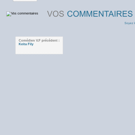
Soyez l
Comédien V.F précédent :
Keita Fily