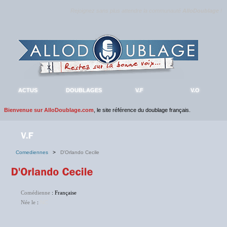
Rejoignez sans plus attendre la communauté
AlloDoublage
!
ACTUS
DOUBLAGES
V.F
V.O
Bienvenue sur AlloDoublage.com
, le site référence du doublage français.
Comediennes
>
D'Orlando Cecile
Comédienne
: Française
Née le
:
NC