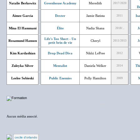
Natalie Berkowitz
Greenhouse Academy
Meredith
2017/2020
D
Aimee Garcia
Dexter
Jamie Batista
Is
2011
Mina El Hammani
Élite
Nadia Shana
J
2018/...
Life's Too Short - Un
Rosamund Hanson
Cheryl
J
2011/2013
petit brin de vie
Kim Kardashian
Drop Dead Diva
Nikki LePree
2012
Zuleyka Silver
Mentalist
Daniela Welker
Th
2014
Leelee Sobieski
Public Enemies
Polly Hamilton
M
2009
NC
Aucun média associé.
cecile d'orlando