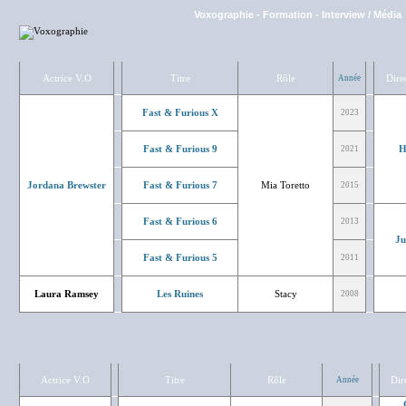
Voxographie
-
Formation
-
Interview / Média
Actrice V.O
Titre
Rôle
Dire
Année
Fast & Furious X
2023
Fast & Furious 9
H
2021
Jordana Brewster
Fast & Furious 7
Mia Toretto
2015
Fast & Furious 6
2013
Ju
Fast & Furious 5
2011
Laura Ramsey
Les Ruines
Stacy
2008
Actrice V.O
Titre
Rôle
Dir
Année