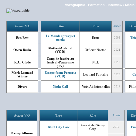
Voxographie
-
Formation
-
Interview / Média
Acteur V.O
Titre
Rôle
Dire
Année
Le Monde (presque)
Ben Best
Ernie
Thi
2009
perdu
Mother/Android
Owen Burke
Officier Norton
2021
(VOD)
Coup de foudre au
K.C. Clyde
festival d'automne
Nick
2019
(TV)
Mark Leonard
Escape from Pretoria
Leonard Fontaine
Cy
2020
Winter
(VOD)
Divers
Night Call
Voix Additionnelles
Phil
2014
Acteur V.O
Titre
Rôle
Dir
Année
Avocat de l'Army
Bluff City Law
Em
2019
Corp
Kenny Alfonso