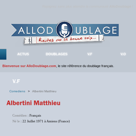
Rejoignez sans plus attendre la communauté
AlloDoublage
!
ACTUS
DOUBLAGES
V.F
V.O
Bienvenue sur AlloDoublage.com
, le site référence du doublage français.
Comediens
>
Albertini Matthieu
Comédien
: Français
Né le
: 22 Juillet 1971 à Amiens (France)