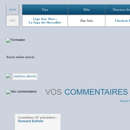
Titre
Rôle
Direction Art
Année
Lego Star Wars :
Han Solo
Charlyne P
2022
La Saga des Skywalker
NC
Aucun média associé.
matthieu albertini
Soyez l
Comédien V.F précédent :
Dumand Esthele