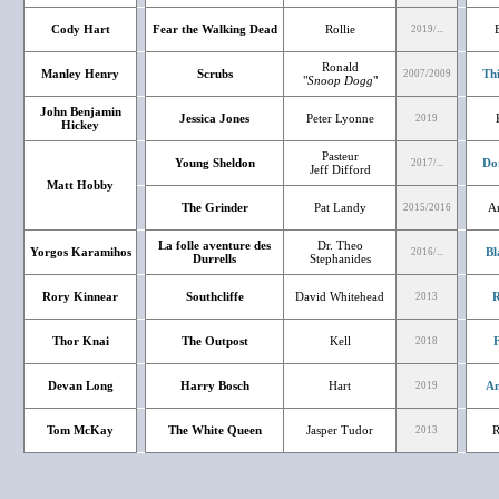
Cody Hart
Fear the Walking Dead
Rollie
2019/...
Ronald
Manley Henry
Scrubs
Th
2007/2009
"
Snoop Dogg
"
John Benjamin
Jessica Jones
Peter Lyonne
2019
Hickey
Pasteur
Young Sheldon
Do
2017/...
Jeff Difford
Matt Hobby
The Grinder
Pat Landy
A
2015/2016
La folle aventure des
Dr. Theo
Yorgos Karamihos
Bl
2016/...
Durrells
Stephanides
Rory Kinnear
Southcliffe
David Whitehead
R
2013
Thor Knai
The Outpost
Kell
F
2018
Devan Long
Harry Bosch
Hart
An
2019
Tom McKay
The White Queen
Jasper Tudor
R
2013