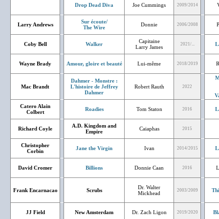
Drop Dead Diva
Joe Cummings
2009/2014
Sur écoute/
Larry Andrews
Donnie
P
2006/2008
The Wire
Capitaine
Coby Bell
Walker
L
2021/...
Larry James
Wayne Brady
Amour, gloire et beauté
Lui-même
R
2018/2019
M
Dahmer - Monstre :
Mac Brandt
L'histoire de Jeffrey
Robert Rauth
2022
Dahmer
V
Catero Alain
Roadies
Tom Staton
L
2016
Colbert
A.D. Kingdom and
Richard Coyle
Caiaphas
2015
Empire
Christopher
Jane the Virgin
Ivan
L
2014/2015
Corbin
David Cromer
Billions
Donnie Caan
L
2016
Dr. Walter
Frank Encarnacao
Scrubs
Th
2003/2009
Mickhead
JJ Field
New Amsterdam
Dr. Zach Ligon
Bl
2019/2020