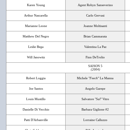
Karen Young
Agent Robyn Sanseverino
Arthur Nascarella
Carlo Gervasi
Marianne Leone
Joanne Moltisanti
Matthew Del Negro
Brian Cammarata
Leslie Bega
Valentina La Paz
Will Janowitz
Finn DeTrolio
SAISON 5
(2004)
Robert Loggia
Michele "
Feech
" La Manna
Joe Santos
Angelo Garepe
Louis Mustillo
Salvatore "
Sal
" Vitro
Danielle Di Vecchio
Barbara Giglione #2
Patti D'Arbanville
Lorraine Calluzzo