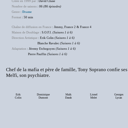
Créée en 1999 par
: David Chase
Nombre de saisons
: 06
(86 épisodes)
Genre
:
Drame
Format
: 50 min
Chaîne de diffusion en France
: Jimmy, France 2 & France 4
Maison de Doublage
: S.O.F.I.
(Saisons 1 à 6)
Direction Artistique
: Erik Colin
(Saisons 1 à 6)
Blanche Ravalec
(Saisons 1 à 6)
Adaptation
: Jéremy Etchegoyen
(Saisons 1 à 6)
Pierre Pauffin
(Saisons 1 à 6)
Chef de la mafia et père de famille, Tony Soprano confie ses
Melfi, son psychiatre.
Erik
Dominique
Maïk
Lionel
Georges
Colin
Dumont
Darah
Melet
Lycan