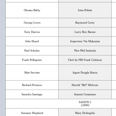
Oksana Babiy
Irina Peltsin
George Loros
Raymond Curto
Tony Darrow
Larry Boy Barese
John Heard
Inspecteur Vin Makazian
Paul Schulze
Père Phil Intintola
Frank Pellegrino
Chef du FBI Frank Cubitoso
Matt Servitto
Agent Dwight Harris
Richard Portnow
Harold "
Mel
" Melvoin
Saundra Santiago
Jeannie Cusamano
SAISON 2
(2000)
Suzanne Shepherd
Mary DeAngelis