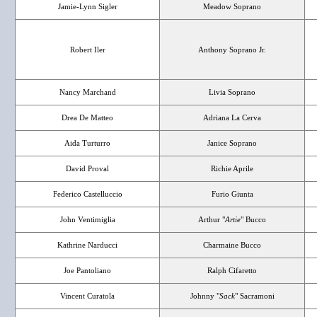
Jamie-Lynn Sigler
Meadow Soprano
Robert Iler
Anthony Soprano Jr.
Nancy Marchand
Livia Soprano
Drea De Matteo
Adriana La Cerva
Aida Turturro
Janice Soprano
David Proval
Richie Aprile
Federico Castelluccio
Furio Giunta
John Ventimiglia
Arthur "
Artie
" Bucco
Kathrine Narducci
Charmaine Bucco
Joe Pantoliano
Ralph Cifaretto
Vincent Curatola
Johnny "
Sack
" Sacramoni