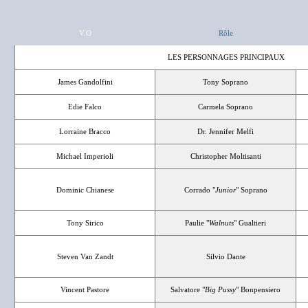
V.O
Rôle
LES PERSONNAGES PRINCIPAUX
James Gandolfini
Tony Soprano
Edie Falco
Carmela Soprano
Lorraine Bracco
Dr. Jennifer Melfi
Michael Imperioli
Christopher Moltisanti
Dominic Chianese
Corrado "
Junior
" Soprano
Tony Sirico
Paulie "
Walnuts
" Gualtieri
Steven Van Zandt
Silvio Dante
Vincent Pastore
Salvatore "
Big Pussy
" Bonpensiero