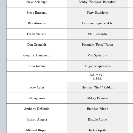
Steve Schirripa
Bobby "
Baccala
" Baccalieri
Steve Buscemi
Tony Blundetto
Ray Abruzzo
Carmine Lupertazzi Jr.
Frank Vincent
Phil Leotardo
Dan Grimaldi
Pasquale "
Patsy
" Parisi
Joseph R. Gannascoli
Vito Spatafore
Toni Kalem
Angie Bonpensiero
SAISON 1
(1999)
Jerry Adler
Herman "
Hesh
" Rabkin
Al Sapienza
Mikey Palmice
Anthony DeSando
Brendan Filone
Sharon Angela
Rosalie Aprile
Michael Rispoli
Jackie Aprile