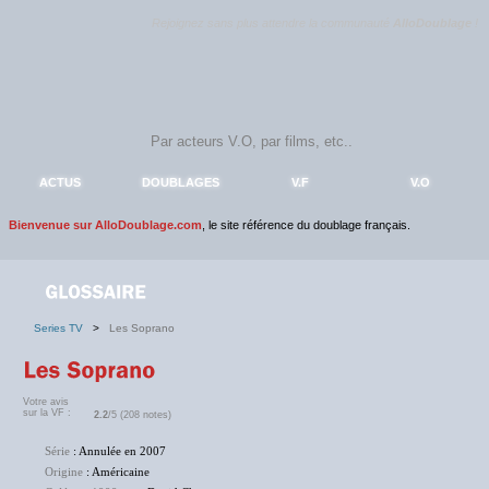
Rejoignez sans plus attendre la communauté
AlloDoublage
!
ACTUS
DOUBLAGES
V.F
V.O
Bienvenue sur AlloDoublage.com
, le site référence du doublage français.
Series TV
>
Les Soprano
Votre avis
sur la VF :
2.2
/5 (208 notes)
Série
: Annulée en 2007
Origine
: Américaine