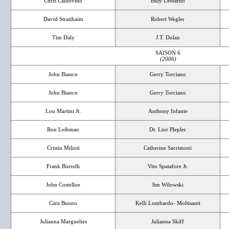
Chris Caldovino
Billy Leotardo
David Straithaim
Robert Wegler
Tim Daly
J.T. Dolan
SAISON 6
(2006)
John Bianco
Gerry Torciano
John Bianco
Gerry Torciano
Lou Martini Jr.
Anthony Infante
Ron Leibman
Dr. Lior Plepler
Cristin Milioti
Catherine Sacrimoni
Frank Borrelli
Vito Spatafore Jr.
John Costelloe
Jim Wilowski
Cara Buono
Kelli Lombardo- Moltisanti
Julianna Marguelies
Julianna Skiff