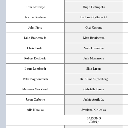
Tom Aldredge
Hugh DeAngelis
Nicole Burdette
Barbara Giglione #1
John Fiore
Gigi Cestone
Lillo Brancato Jr.
Matt Bevilacqua
Chris Tardio
Sean Gismonte
Robert Desiderio
Jack Massarone
Louis Lombardi
Skip Lipari
Peter Bogdonavich
Dr. Elliot Kupferberg
Maureen Van Zandt
Gabriella Dante
Jason Cerbone
Jackie Aprile Jr.
Alla Kliouka
Svetlana Kirilenko
SAISON 3
(2001)