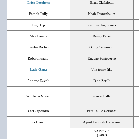
Erica Leerhsen
Birgit Olafsdottir
Patrick Tully
Noah Tannenbaum
Tony Lip
Carmine Lupertazzi
Max Casella
Benny Fazio
Denise Borino
Ginny Sacramoni
Robert Funaro
Eugene Pontecorvo
Lady Gaga
Une jeune fille
Andrew Davoli
Dino Zerilli
Annabella Sciorra
Gloria Trillo
Carl Capotorto
Petit Paulie Germani
Lola Glaudini
Agent Deborah Ciccerone
SAISON 4
(2002)