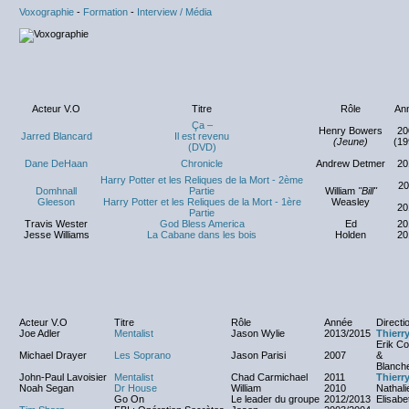
Voxographie
-
Formation
-
Interview / Média
Acteur V.O
Titre
Rôle
An
Ça –
Henry Bowers
20
Jarred Blancard
Il est revenu
(Jeune)
(19
(DVD)
Dane DeHaan
Chronicle
Andrew Detmer
20
Harry Potter et les Reliques de la Mort - 2ème
20
Domhnall
Partie
William
"Bill"
Gleeson
Harry Potter et les Reliques de la Mort - 1ère
Weasley
20
Partie
Travis Wester
God Bless America
Ed
20
Jesse Williams
La Cabane dans les bois
Holden
20
Acteur V.O
Titre
Rôle
Année
Directio
Joe Adler
Mentalist
Jason Wylie
2013/2015
Thierr
Erik Co
Michael Drayer
Les Soprano
Jason Parisi
2007
&
Blanch
John-Paul Lavoisier
Mentalist
Chad Carmichael
2011
Thierr
Noah Segan
Dr House
William
2010
Nathali
Go On
Le leader du groupe
2012/2013
Elisabe