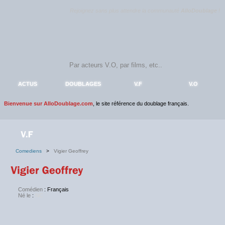
Rejoignez sans plus attendre la communauté
AlloDoublage
!
ACTUS
DOUBLAGES
V.F
V.O
Bienvenue sur AlloDoublage.com
, le site référence du doublage français.
Comediens
>
Vigier Geoffrey
Comédien
: Français
Né le
:
NC