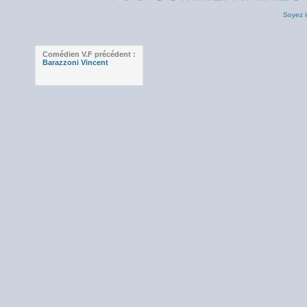
Soyez l
Comédien V.F précédent :
Barazzoni Vincent