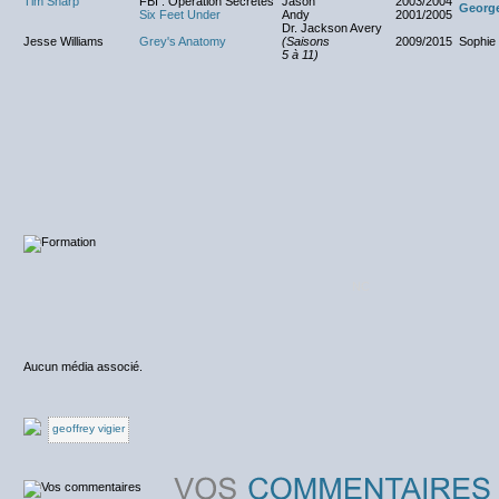
Tim Sharp
FBI : Opération Secrètes
Jason
2003/2004
Georg
Six Feet Under
Andy
2001/2005
Dr. Jackson Avery
Jesse Williams
Grey's Anatomy
(Saisons
2009/2015
Sophie
5 à 11)
NC
Aucun média associé.
geoffrey vigier