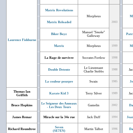
Matrix Revolutions
Morpheus
Mi
Matrix Reloaded
2003
Manuel "
Smoke
"
Biker Boyz
Patr
Galloway
Laurence Fishburne
Matrix
Morpheus
Mi
1999
La Rage de survivre
Socrates Fortlow
1998
Le Lieutenant
Double Detente
Jac
1988
Charlie Stobbs
La couleur pourpre
Swain
J
1985
Thomas Ian
Karate Kid 3
Terry Silver
Jac
1989
Griffith
Le Seigneur des Anneaux
Bruce Hopkins
Gamelin
Da
2002
- Les Deux Tours
James Remar
Miracle sur la 34e rue
Jack Duff
Jean
1994
Seven
Richard Roundtree
Martin Talbot
Da
1996
(SE7EN)