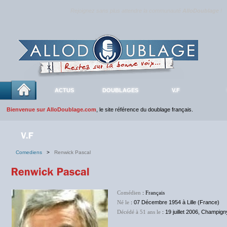
Rejoignez sans plus attendre la communauté
AlloDoublage
!
ACTUS
DOUBLAGES
V.F
Bienvenue sur AlloDoublage.com
, le site référence du doublage français.
Comediens
>
Renwick Pascal
Comédien
: Français
Né le
:
07 Décembre 1954 à Lille (France)
Décédé à 51 ans le
:
19 juillet 2006, Champig