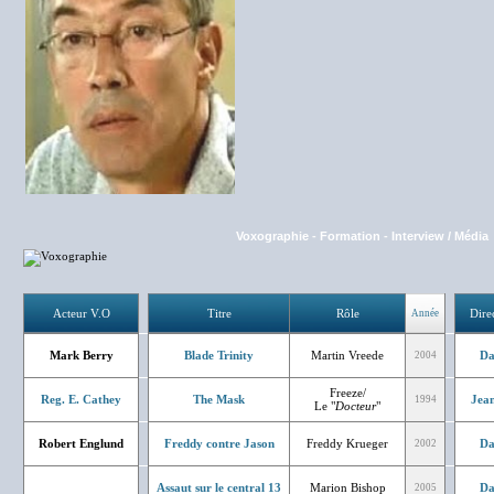
Voxographie
-
Formation
-
Interview / Média
Acteur V.O
Titre
Rôle
Dire
Année
Mark Berry
Blade Trinity
Martin Vreede
Da
2004
Freeze/
Reg. E. Cathey
The Mask
Jean
1994
Le "
Docteur
"
Robert Englund
Freddy contre Jason
Freddy Krueger
Da
2002
Assaut sur le central 13
Marion Bishop
Da
2005