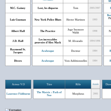
M
M.C. Gainey
Lost, les disparus
Tom
2005/2007
Ber
Ph
Luis Guzman
New York Police Blues
Hector Martinez
1993
Juge Seymore
Albert Hall
The Practice
N
1998
Walsh
Les incroyables
J.D. Hall
M. Alvarado
1994/1996
pouvoirs d'Alex Mack
Raymond St.
Arabesque
Docteur
B
1984
Jacques
Divers
Arabesque
Voix Additionnelles
B
1984
Acteur V.O
Titre
Rôle
Dire
Année
The Matrix : Path of
Laurence Fishburne
Morpheus
2005
Neo