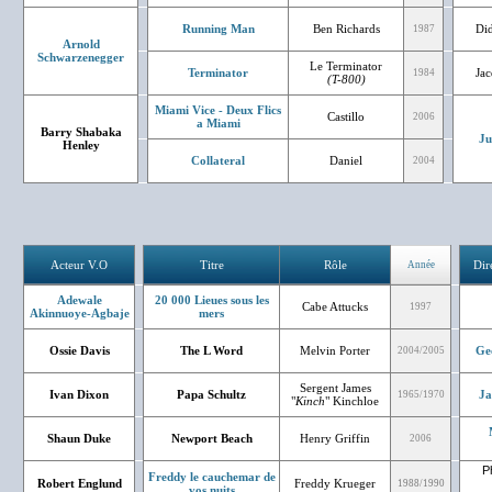
Running Man
Ben Richards
Did
1987
Arnold
Schwarzenegger
Le Terminator
Terminator
Ja
1984
(T-800)
Miami Vice - Deux Flics
Castillo
2006
a Miami
Barry Shabaka
Ju
Henley
Collateral
Daniel
2004
Acteur V.O
Titre
Rôle
Dir
Année
Adewale
20 000 Lieues sous les
Cabe Attucks
1997
Akinnuoye-Agbaje
mers
Ossie Davis
The L Word
Melvin Porter
Ge
2004/2005
Sergent James
Ivan Dixon
Papa Schultz
Ja
1965/1970
"
Kinch
" Kinchloe
Shaun Duke
Newport Beach
Henry Griffin
2006
P
Freddy le cauchemar de
Robert Englund
Freddy Krueger
1988/1990
vos nuits