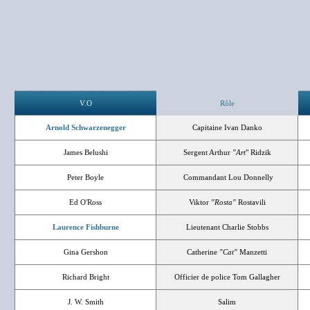
V.O
Rôle
Arnold Schwarzenegger
Capitaine Ivan Danko
James Belushi
Sergent Arthur
"Art
" Ridzik
Peter Boyle
Commandant Lou Donnelly
Ed O'Ross
Viktor
"Rosta"
Rostavili
Laurence Fishburne
Lieutenant Charlie Stobbs
Gina Gershon
Catherine
"Cat"
Manzetti
Richard Bright
Officier de police Tom Gallagher
J. W. Smith
Salim