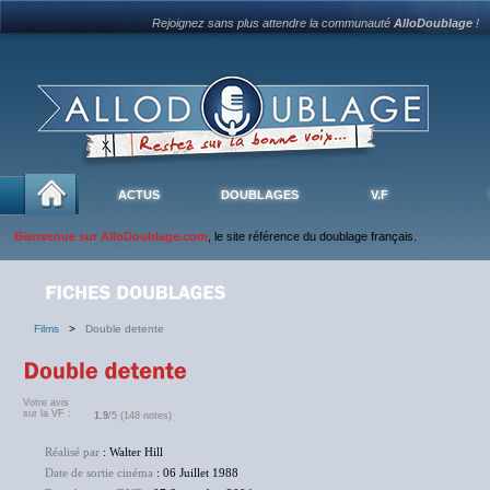
Rejoignez sans plus attendre la communauté
AlloDoublage
!
ACTUS
DOUBLAGES
V.F
Bienvenue sur AlloDoublage.com
, le site référence du doublage français.
Films
>
Double detente
Votre avis
sur la VF :
1.9
/5 (148 notes)
Réalisé par
: Walter Hill
Date de sortie cinéma
: 06 Juillet 1988