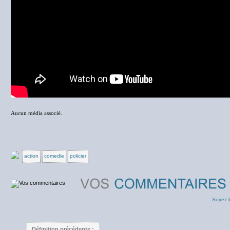
Aucun média associé.
action
comedie
policier
Soyez l
Définition précédente :