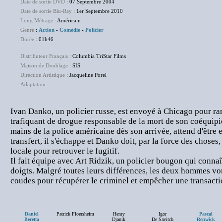
Date de sortie DVD
: 07 Septembre 2004
Date de sortie Blu-Ray
: 1er Septembre 2010
Long Métrage
: Américain
Genre
:
Action
-
Comédie
-
Policier
Durée
: 01h46
Distributeur Français
: Columbia TriStar Films
Maison de Doublage
: SIS
Direction Artistique
: Jacqueline Porel
Adaptation
:
NC
Ivan Danko, un policier russe, est envoyé à Chicago pour ra
trafiquant de drogue responsable de la mort de son coéquipi
mains de la police américaine dès son arrivée, attend d'être 
transfert, il s'échappe et Danko doit, par la force des choses, 
locale pour retrouver le fugitif.
Il fait équipe avec Art Ridzik, un policier bougon qui connaî
doigts. Malgré toutes leurs différences, les deux hommes von
coudes pour récupérer le criminel et empêcher une transact
Daniel
Patrick Floersheim
Henry
Igor
Pascal
Beretta
Djanik
De Savitch
Renwick