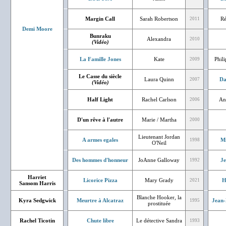
Margin Call
Sarah Robertson
Ré
2011
Demi Moore
Bunraku
Alexandra
2010
(Vidéo)
La Famille Jones
Kate
Phil
2009
Le Casse du siècle
Laura Quinn
Da
2007
(Vidéo)
Half Light
Rachel Carlson
An
2006
D'un rêve à l'autre
Marie / Martha
2000
Lieutenant Jordan
A armes egales
Mi
1998
O'Neil
Des hommes d'honneur
JoAnne Galloway
J
1992
Harriet
Licorice Pizza
Mary Grady
H
2021
Sansom Harris
Blanche Hooker, la
Kyra Sedgwick
Meurtre à Alcatraz
Jean-
1995
prostituée
Rachel Ticotin
Chute libre
Le détective Sandra
1993