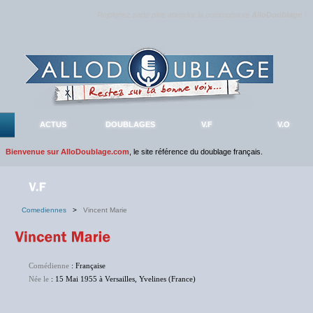
Rejoignez sans plus attendre la communauté
AlloDoublage
!
ACTUS
DOUBLAGES
V.F
V.O
Bienvenue sur AlloDoublage.com
, le site référence du doublage français.
Comediennes
>
Vincent Marie
Comédienne
: Française
Née le
: 15 Mai 1955 à Versailles, Yvelines (France)