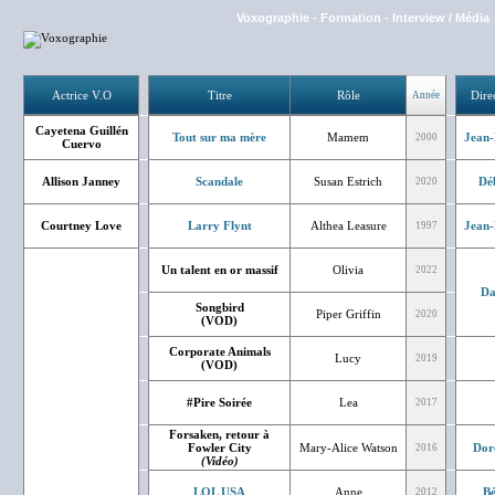
Voxographie
-
Formation
-
Interview / Média
Actrice V.O
Titre
Rôle
Dire
Année
Cayetena Guillén
Tout sur ma mère
Mamem
Jean-
2000
Cuervo
Allison Janney
Scandale
Susan Estrich
Dé
2020
Courtney Love
Larry Flynt
Althea Leasure
Jean-
1997
Un talent en or massif
Olivia
2022
Da
Songbird
Piper Griffin
2020
(VOD)
Corporate Animals
Lucy
2019
(VOD)
#Pire Soirée
Lea
2017
Forsaken, retour à
Fowler City
Mary-Alice Watson
Dor
2016
(Vidéo)
LOL USA
Anne
Bé
2012