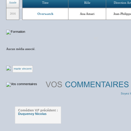
Titre
Rôle
Direction Art
Année
Overwatch
Ana Amari
Jean-Philippe
2016
NC
Aucun média associé.
marie vincent
Soyez l
Comédien V.F précédent :
Duquenoy Nicolas