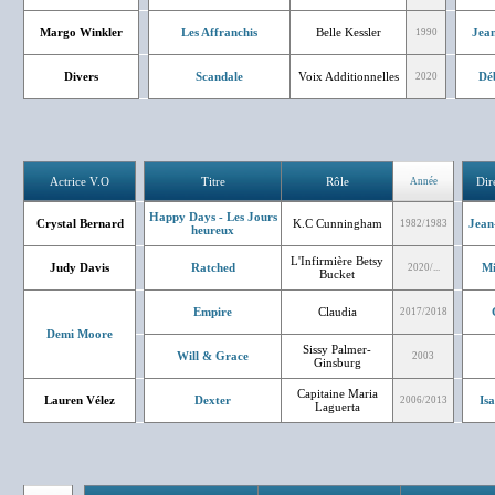
Margo Winkler
Les Affranchis
Belle Kessler
Jean
1990
Divers
Scandale
Voix Additionnelles
Dé
2020
Actrice V.O
Titre
Rôle
Dir
Année
Happy Days - Les Jours
Crystal Bernard
K.C Cunningham
Jean
1982/1983
heureux
L'Infirmière Betsy
Judy Davis
Ratched
Mi
2020/...
Bucket
Empire
Claudia
2017/2018
Demi Moore
Sissy Palmer-
Will & Grace
2003
Ginsburg
Capitaine Maria
Lauren Vélez
Dexter
Is
2006/2013
Laguerta