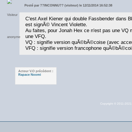
Posté par
??INCONNU?? (visiteur) le 12/11/2014 16:52:38
C'est Axel Kiener qui double Fassbender dans Bl
est signÃ© Vincent Violette.
Au faites, pour Jonah Hex ce n'est pas une VQ 
une VFQ.
VQ : signifie version quÃ©bÃ©coise (avec acce
VFQ : signifie version francophone quÃ©bÃ©cois
Acteur V.O précédent :
Rapace Noomi
Copyright © 2011-202