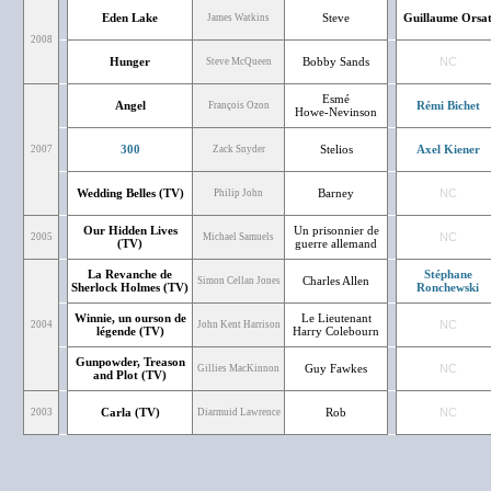
Eden Lake
Steve
Guillaume Orsa
James Watkins
2008
Hunger
Bobby Sands
NC
Steve McQueen
Esmé
Angel
Rémi Bichet
François Ozon
Howe-Nevinson
300
Stelios
Axel Kiener
2007
Zack Snyder
Wedding Belles (TV)
Barney
NC
Philip John
Our Hidden Lives
Un prisonnier de
NC
2005
Michael Samuels
(TV)
guerre allemand
La Revanche de
Stéphane
Charles Allen
Simon Cellan Jones
Sherlock Holmes (TV)
Ronchewski
Winnie, un ourson de
Le Lieutenant
NC
2004
John Kent Harrison
légende (TV)
Harry Colebourn
Gunpowder, Treason
Guy Fawkes
NC
Gillies MacKinnon
and Plot (TV)
Carla (TV)
Rob
NC
2003
Diarmuid Lawrence