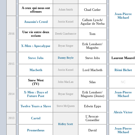
A ceux qui nous ont
Chad Cutler
Adam Smith
offenses
Jean-Pierre
Michael
Callum Lynch/
Assassin's Creed
Justin Kurzel
Aguilar de Nerha
Une vie entre deux
Tom
2016
Derek Cianfrancce
océans
Erik Lensherr/
X-Men : Apocalypse
Bryan Singer
Magnéto
Steve Jobs
Steve Jobs
Laurent Maurel
Danny Boyle
2015
Macbeth
Lord Macbeth
Rémi Bichet
Justin Kurzel
Snow West
Silas
NC
John MacLan
(TV)
X-Men : Days of
Erik Lensherr/
Jean-Pierre
2014
Bryan Singer
Future Past
Magneto (Jeune)
Michael
Twelve Years a Slave
Edwin Epps
Steve McQueen
Alexis Victor
L'Avocat-
Cartel
2013
Conseiller
Ridley Scott
Jean-Pierre
Prometheus
David
Michael