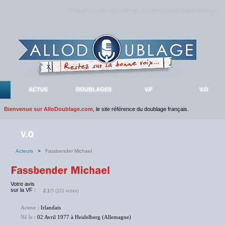
Rejoignez sans plus attendre la communauté
AlloDoublage
!
ACTUS
DOUBLAGES
V.F
V.O
Bienvenue sur AlloDoublage.com
, le site référence du doublage français.
Acteurs
>
Fassbender Michael
Votre avis
sur la VF :
2.1
/5 (221 notes)
Acteur
: Irlandais
Né le
: 02 Avril 1977 à Heidelberg (Allemagne)