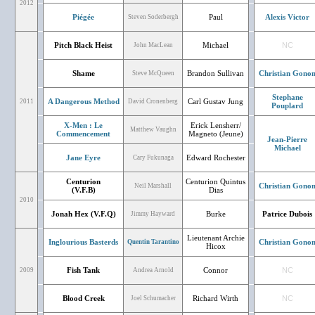
2012
Piégée
Paul
Alexis Victor
Steven Soderbergh
Pitch Black Heist
Michael
NC
John MacLean
Shame
Brandon Sullivan
Christian Gono
Steve McQueen
Stephane
A Dangerous Method
Carl Gustav Jung
2011
David Cronenberg
Pouplard
X-Men : Le
Erick Lensherr/
Matthew Vaughn
Commencement
Magneto (Jeune)
Jean-Pierre
Michael
Jane Eyre
Edward Rochester
Cary Fukunaga
Centurion
Centurion Quintus
Christian Gono
Neil Marshall
(V.F.B)
Dias
2010
Jonah Hex (V.F.Q)
Burke
Patrice Dubois
Jimmy Hayward
Lieutenant Archie
Inglourious Basterds
Christian Gono
Quentin Tarantino
Hicox
Fish Tank
Connor
NC
2009
Andrea Arnold
Blood Creek
Richard Wirth
NC
Joel Schumacher