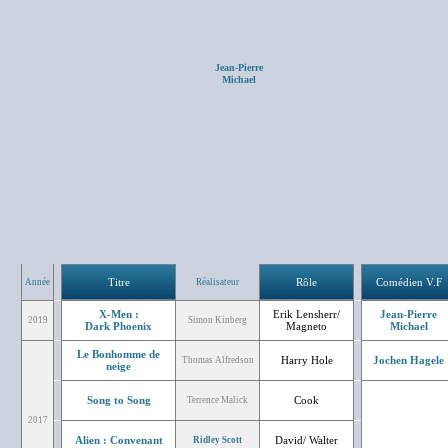
Jean-Pierre
Michael
Titre
Rôle
Comédien V.F
Année
Réalisateur
X-Men :
Erik Lensherr/
Jean-Pierre
2019
Simon Kinberg
Dark Phoenix
Magneto
Michael
Le Bonhomme de
Harry Hole
Jochen Hagele
Thomas Alfredson
neige
Song to Song
Cook
Terrence Malick
2017
Alien : Convenant
David/ Walter
Ridley Scott