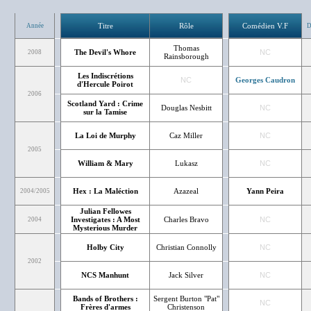
Titre
Rôle
Comédien V.F
Année
D
Thomas
The Devil's Whore
NC
2008
Rainsborough
Les Indiscrétions
NC
Georges Caudron
d'Hercule Poirot
2006
Scotland Yard : Crime
Douglas Nesbitt
NC
sur la Tamise
La Loi de Murphy
Caz Miller
NC
2005
William & Mary
Lukasz
NC
Hex : La Maléction
Azazeal
Yann Peira
2004/2005
Julian Fellowes
Investigates : A Most
Charles Bravo
NC
2004
Mysterious Murder
Holby City
Christian Connolly
NC
2002
NCS Manhunt
Jack Silver
NC
Bands of Brothers :
Sergent Burton "Pat"
NC
Frères d'armes
Christenson