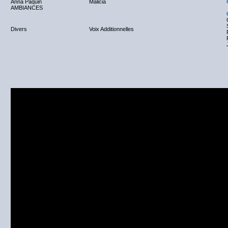
Anna Paquin
Malicia
AMBIANCES
Divers
Voix Additionnelles