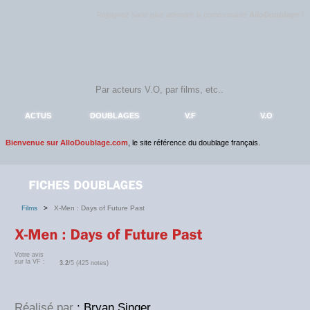
Rejoignez sans plus attendre la communauté
AlloDoublage
!
ACTUS
DOUBLAGES
V.F
V.O
Bienvenue sur AlloDoublage.com
, le site référence du doublage français.
Films
>
X-Men : Days of Future Past
Votre avis
sur la VF :
3.2
/5 (425 notes)
Réalisé par
: Bryan Singer