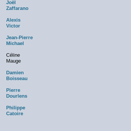
Joël
Zaffarano
Alexis
Victor
Jean-Pierre
Michael
Céline
Mauge
Damien
Boisseau
Pierre
Dourlens
Philippe
Catoire