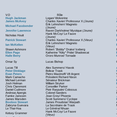
V.O
Rôle
Hugh Jackman
Logan/ Wolverine
James McAvoy
Charles Xavier/ Professeur X
(Jeune)
Erik Lehnsherr/ Magneto
Michael Fassbender
(Jeune)
Jennifer Lawrence
Raven Darkholme/ Mystique
(Jeune)
Hank McCoy/ Le Fauve
Nicholas Hoult
(Jeune)
Patrick Stewart
Charles Xavier/ Professeur X
(Vieux)
Erik Lehnsherr/ Magneto
Ian McKellen
(Vieux)
Shawn Ashmore
Robert
"Bobby
" Drake/ Iceberg
Ellen Page
Katherine "Kitty" Pride/ Shadowcat
Halle Berry
Ororo Munroe/ Tornade
Omar Sy
Lucas Bishop
Lucas Till
Alex Summers/ Havok
Peter Dinklage
Bolivar Trask
Evan Peters
Pietro Maximoff/ Vif-Argent
Mark Camacho
Président Richard Nixon
Michael Lerman
Sénateur Brickman
Josh Helman
William Stryker
Chris Claremont
Conseiller Parker
Daniel Cudmore
Piotr Rasputin/ Colossus
Andreas Apergis
Colonel Sanders
Famke Janssen
Jean Grey/ Phoenix
James Marsden
Scott Summers/ Cyclope
Booboo Stewart
James Proudstar/ Warpath
Zabryna Guevara
La Secrétaire de Trask
Le Thai-Hoa
Le Général Nhuan
Hank McCoy/ Le Fauve
Kelsey Grammer
(Vieux)