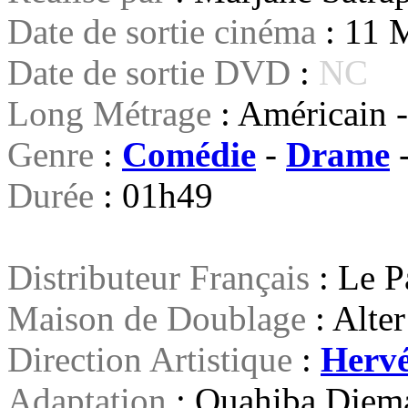
Date de sortie cinéma
: 11 
Date de sortie DVD
:
NC
Long Métrage
: Américain 
Genre
:
Comédie
-
Drame
Durée
: 01h49
Distributeur Français
: Le P
Maison de Doublage
: Alte
Direction Artistique
:
Hervé
Adaptation
: Ouahiba Djem