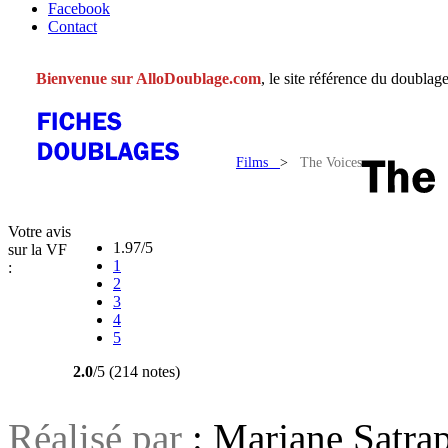
Facebook
Contact
Bienvenue sur AlloDoublage.com
, le site référence du doublage
Films
>
The Voices
Votre avis
1.97/5
sur la VF
1
:
2
3
4
5
2.0
/5 (214 notes)
Réalisé par
: Marjane Satrap