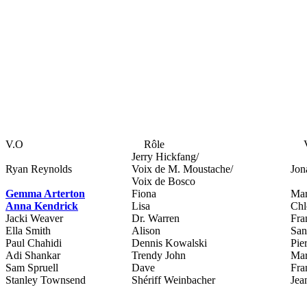
V.O
Rôle
Jerry Hickfang/
Ryan Reynolds
Voix de M. Moustache/
Jon
Voix de Bosco
Gemma Arterton
Fiona
Mar
Anna Kendrick
Lisa
Chl
Jacki Weaver
Dr. Warren
Fra
Ella Smith
Alison
San
Paul Chahidi
Dennis Kowalski
Pie
Adi Shankar
Trendy John
Mar
Sam Spruell
Dave
Fra
Stanley Townsend
Shériff Weinbacher
Jea