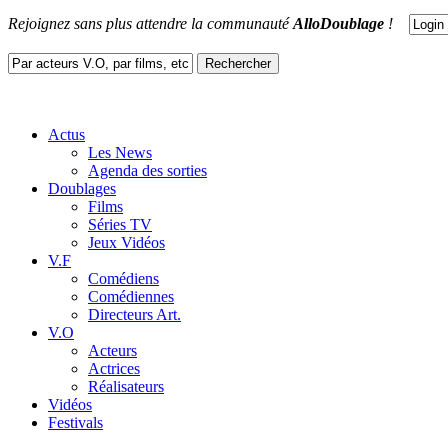
Rejoignez sans plus attendre la communauté
AlloDoublage
!
Actus
Les News
Agenda des sorties
Doublages
Films
Séries TV
Jeux Vidéos
V.F
Comédiens
Comédiennes
Directeurs Art.
V.O
Acteurs
Actrices
Réalisateurs
Vidéos
Festivals