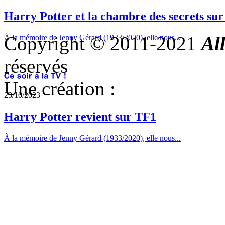
Harry Potter et la chambre des secrets su
Copyright © 2011-2021
Al
À la mémoire de Jenny Gérard (1933/2020), elle nous...
réservés
Une création :
23/10/2023
Harry Potter revient sur TF1
À la mémoire de Jenny Gérard (1933/2020), elle nous...