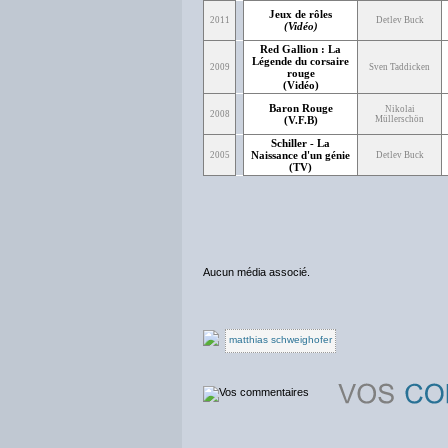
Jeux de rôles
2011
Detlev Buck
(Vidéo)
Red Gallion : La
Légende du corsaire
2009
Sven Taddicken
rouge
(Vidéo)
Baron Rouge
Nikolai
2008
(V.F.B)
Müllerschön
Schiller - La
Naissance d'un génie
2005
Detlev Buck
(TV)
Aucun média associé.
matthias schweighofer