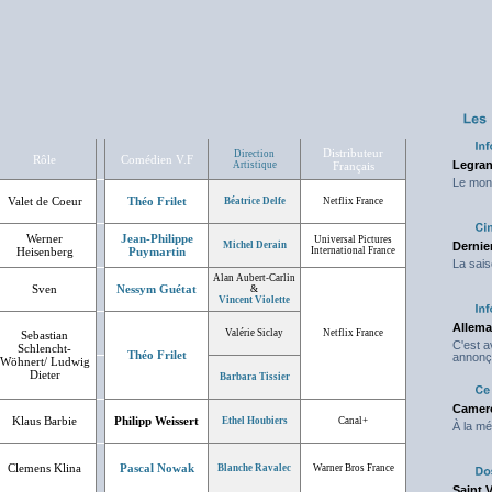
Distributeur
Direction
Rôle
Comédien V.F
Legran
Artistique
Français
Le mond
Valet de Coeur
Théo Frilet
Béatrice Delfe
Netflix France
Werner
Jean-Philippe
Universal Pictures
Michel Derain
Dernier
Heisenberg
Puymartin
International France
La sais
Alan Aubert-Carlin
Sven
Nessym Guétat
&
Vincent Violette
Allema
Valérie Siclay
Netflix France
Sebastian
C'est 
Schlencht-
Théo Frilet
annonç
Wöhnert/ Ludwig
Dieter
Barbara Tissier
Camero
Klaus Barbie
Philipp Weissert
Ethel Houbiers
Canal+
À la mé
Clemens Klina
Pascal Nowak
Blanche Ravalec
Warner Bros France
Saint 