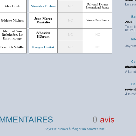
En ce j
Universal Pictures
Alex Honk
Stanislas Forlani
NC
International France
Jean-Marco
Gödeke Michels
NC
Warner Bros France
2024!
Montalto
Toute l
heureus
Manfred Von
Sébastien
Richthofen/ Le
NC
NC
Hébrant
Baron Rouge
Joyeux 
Friedrich Schiller
Nessym Guétat
NC
NC
chambr
À la mé
revien
À la mé
0
avis
Soyez le premier à rédiger un commentaire !