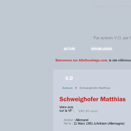
Rejoignez sans plus atte
ACTUS
DOUBLAGES
Bienvenue sur AlloDoublage.com
, le site référen
Acteurs
>
Schweighofer Matthias
Votre avis
sur la VF :
1.8
/5 (95 notes)
Acteur
: Allemand
Né le
: 11 Mars 1981 à Anklam (Allemagne)