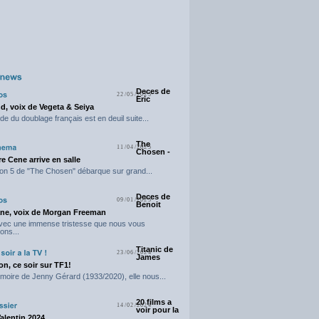
Deces de
22/05/2025
Eric
d, voix de Vegeta & Seiya
e du doublage français est en deuil suite...
The
11/04/2025
Chosen -
e Cene arrive en salle
on 5 de "The Chosen" débarque sur grand...
Deces de
09/01/2025
Benoit
ne, voix de Morgan Freeman
avec une immense tristesse que nous vous
ons...
Titanic de
23/06/2024
James
n, ce soir sur TF1!
moire de Jenny Gérard (1933/2020), elle nous...
20 films a
14/02/2024
voir pour la
Valentin 2024