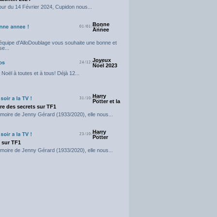
our du 14 Février 2024, Cupidon nous...
Bonne
01/01/2024
Annee
'équipe d'AlloDoublage vous souhaite une bonne et
e...
Joyeux
24/12/2023
Noel 2023
Noël à toutes et à tous! Déjà 12...
Harry
31/10/2023
Potter et la
e des secrets sur TF1
moire de Jenny Gérard (1933/2020), elle nous...
Harry
23/10/2023
Potter
t sur TF1
moire de Jenny Gérard (1933/2020), elle nous...