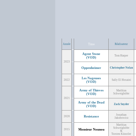
Titre
Année
Réalisateur
Agent Stone
Tom Harper
(VOD)
2023
Oppenheimer
Christopher Nolan
Les Nageuses
2022
Sally El Hosaini
(VOD)
Army of Thieves
Matthias
(VOD)
Schweighöfer
2021
Army of the Dead
Zack Snyder
(VOD)
Jonathan
Resistance
2020
Jakubowicz
Matthias
Schweighöfer
Monsieur Nounou
2015
&
Torsten Künstler