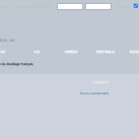
ndre la communauté
AlloDoublage
!
Mémoriser :
V.F
V.O
VIDÉOS
FESTIVALS
FAC
ce du doublage français.
16/08/2023
Aucun commentaire