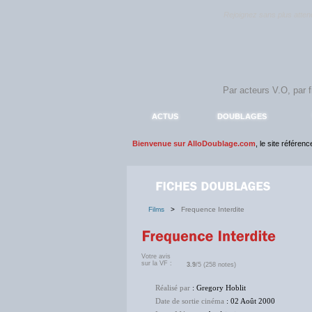
Rejoignez sans plus atte
ACTUS
DOUBLAGES
Bienvenue sur AlloDoublage.com
, le site référen
Films
>
Frequence Interdite
Votre avis
sur la VF :
3.9
/5 (258 notes)
Réalisé par
: Gregory Hoblit
Date de sortie cinéma
: 02 Août 2000