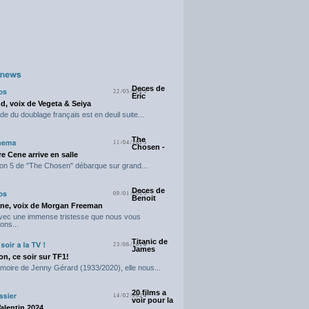
Deces de
22/05/2025
Eric
d, voix de Vegeta & Seiya
e du doublage français est en deuil suite...
The
11/04/2025
Chosen -
e Cene arrive en salle
on 5 de "The Chosen" débarque sur grand...
Deces de
09/01/2025
Benoit
ne, voix de Morgan Freeman
avec une immense tristesse que nous vous
ons...
Titanic de
23/06/2024
James
n, ce soir sur TF1!
moire de Jenny Gérard (1933/2020), elle nous...
20 films a
14/02/2024
voir pour la
Valentin 2024