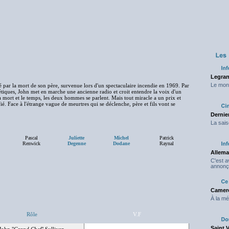
Legran
Le mond
té par la mort de son père, survenue lors d'un spectaculaire incendie en 1969. Par
étiques, John met en marche une ancienne radio et croit entendre la voix d'un
 mort et le temps, les deux hommes se parlent. Mais tout miracle a un prix et
. Face à l'étrange vague de meurtres qui se déclenche, père et fils vont se
Dernier
La sais
Pascal
Juliette
Michel
Patrick
Renwick
Degenne
Dodane
Raynal
Allema
C'est 
annonç
Camero
À la mé
Rôle
V.F
Saint 