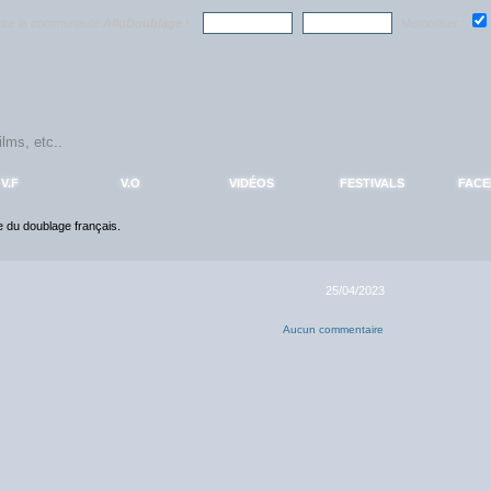
ndre la communauté
AlloDoublage
!
Mémoriser :
V.F
V.O
VIDÉOS
FESTIVALS
FAC
ce du doublage français.
25/04/2023
Aucun commentaire