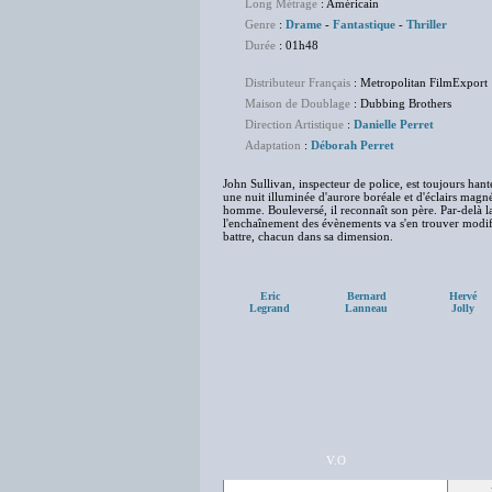
Long Métrage
: Américain
Genre
:
Drame
-
Fantastique
-
Thriller
Durée
: 01h48
Distributeur Français
: Metropolitan FilmExport
Maison de Doublage
: Dubbing Brothers
Direction Artistique
:
Danielle Perret
Adaptation
:
Déborah Perret
John Sullivan, inspecteur de police, est toujours han
une nuit illuminée d'aurore boréale et d'éclairs magn
homme. Bouleversé, il reconnaît son père. Par-delà la
l'enchaînement des évènements va s'en trouver modifié
battre, chacun dans sa dimension.
Eric
Bernard
Hervé
Legrand
Lanneau
Jolly
V.O