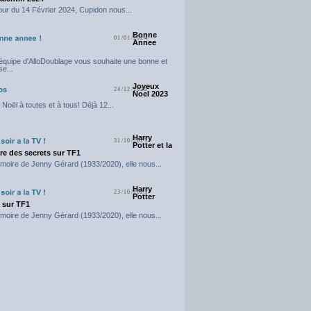
our du 14 Février 2024, Cupidon nous...
Bonne
01/01/2024
Annee
'équipe d'AlloDoublage vous souhaite une bonne et
e...
Joyeux
24/12/2023
Noel 2023
Noël à toutes et à tous! Déjà 12...
Harry
31/10/2023
Potter et la
e des secrets sur TF1
moire de Jenny Gérard (1933/2020), elle nous...
Harry
23/10/2023
Potter
t sur TF1
moire de Jenny Gérard (1933/2020), elle nous...