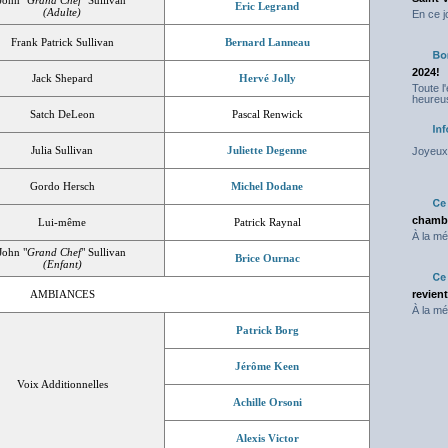
John "
Grand Chef
" Sullivan
Eric Legrand
(Adulte)
En ce j
Frank Patrick Sullivan
Bernard Lanneau
2024!
Jack Shepard
Hervé Jolly
Toute l
heureus
Satch DeLeon
Pascal Renwick
Julia Sullivan
Juliette Degenne
Joyeux 
Gordo Hersch
Michel Dodane
chambr
Lui-même
Patrick Raynal
À la mé
John "
Grand Chef
" Sullivan
Brice Ournac
(Enfant)
AMBIANCES
revien
À la mé
Patrick Borg
Jérôme Keen
Voix Additionnelles
Achille Orsoni
Alexis Victor