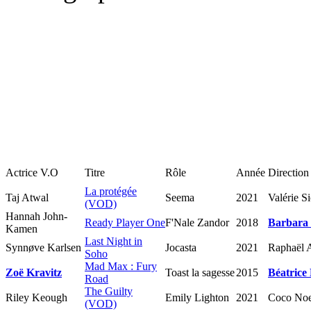
Actrice V.O
Titre
Rôle
Année
Direction 
La protégée
Taj Atwal
Seema
2021
Valérie S
(VOD)
Hannah John-
Ready Player One
F'Nale Zandor
2018
Barbara 
Kamen
Last Night in
Synnøve Karlsen
Jocasta
2021
Raphaël 
Soho
Mad Max : Fury
Zoë Kravitz
Toast la sagesse
2015
Béatrice 
Road
The Guilty
Riley Keough
Emily Lighton
2021
Coco Noe
(VOD)