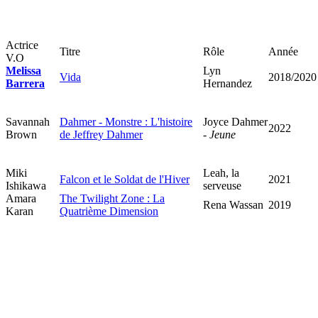
Actrice
Titre
Rôle
Année
V.O
Melissa
Lyn
Vida
2018/2020
Barrera
Hernandez
Savannah
Dahmer - Monstre : L'histoire
Joyce Dahmer
2022
Brown
de Jeffrey Dahmer
-
Jeune
Miki
Leah, la
Falcon et le Soldat de l'Hiver
2021
Ishikawa
serveuse
Amara
The Twilight Zone : La
Rena Wassan
2019
Karan
Quatrième Dimension