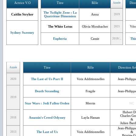
Actrice V.O
Titre
Rôle
Dire
Année
The Twilight Zone : La
Caitlin Stryker
Anna
2019
Quatrième Dimension
The White Lotus
Olivia Mossbacher
Vér
2021
Sydney Sweeney
Euphoria
Cassie
Thi
2019/...
Titre
Rôle
Direction Art
Année
The Last of Us Part II
Voix Additionnelles
Jean-Philippe
2020
Death Stranding
Fragile
Jean-Philippe
2019
Star Wars : Jedi Fallen Orden
Merrin
NC
Hubert D
Charles Ge
Assassin's Creed Odyssey
Layla Hassan
2018
&
Julien Bar
Jean-Philippe
The Last of Us
Voix Additionnelles
&
2013
Brigitte G