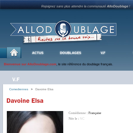
Rejoignez sans plus attendre la communauté
AlloDoublage
!
ACTUS
DOUBLAGES
V.F
Bienvenue sur AlloDoublage.com
, le site référence du doublage français.
Comediennes
>
Davoine Elsa
Comédienne
: Française
Née le
:
NC