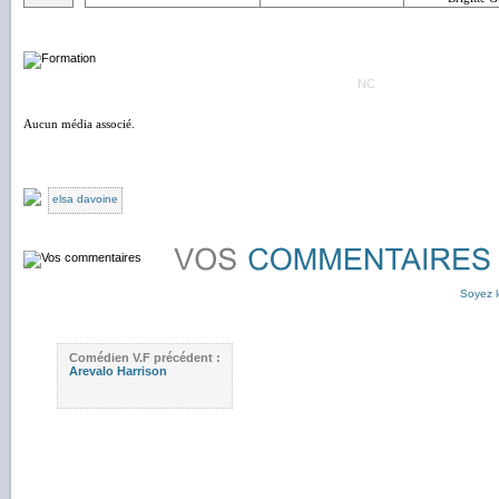
NC
Aucun média associé.
elsa davoine
Soyez l
Comédien V.F précédent :
Arevalo Harrison