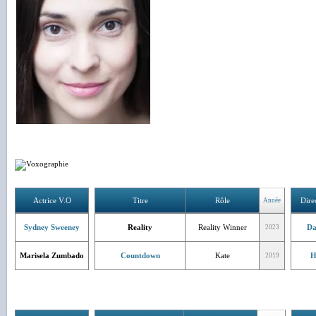
Voxographie
-
Formation
-
Interview / Média
Actrice V.O
Titre
Rôle
Dire
Année
Sydney Sweeney
Reality
Reality Winner
Da
2023
Marisela Zumbado
Countdown
Kate
H
2019