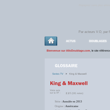
Rejoignez sans plus atte
ACTUS
DOUBLAGES
Bienvenue sur AlloDoublage.com
, le site référen
Series TV
>
King & Maxwell
Votre avis
sur la VF :
2.1
/5 (191 notes)
Série
: Annulée en 2013
Origine
: Américaine