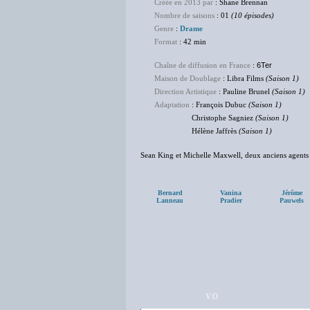
Créée en 2013 par
: Shane Brennan
Nombre de saisons
: 01
(10 épisodes)
Genre
:
Drame
Format
: 42 min
Chaîne de diffusion en France
:
6Ter
Maison de Doublage
: Libra Films
(Saison 1)
Direction Artistique
: Pauline Brunel
(Saison 1)
Adaptation
: François Dubuc
(Saison 1)
Christophe Sagniez
(Saison 1)
Hélène Jaffrès
(Saison 1)
Sean King et Michelle Maxwell, deux anciens agents de
Bernard
Vanina
Jérôme
Lanneau
Pradier
Pauwels
V.O