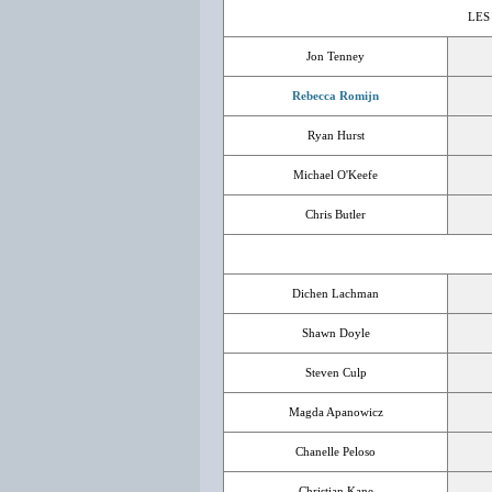
LES
Jon Tenney
Rebecca Romijn
Ryan Hurst
Michael O'Keefe
Chris Butler
Dichen Lachman
Shawn Doyle
Steven Culp
Magda Apanowicz
Chanelle Peloso
Christian Kane