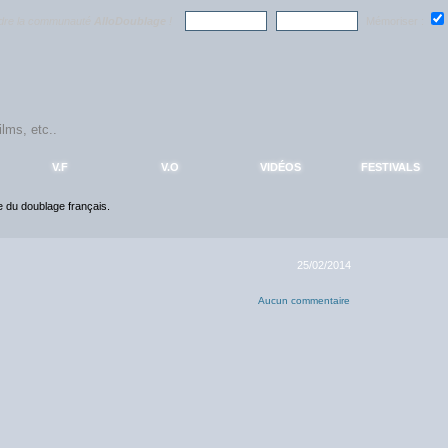
ndre la communauté
AlloDoublage
!
Mémoriser :
V.F
V.O
VIDÉOS
FESTIVALS
ce du doublage français.
25/02/2014
Aucun commentaire