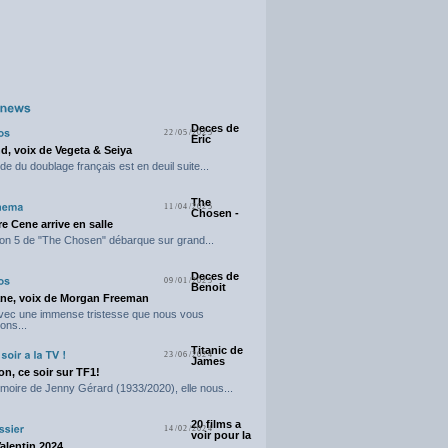
Deces de
22/05/2025
Eric
d, voix de Vegeta & Seiya
e du doublage français est en deuil suite...
The
11/04/2025
Chosen -
e Cene arrive en salle
on 5 de "The Chosen" débarque sur grand...
Deces de
09/01/2025
Benoit
ne, voix de Morgan Freeman
avec une immense tristesse que nous vous
ons...
Titanic de
23/06/2024
James
n, ce soir sur TF1!
moire de Jenny Gérard (1933/2020), elle nous...
20 films a
14/02/2024
voir pour la
Valentin 2024